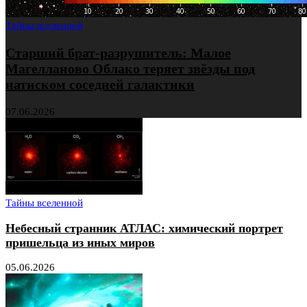
Тайны вселенной
Старший брат-разрушитель: Малое
Магелланово Облако теряет звёзды под
натиском соседней галактики
07.06.2026
Тайны вселенной
Небесный странник АТЛАС: химический портрет
пришельца из иных миров
05.06.2026