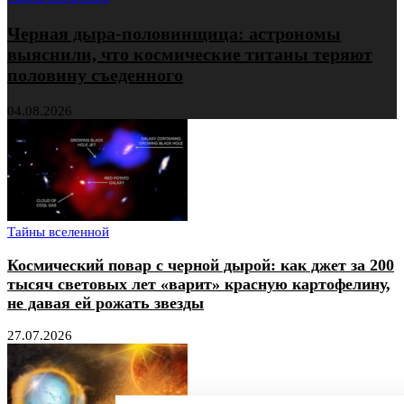
Черная дыра-половинщица: астрономы
выяснили, что космические титаны теряют
половину съеденного
04.08.2026
Тайны вселенной
Космический повар с черной дырой: как джет за 200
тысяч световых лет «варит» красную картофелину,
не давая ей рожать звезды
27.07.2026