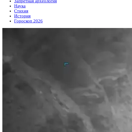
Запретная археология
Наука
Стихия
История
Гороскоп 2026