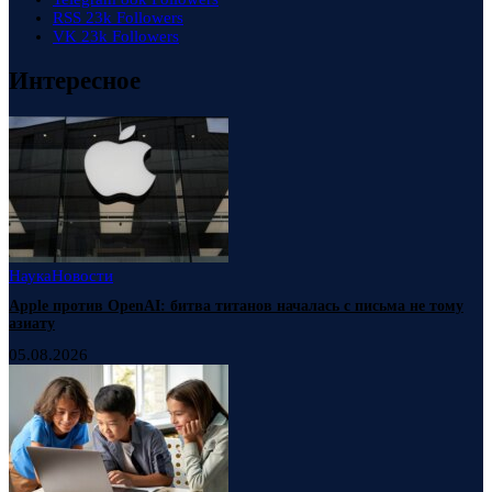
RSS
23k
Followers
VK
23k
Followers
Интересное
Наука
Новости
Apple против OpenAI: битва титанов началась с письма не тому
азиату
05.08.2026