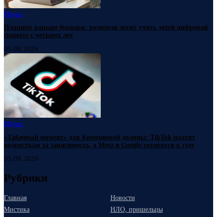
Наука
Планшет раньше букваря: родители хотят учить детей цифровой
грамоте с четырех лет
05.08.2026
Наука
«Табачный момент» для Кремниевой долины: TikTok платит
подросткам за зависимость, а Meta и Google готовятся к суду
05.08.2026
Рубрики
Главная
Новости
Мистика
НЛО, пришельцы