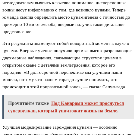
исследователям выявить ключевое понимание: дисперсионные
волны несут информацию о том, где возникло цунами. Теперь
команда смогла определить место цунамигенеза с точностью до
примерно 10 км от желоба, впервые получив такое детальное
представление.
Эти результаты знаменуют собой поворотный момент в науке о
цунами. Впервые ученые получили прямые высокоразрешающие
двухмерные наблюдения, связывающие структуру цунами в
открытом океане с деталями землетрясения, которое его
породило. «В долгосрочной перспективе мы улучшим наши
модели, потому что начнем гораздо лучше понимать, что
происходит в этой приразломной зоне», — сказал Сепульведа.
Прочитайте также
Под Канарами может проснуться
супервулкан, который уничтожит жизнь на Земле.
Улучшая моделирование зарождения цунами — особенно
неуловимых процессов вблизи желоба, которые порождают одни