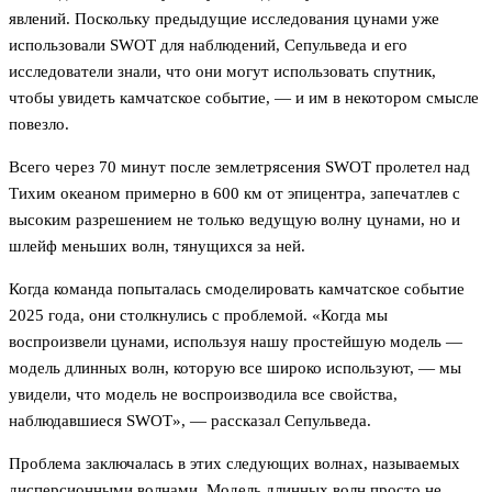
явлений. Поскольку предыдущие исследования цунами уже
использовали SWOT для наблюдений, Сепульведа и его
исследователи знали, что они могут использовать спутник,
чтобы увидеть камчатское событие, — и им в некотором смысле
повезло.
Всего через 70 минут после землетрясения SWOT пролетел над
Тихим океаном примерно в 600 км от эпицентра, запечатлев с
высоким разрешением не только ведущую волну цунами, но и
шлейф меньших волн, тянущихся за ней.
Когда команда попыталась смоделировать камчатское событие
2025 года, они столкнулись с проблемой. «Когда мы
воспроизвели цунами, используя нашу простейшую модель —
модель длинных волн, которую все широко используют, — мы
увидели, что модель не воспроизводила все свойства,
наблюдавшиеся SWOT», — рассказал Сепульведа.
Проблема заключалась в этих следующих волнах, называемых
дисперсионными волнами. Модель длинных волн просто не