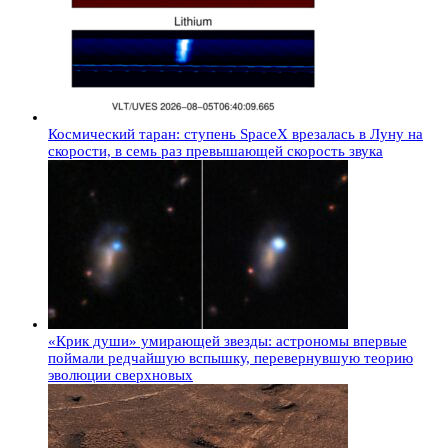
Космический таран: ступень SpaceX врезалась в Луну на
скорости, в семь раз превышающей скорость звука
«Крик души» умирающей звезды: астрономы впервые
поймали редчайшую вспышку, перевернувшую теорию
эволюции сверхновых