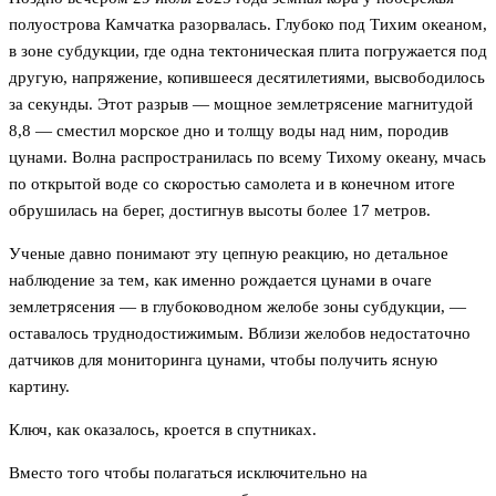
полуострова Камчатка разорвалась. Глубоко под Тихим океаном,
в зоне субдукции, где одна тектоническая плита погружается под
другую, напряжение, копившееся десятилетиями, высвободилось
за секунды. Этот разрыв — мощное землетрясение магнитудой
8,8 — сместил морское дно и толщу воды над ним, породив
цунами. Волна распространилась по всему Тихому океану, мчась
по открытой воде со скоростью самолета и в конечном итоге
обрушилась на берег, достигнув высоты более 17 метров.
Ученые давно понимают эту цепную реакцию, но детальное
наблюдение за тем, как именно рождается цунами в очаге
землетрясения — в глубоководном желобе зоны субдукции, —
оставалось труднодостижимым. Вблизи желобов недостаточно
датчиков для мониторинга цунами, чтобы получить ясную
картину.
Ключ, как оказалось, кроется в спутниках.
Вместо того чтобы полагаться исключительно на