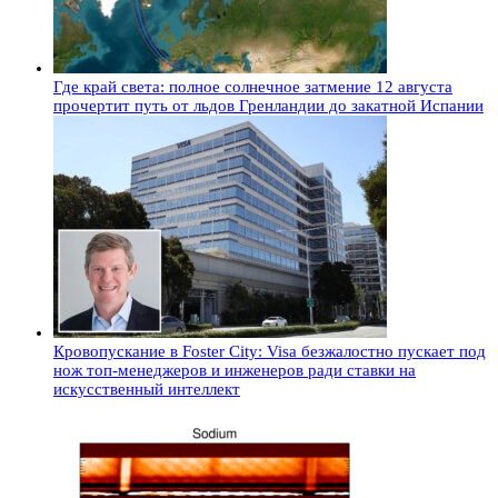
Где край света: полное солнечное затмение 12 августа
прочертит путь от льдов Гренландии до закатной Испании
Кровопускание в Foster City: Visa безжалостно пускает под
нож топ-менеджеров и инженеров ради ставки на
искусственный интеллект