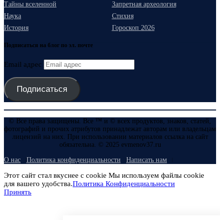
Тайны вселенной
Запретная археология
Наука
Стихия
История
Гороскоп 2026
Подписаться на блог по эл. почте
Email адрес
Подписаться
© Все права защищены. Все ™ и © всех продуктов, знаков, статей,
фотографий и прочих атрибутов принадлежат авторам или владельцам
лицензий на них. При использовании материалов ссылка на сайт
обязательна. © 2025 evmenov37.ru
О нас
Политика конфиденциальности
Написать нам
Этот сайт стал вкуснее с cookie Мы используем файлы cookie
для вашего удобства.
Политика Конфиденциальности
Принять