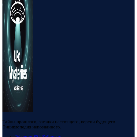
Тайны прошлого, загадки настоящего, версии будущего.
Энциклопедия непознанного.
Telegram
88k
Followers