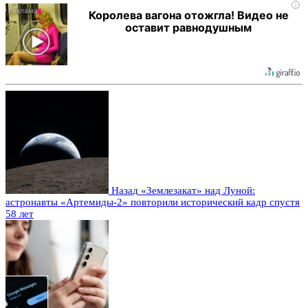
i
Королева вагона отожгла! Видео не
оставит равнодушным
Назад
«Землезакат» над Луной:
астронавты «Артемиды-2» повторили исторический кадр спустя
58 лет