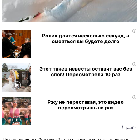
i
Ролик длится несколько секунд, а
смеяться вы будете долго
i
Этот танец невесты оставит вас без
слов! Пересмотрела 10 раз
i
Ржу не переставая, это видео
пересмотришь не раз
Поздно вечером 29 июля 2025 года земная кора у побережья