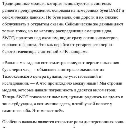
Традиционные модели, которые используются в системах
раннего предупреждения, основаны на измерениях буев DART и
сейсмических данных. Но буев мало, они дороги и их сложно
обслуживать в открытом океане. Сейсмические же данные дают
только точку, но не картину распределения смещения дна.
SWOT, пролетая над океаном, видит сразу сотни километров
волнового фронта. Это как перейти от устаревшего черно-
белого телевизора с антенной к 4K-панораме.
«Раньше мы гадали: вот землетрясение, вот первые показания
буев через час, — объясняет в интервью океанолог из
Тихоокеанского центра цунами, не участвовавший в
исследовании. — А что происходило между ними? Мы строили
модели, которые давали погрешность в десятки километров.
Теперь SWOT показывает нам: нет, цунами родилось не где-то в
зоне субдукции, а вот именно здесь, в этой узкой полосе у
самого желоба. Это меняет всё».
Особенно важным является открытие роли дисперсионных волн.