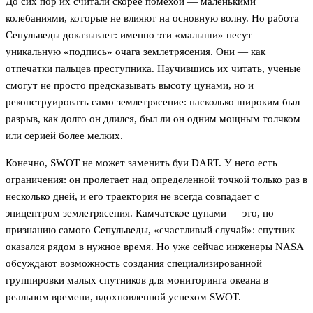
До сих пор их считали скорее помехой — маленькими
колебаниями, которые не влияют на основную волну. Но работа
Сепульведы доказывает: именно эти «малыши» несут
уникальную «подпись» очага землетрясения. Они — как
отпечатки пальцев преступника. Научившись их читать, ученые
смогут не просто предсказывать высоту цунами, но и
реконструировать само землетрясение: насколько широким был
разрыв, как долго он длился, был ли он одним мощным толчком
или серией более мелких.
Конечно, SWOT не может заменить буи DART. У него есть
ограничения: он пролетает над определенной точкой только раз в
несколько дней, и его траектория не всегда совпадает с
эпицентром землетрясения. Камчатское цунами — это, по
признанию самого Сепульведы, «счастливый случай»: спутник
оказался рядом в нужное время. Но уже сейчас инженеры NASA
обсуждают возможность создания специализированной
группировки малых спутников для мониторинга океана в
реальном времени, вдохновленной успехом SWOT.