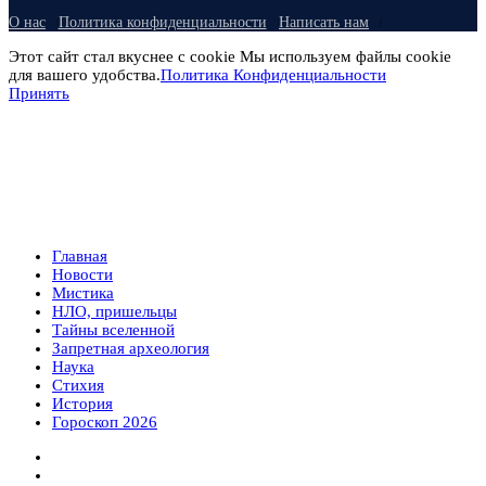
О нас
Политика конфиденциальности
Написать нам
Этот сайт стал вкуснее с cookie Мы используем файлы cookie
для вашего удобства.
Политика Конфиденциальности
Принять
Главная
Новости
Мистика
НЛО, пришельцы
Тайны вселенной
Запретная археология
Наука
Стихия
История
Гороскоп 2026