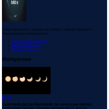
Тайны прошлого, загадки настоящего, версии будущего.
Энциклопедия непознанного.
Telegram
88k
Followers
RSS
23k
Followers
VK
23k
Followers
Интересное
Наука
Солнечный серп над Британией: где, когда и как увидеть
глубочайшее частное затмение десятилетия 12 августа