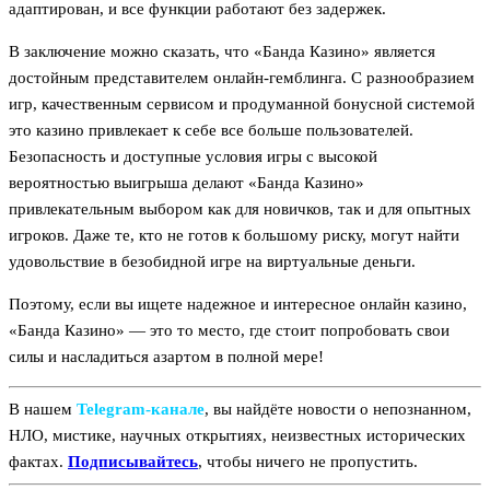
адаптирован, и все функции работают без задержек.
В заключение можно сказать, что «Банда Казино» является
достойным представителем онлайн-гемблинга. С разнообразием
игр, качественным сервисом и продуманной бонусной системой
это казино привлекает к себе все больше пользователей.
Безопасность и доступные условия игры с высокой
вероятностью выигрыша делают «Банда Казино»
привлекательным выбором как для новичков, так и для опытных
игроков. Даже те, кто не готов к большому риску, могут найти
удовольствие в безобидной игре на виртуальные деньги.
Поэтому, если вы ищете надежное и интересное онлайн казино,
«Банда Казино» — это то место, где стоит попробовать свои
силы и насладиться азартом в полной мере!
В нашем
Telegram‑канале
, вы найдёте новости о непознанном,
НЛО, мистике, научных открытиях, неизвестных исторических
фактах.
Подписывайтесь
, чтобы ничего не пропустить.