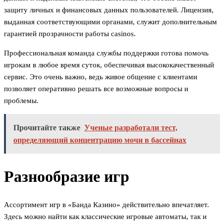
защиту личных и финансовых данных пользователей. Лицензия,
выданная соответствующими органами, служит дополнительным
гарантией прозрачности работы casinos.
Профессиональная команда службы поддержки готова помочь
игрокам в любое время суток, обеспечивая высококачественный
сервис. Это очень важно, ведь живое общение с клиентами
позволяет оперативно решать все возможные вопросы и
проблемы.
Прочитайте также
Ученые разработали тест,
определяющий концентрацию мочи в бассейнах
Разнообразие игр
Ассортимент игр в «Банда Казино» действительно впечатляет.
Здесь можно найти как классические игровые автоматы, так и