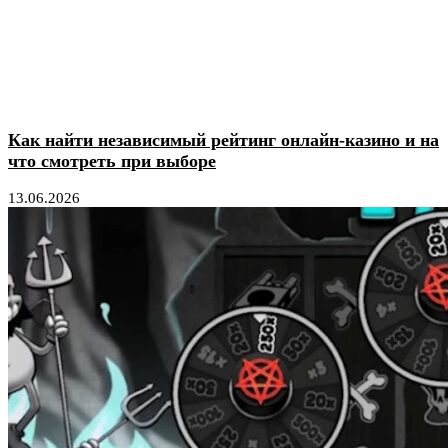
Как найти независимый рейтинг онлайн-казино и на
что смотреть при выборе
13.06.2026