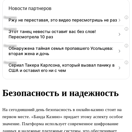
Новости партнеров
i
Ржу не переставая, это видео пересмотришь не раз
i
Этот танец невесты оставит вас без слов!
Пересмотрела 10 раз
i
Обнаружена тайная семья пропавшего Усольцева:
вторая жена и дочь
i
Сериал Такера Карлсона, который вызвал панику в
США и оставил его ни с чем
Безопасность и надежность
На сегодняшний день безопасность в онлайн-казино стоит на
первом месте. «Банда Казино» придает этому аспекту особое
значение. Платформа использует современное шифрование
данных и надежные платежные системы, что обеспечивает