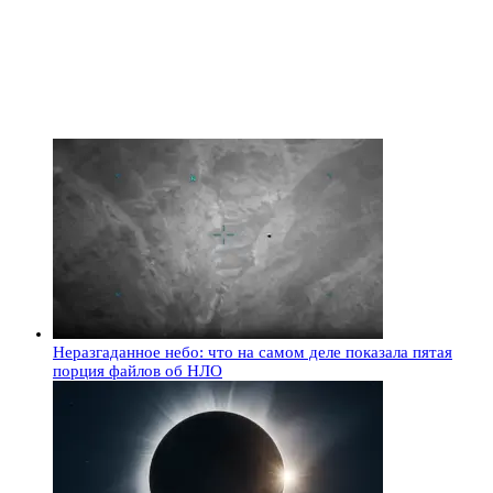
Неразгаданное небо: что на самом деле показала пятая
порция файлов об НЛО