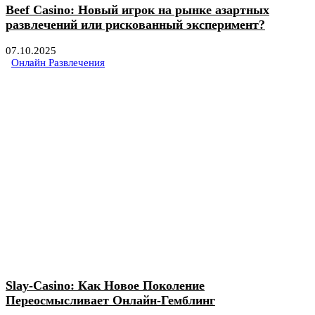
Beef Casino: Новый игрок на рынке азартных
развлечений или рискованный эксперимент?
07.10.2025
Онлайн Развлечения
Slay-Casino: Как Новое Поколение
Переосмысливает Онлайн-Гемблинг