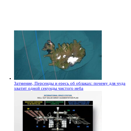
Затмение, Персеиды и ересь об облаках: почему для чуда
хватит одной секунды чистого неба