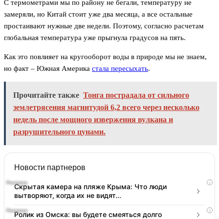
С термометрами мы по району не бегали, температуру не
замеряли, но Китай стоит уже два месяца, а все остальные
простаивают нужные две недели. Поэтому, согласно расчетам
глобальная температура уже прыгнула градусов на пять.
Как это повлияет на кругооборот воды в природе мы не знаем,
но факт – Южная Америка
стала пересыхать
.
Прочитайте также
Тонга пострадала от сильного
землетрясения магнитудой 6,2 всего через несколько
недель после мощного извержения вулкана и
разрушительного цунами.
Новости партнеров
i
Скрытая камера на пляже Крыма: Что люди
вытворяют, когда их не видят...
i
Ролик из Омска: вы будете смеяться долго