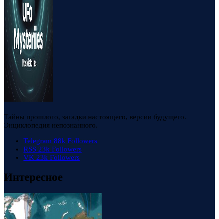
Тайны прошлого, загадки настоящего, версии будущего.
Энциклопедия непознанного.
Telegram
88k
Followers
RSS
23k
Followers
VK
23k
Followers
Интересное