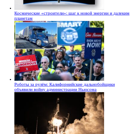
Космические «строители»: шаг к новой энергии и далеким
планетам
Роботы за рулём: Калифорнийские дальнобойщики
объявили войну администрации Ньюсома