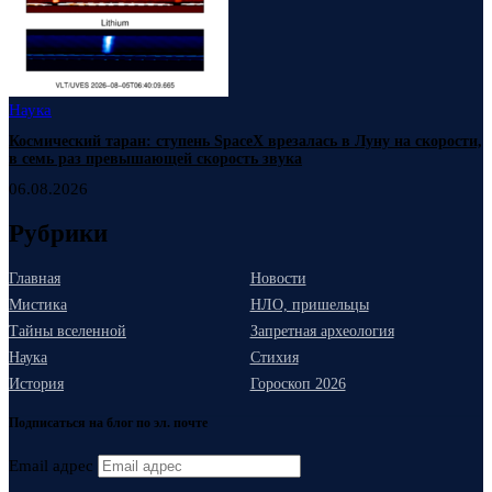
Наука
Космический таран: ступень SpaceX врезалась в Луну на скорости,
в семь раз превышающей скорость звука
06.08.2026
Рубрики
Главная
Новости
Мистика
НЛО, пришельцы
Тайны вселенной
Запретная археология
Наука
Стихия
История
Гороскоп 2026
Подписаться на блог по эл. почте
Email адрес