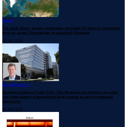
Наука
Где край света: полное солнечное затмение 12 августа прочертит
путь от льдов Гренландии до закатной Испании
06.08.2026
Наука
Новости
Кровопускание в Foster City: Visa безжалостно пускает под нож
топ-менеджеров и инженеров ради ставки на искусственный
интеллект
06.08.2026