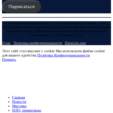
Подписаться
© Все права защищены. Все ™ и © всех продуктов, знаков, статей,
фотографий и прочих атрибутов принадлежат авторам или владельцам
лицензий на них. При использовании материалов ссылка на сайт
обязательна. © 2025 evmenov37.ru
О нас
Политика конфиденциальности
Написать нам
Этот сайт стал вкуснее с cookie Мы используем файлы cookie
для вашего удобства.
Политика Конфиденциальности
Принять
Главная
Новости
Мистика
НЛО, пришельцы