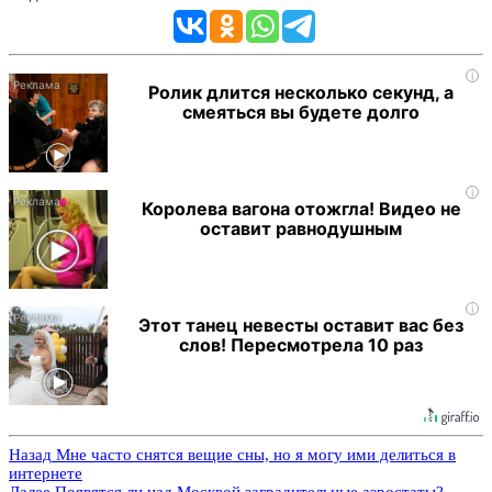
i
Ролик длится несколько секунд, а
смеяться вы будете долго
i
Королева вагона отожгла! Видео не
оставит равнодушным
i
Этот танец невесты оставит вас без
слов! Пересмотрела 10 раз
Назад
Мне часто снятся вещие сны, но я могу ими делиться в
интернете
Далее
Появятся ли над Москвой заградительные аэростаты?