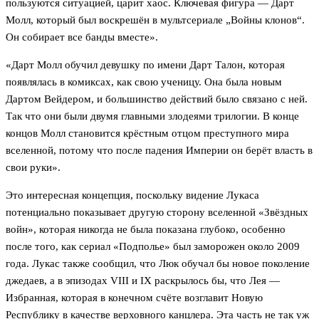
пользуются ситуацией, царит хаос. Ключевая фигура — Дарт
Молл, который был воскрешён в мультсериале „Войны клонов“.
Он собирает все банды вместе».
«Дарт Молл обучил девушку по имени Дарт Талон, которая
появлялась в комиксах, как свою ученицу. Она была новым
Дартом Вейдером, и большинство действий было связано с ней.
Так что они были двумя главными злодеями трилогии. В конце
концов Молл становится крёстным отцом преступного мира
вселенной, потому что после падения Империи он берёт власть в
свои руки».
Это интересная концепция, поскольку видение Лукаса
потенциально показывает другую сторону вселенной «Звёздных
войн», которая никогда не была показана глубоко, особенно
после того, как сериал «Подполье» был заморожен около 2009
года. Лукас также сообщил, что Люк обучал бы новое поколение
джедаев, а в эпизодах VIII и IX раскрылось бы, что Лея —
Избранная, которая в конечном счёте возглавит Новую
Республику в качестве верховного канцлера. Эта часть не так уж