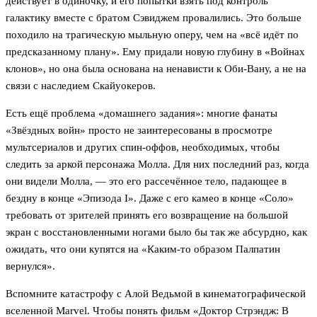
действует в одиночку, и его попытки взять под контроль
галактику вместе с братом Сэвиджем провалились. Это больше
походило на трагическую мыльную оперу, чем на «всё идёт по
предсказанному плану». Ему придали новую глубину в «Войнах
клонов», но она была основана на ненависти к Оби-Вану, а не на
связи с наследием Скайуокеров.
Есть ещё проблема «домашнего задания»: многие фанаты
«Звёздных войн» просто не заинтересованы в просмотре
мультсериалов и других спин-оффов, необходимых, чтобы
следить за аркой персонажа Молла. Для них последний раз, когда
они видели Молла, — это его рассечённое тело, падающее в
бездну в конце «Эпизода I». Даже с его камео в конце «Соло»
требовать от зрителей принять его возвращение на большой
экран с восстановленными ногами было бы так же абсурдно, как
ожидать, что они купятся на «Каким-то образом Палпатин
вернулся».
Вспомните катастрофу с Алой Ведьмой в кинематографической
вселенной Marvel. Чтобы понять фильм «Доктор Стрэндж: В