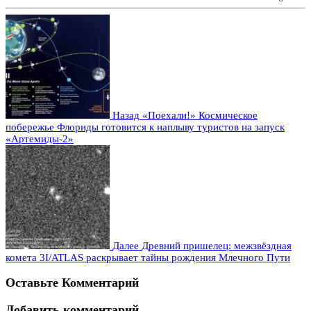
Назад
«Поехали!» Космическое
побережье Флориды готовится к наплыву туристов на запуск
«Артемиды-2»
Далее
Древний пришелец: межзвёздная
комета 3I/ATLAS раскрывает тайны рождения Млечного Пути
Оставьте Комментарий
Добавить комментарий