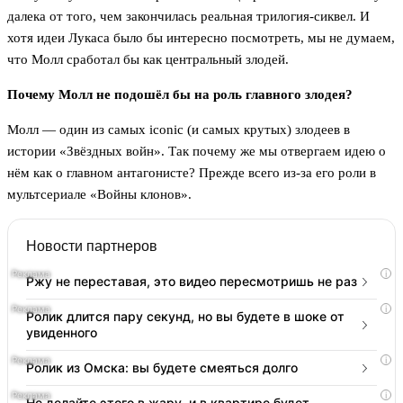
далека от того, чем закончилась реальная трилогия-сиквел. И
хотя идеи Лукаса было бы интересно посмотреть, мы не думаем,
что Молл сработал бы как центральный злодей.
Почему Молл не подошёл бы на роль главного злодея?
Молл — один из самых iconic (и самых крутых) злодеев в
истории «Звёздных войн». Так почему же мы отвергаем идею о
нём как о главном антагонисте? Прежде всего из-за его роли в
мультсериале «Войны клонов».
Новости партнеров
i
Ржу не переставая, это видео пересмотришь не раз
i
Ролик длится пару секунд, но вы будете в шоке от
увиденного
i
Ролик из Омска: вы будете смеяться долго
i
Не делайте этого в жару, и в квартире будет