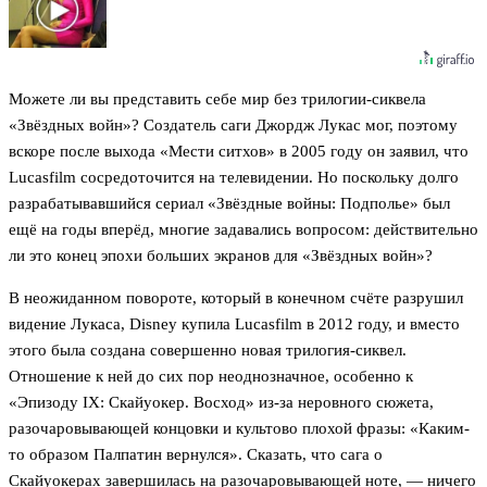
Можете ли вы представить себе мир без трилогии-сиквела
«Звёздных войн»? Создатель саги Джордж Лукас мог, поэтому
вскоре после выхода «Мести ситхов» в 2005 году он заявил, что
Lucasfilm сосредоточится на телевидении. Но поскольку долго
разрабатывавшийся сериал «Звёздные войны: Подполье» был
ещё на годы вперёд, многие задавались вопросом: действительно
ли это конец эпохи больших экранов для «Звёздных войн»?
В неожиданном повороте, который в конечном счёте разрушил
видение Лукаса, Disney купила Lucasfilm в 2012 году, и вместо
этого была создана совершенно новая трилогия-сиквел.
Отношение к ней до сих пор неоднозначное, особенно к
«Эпизоду IX: Скайуокер. Восход» из-за неровного сюжета,
разочаровывающей концовки и культово плохой фразы: «Каким-
то образом Палпатин вернулся». Сказать, что сага о
Скайуокерах завершилась на разочаровывающей ноте, — ничего