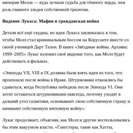
империя Молла — куда лучшая судьба для тёмного лорда, чем
роль главного злодея собственной трилогии.
Видение Лукаса: Мафия и гражданская война
Детали всё ещё скудны, но идея Лукаса заключалась в том,
чтобы Молл стал криминальным боссом на Корусанте вместе со
своей ученицей Дарт Талон. В книге «Звёздные войны. Архивы:
1999–2005» Лукас изложил своё видение того, как Молл будет
действовать в фильмах.
«Эпизоды VII, VIII и IX должны были взять идеи из того, что
произошло после войны в Ираке. Штурмовики отказались бы
сдаваться, когда Республика победила после Эпизода VI. Они
хотят оставаться штурмовиками навсегда, поэтому уходят в
дальний угол галактики, основывают свою собственную страну и
начинают собственную мятежную войну».
Лукас продолжает, объясняя, как Молл и другие воспользовались
бы этим вакуумом власти. «Гангстеры, такие как Хатты,