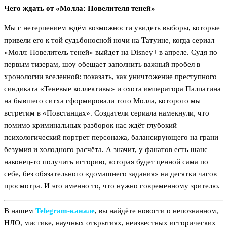
Чего ждать от «Молла: Повелителя теней»
Мы с нетерпением ждём возможности увидеть выборы, которые
привели его к той судьбоносной ночи на Татуине, когда сериал
«Молл: Повелитель теней» выйдет на Disney+ в апреле. Судя по
первым тизерам, шоу обещает заполнить важный пробел в
хронологии вселенной: показать, как уничтожение преступного
синдиката «Теневые коллективы» и охота императора Палпатина
на бывшего ситха сформировали того Молла, которого мы
встретим в «Повстанцах». Создатели сериала намекнули, что
помимо криминальных разборок нас ждёт глубокий
психологический портрет персонажа, балансирующего на грани
безумия и холодного расчёта. А значит, у фанатов есть шанс
наконец-то получить историю, которая будет ценной сама по
себе, без обязательного «домашнего задания» на десятки часов
просмотра. И это именно то, что нужно современному зрителю.
В нашем
Telegram‑канале
, вы найдёте новости о непознанном,
НЛО, мистике, научных открытиях, неизвестных исторических