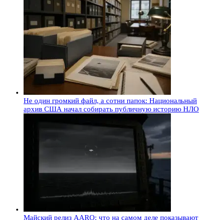
Не один громкий файл, а сотни папок: Национальный
архив США начал собирать публичную историю НЛО
Майский релиз AARO: что на самом деле показывают