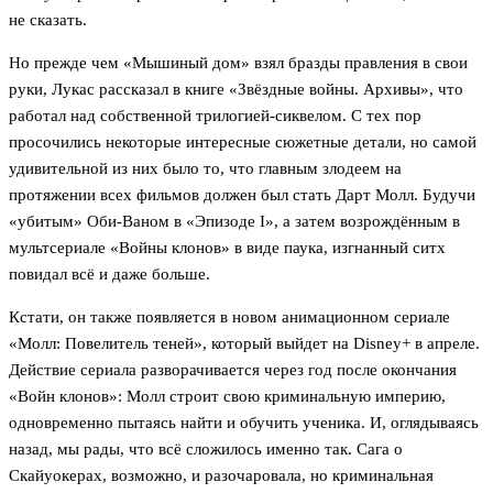
не сказать.
Но прежде чем «Мышиный дом» взял бразды правления в свои
руки, Лукас рассказал в книге «Звёздные войны. Архивы», что
работал над собственной трилогией-сиквелом. С тех пор
просочились некоторые интересные сюжетные детали, но самой
удивительной из них было то, что главным злодеем на
протяжении всех фильмов должен был стать Дарт Молл. Будучи
«убитым» Оби-Ваном в «Эпизоде I», а затем возрождённым в
мультсериале «Войны клонов» в виде паука, изгнанный ситх
повидал всё и даже больше.
Кстати, он также появляется в новом анимационном сериале
«Молл: Повелитель теней», который выйдет на Disney+ в апреле.
Действие сериала разворачивается через год после окончания
«Войн клонов»: Молл строит свою криминальную империю,
одновременно пытаясь найти и обучить ученика. И, оглядываясь
назад, мы рады, что всё сложилось именно так. Сага о
Скайуокерах, возможно, и разочаровала, но криминальная