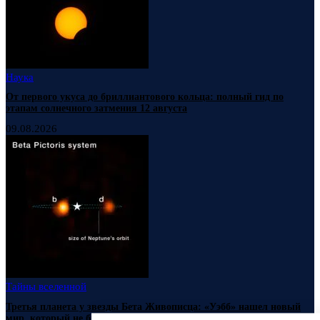
Наука
От первого укуса до бриллиантового кольца: полный гид по
этапам солнечного затмения 12 августа
09.08.2026
Тайны вселенной
Третья планета у звезды Бета Живописца: «Уэбб» нашел новый
мир, который не был виден на снимках