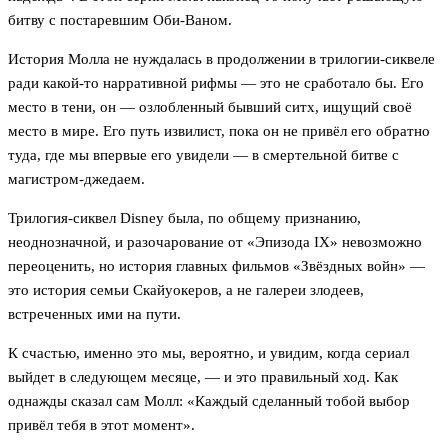
битву с постаревшим Оби-Ваном.
История Молла не нуждалась в продолжении в трилогии-сиквеле
ради какой-то нарративной рифмы — это не сработало бы. Его
место в тени, он — озлобленный бывший ситх, ищущий своё
место в мире. Его путь извилист, пока он не привёл его обратно
туда, где мы впервые его увидели — в смертельной битве с
магистром-джедаем.
Трилогия-сиквел Disney была, по общему признанию,
неоднозначной, и разочарование от «Эпизода IX» невозможно
переоценить, но история главных фильмов «Звёздных войн» —
это история семьи Скайуокеров, а не галереи злодеев,
встреченных ими на пути.
К счастью, именно это мы, вероятно, и увидим, когда сериал
выйдет в следующем месяце, — и это правильный ход. Как
однажды сказал сам Молл: «Каждый сделанный тобой выбор
привёл тебя в этот момент».