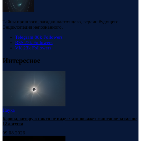
Тайны прошлого, загадки настоящего, версии будущего.
Энциклопедия непознанного.
Telegram
88k
Followers
RSS
23k
Followers
VK
23k
Followers
Интересное
Наука
Корона, которую никто не видел: что покажет солнечное затмение
12 августа
09.08.2026