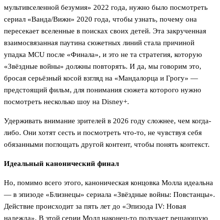
мультивселенной безумия» 2022 года, нужно было посмотреть
сериал «Ванда/Вижн» 2020 года, чтобы узнать, почему она
пересекает вселенные в поисках своих детей. Эта закрученная
взаимосвязанная паутина сюжетных линий стала причиной
упадка MCU после «Финала», и это не та стратегия, которую
«Звёздные войны» должны повторять. И да, мы говорим это,
бросая серьёзный косой взгляд на «Мандалорца и Грогу» —
предстоящий фильм, для понимания сюжета которого нужно
посмотреть несколько шоу на Disney+.
Удерживать внимание зрителей в 2026 году сложнее, чем когда-
либо. Они хотят сесть и посмотреть что-то, не чувствуя себя
обязанными поглощать другой контент, чтобы понять контекст.
Идеальный канонический финал
Но, помимо всего этого, каноническая концовка Молла идеальна
— в эпизоде «Близнецы» сериала «Звёздные войны: Повстанцы».
Действие происходит за пять лет до «Эпизода IV: Новая
надежда». В этой серии Молл наконец-то получает решающую