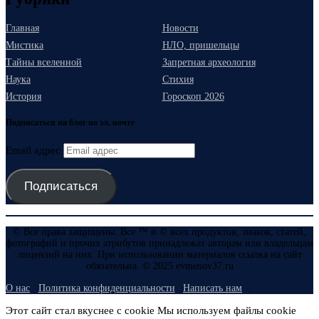
Главная
Новости
Мистика
НЛО, пришельцы
Тайны вселенной
Запретная археология
Наука
Стихия
История
Гороскоп 2026
Подписаться на блог по эл. почте
Email адрес
Подписаться
© Все права защищены. Все ™ и © всех продуктов, знаков, статей,
фотографий и прочих атрибутов принадлежат авторам или владельцам
лицензий на них. При использовании материалов ссылка на сайт
обязательна. © 2025 evmenov37.ru
О нас
Политика конфиденциальности
Написать нам
Этот сайт стал вкуснее с cookie Мы используем файлы cookie