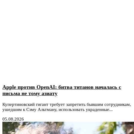
Apple против OpenAI: битва титанов началась с
письма не тому азиату
Купертиновский гигант требует запретить бывшим сотрудникам,
ушедшим к Сэму Альтману, использовать украденные...
05.08.2026