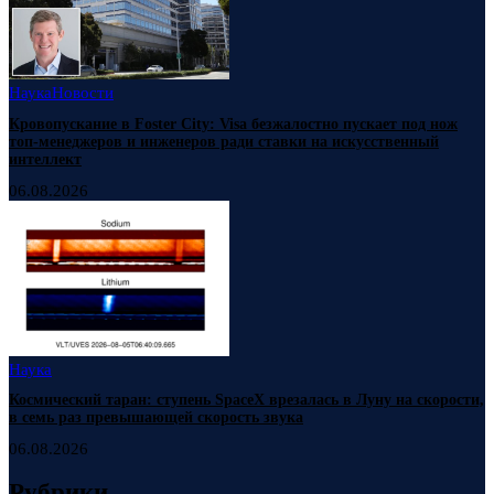
Наука
Новости
Кровопускание в Foster City: Visa безжалостно пускает под нож
топ-менеджеров и инженеров ради ставки на искусственный
интеллект
06.08.2026
Наука
Космический таран: ступень SpaceX врезалась в Луну на скорости,
в семь раз превышающей скорость звука
06.08.2026
Рубрики