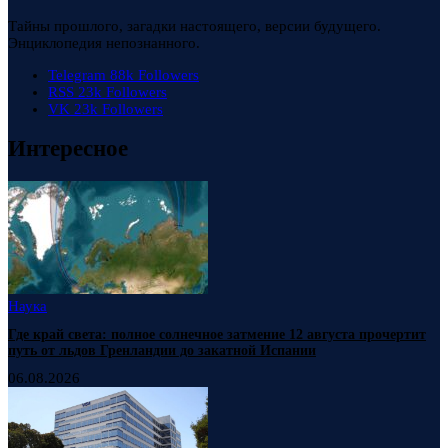
Тайны прошлого, загадки настоящего, версии будущего.
Энциклопедия непознанного.
Telegram
88k
Followers
RSS
23k
Followers
VK
23k
Followers
Интересное
Наука
Где край света: полное солнечное затмение 12 августа прочертит
путь от льдов Гренландии до закатной Испании
06.08.2026