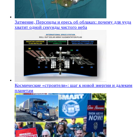
Затмение, Персеиды и ересь об облаках: почему для чуда
хватит одной секунды чистого неба
Космические «строители»: шаг к новой энергии и далеким
планетам