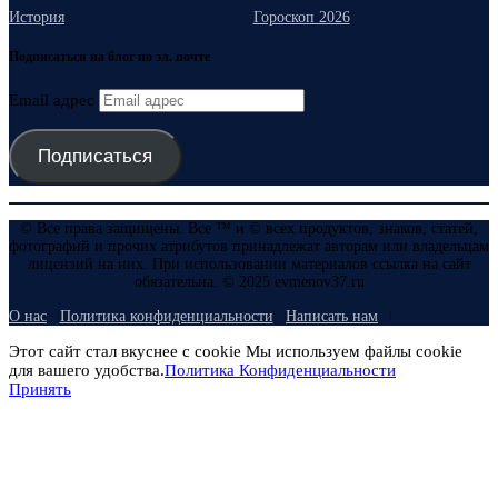
История
Гороскоп 2026
Подписаться на блог по эл. почте
Email адрес
Подписаться
© Все права защищены. Все ™ и © всех продуктов, знаков, статей,
фотографий и прочих атрибутов принадлежат авторам или владельцам
лицензий на них. При использовании материалов ссылка на сайт
обязательна. © 2025 evmenov37.ru
О нас
Политика конфиденциальности
Написать нам
Этот сайт стал вкуснее с cookie Мы используем файлы cookie
для вашего удобства.
Политика Конфиденциальности
Принять