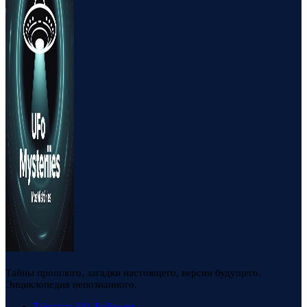
Тайны прошлого, загадки настоящего, версии будущего.
Энциклопедия непознанного.
Telegram
88k
Followers