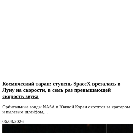
Космический таран: ступень SpaceX врезалась в
Луну на скорости, в семь раз превышающей
скорость звука
Орбитальные зонды NASA и Южной Кореи охотятся за кратером
и пылевым шлейфом,...
06.08.2026