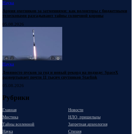
Наука
Армия охотников за затмениями: как волонтеры с бюджетными
телескопами разгадывают тайны солнечной короны
05.08.2026
Наука
Девяносто пусков за год и новый рекорд на подходе: SpaceX
развертывает почти 11 тысяч спутников Starlink
05.08.2026
Рубрики
Главная
Новости
Мистика
НЛО, пришельцы
Тайны вселенной
Запретная археология
Наука
Стихия