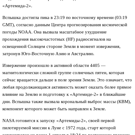
«Артемида-2».
Вспышка достигла пика в 23:19 по восточному времени (03:19
GMT), согласно данным Центра прогнозирования космической
погоды NOAA. Она вызвала масштабное ухудшение
прохождения высокочастотных (HF) радиосигналов на
освещенной Солнцем стороне Земли в момент извержения,
затронув Юго-Восточную Азию и Австралию.
Извержение произошло в активной области 4405 —
магнитологически сложной группе солнечных пятен, которая
сейчас вращается дальше в поле зрения Земли. Это означает, что
любая продолжающаяся активность может оказать более прямое
влияние на Землю и подготовку к «Артемиде-2» в ближайшие
дни. Вспышка также вызвала корональный выброс массы (КВМ),
компонент которого может быть направлен к Земле.
NASA готовится к запуску «Артемиды-2», своей первой
пилотируемой миссии к Луне с 1972 года, старт которой