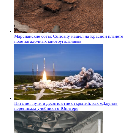
Марсианские соты: Curiosity нашел на Красной планете
поле загадочных многоугольников
Пять лет пути и десятилетие открытий: как «Джуно»
переписала учебники о Юпитере