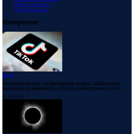
RSS
23k
Followers
VK
23k
Followers
Интересное
Наука
«Табачный момент» для Кремниевой долины: TikTok платит
подросткам за зависимость, а Meta и Google готовятся к суду
05.08.2026