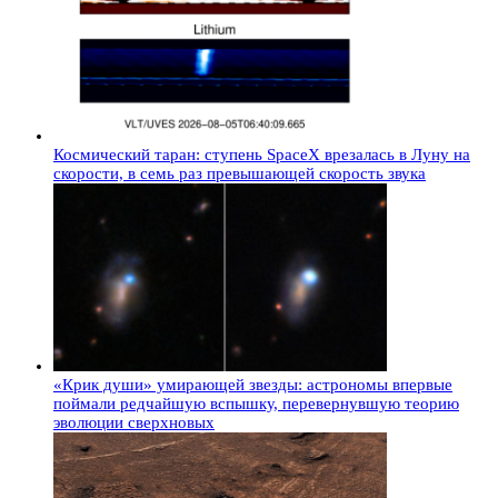
Космический таран: ступень SpaceX врезалась в Луну на
скорости, в семь раз превышающей скорость звука
«Крик души» умирающей звезды: астрономы впервые
поймали редчайшую вспышку, перевернувшую теорию
эволюции сверхновых