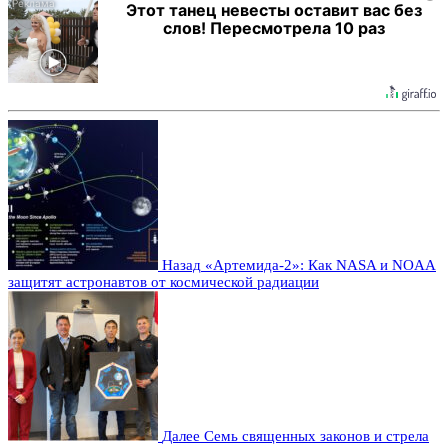
Этот танец невесты оставит вас без
слов! Пересмотрела 10 раз
Назад
«Артемида-2»: Как NASA и NOAA
защитят астронавтов от космической радиации
Далее
Семь священных законов и стрела