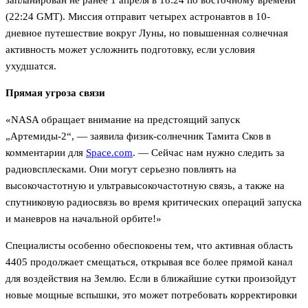
запланирован не ранее 1 апреля в 18:24 по восточному времени
(22:24 GMT). Миссия отправит четырех астронавтов в 10-
дневное путешествие вокруг Луны, но повышенная солнечная
активность может усложнить подготовку, если условия
ухудшатся.
Прямая угроза связи
«NASA обращает внимание на предстоящий запуск
„Артемиды-2“, — заявила физик-солнечник Тамита Сков в
комментарии для
Space.com
. — Сейчас нам нужно следить за
радиовсплесками. Они могут серьезно повлиять на
высокочастотную и ультравысокочастотную связь, а также на
спутниковую радиосвязь во время критических операций запуска
и маневров на начальной орбите!»
Специалисты особенно обеспокоены тем, что активная область
4405 продолжает смещаться, открывая все более прямой канал
для воздействия на Землю. Если в ближайшие сутки произойдут
новые мощные вспышки, это может потребовать корректировки