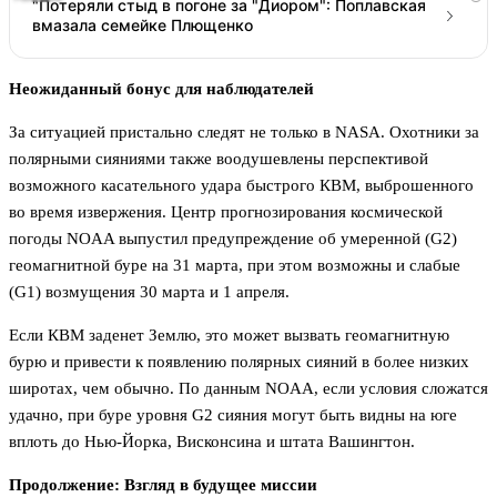
"Потеряли стыд в погоне за "Диором": Поплавская
вмазала семейке Плющенко
Неожиданный бонус для наблюдателей
За ситуацией пристально следят не только в NASA. Охотники за
полярными сияниями также воодушевлены перспективой
возможного касательного удара быстрого КВМ, выброшенного
во время извержения. Центр прогнозирования космической
погоды NOAA выпустил предупреждение об умеренной (G2)
геомагнитной буре на 31 марта, при этом возможны и слабые
(G1) возмущения 30 марта и 1 апреля.
Если КВМ заденет Землю, это может вызвать геомагнитную
бурю и привести к появлению полярных сияний в более низких
широтах, чем обычно. По данным NOAA, если условия сложатся
удачно, при буре уровня G2 сияния могут быть видны на юге
вплоть до Нью-Йорка, Висконсина и штата Вашингтон.
Продолжение: Взгляд в будущее миссии