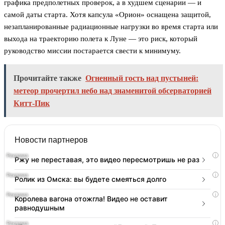
графика предполетных проверок, а в худшем сценарии — и
самой даты старта. Хотя капсула «Орион» оснащена защитой,
незапланированные радиационные нагрузки во время старта или
выхода на траекторию полета к Луне — это риск, который
руководство миссии постарается свести к минимуму.
Прочитайте также
Огненный гость над пустыней:
метеор прочертил небо над знаменитой обсерваторией
Китт-Пик
Новости партнеров
i
Ржу не переставая, это видео пересмотришь не раз
i
Ролик из Омска: вы будете смеяться долго
i
Королева вагона отожгла! Видео не оставит
равнодушным
i