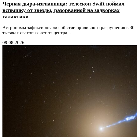
Черная дыра-изгнанница: телескоп Swift поймал
вспышку от звезды, разорванной на задворках
галактики
Астрономы зафиксировали событие приливного разрушения в 30
тысячах световых лет от центра...
09.08.2026