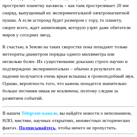
прострелит планетку насквозь – как танк простреливает 20 мм
снаряд, выпущенный их экспериментальной электромагнитной
пушки. А если астероид будет размером с гору, то планету,
скорее всего, ждет аннигиляция, которую узрят даже обитатели
миров у соседних звезд.
К счастью, в Землю на таких скоростях пока попадают только
метеориты диаметром порядка одного миллиметра или
несколько более. Их существование доказано строго научно и
подтверждено экспериментально – обычно в результате их
падения получается очень яркая вспышка и громоподобный звук.
Однако, вероятность того, что камень попадется значительно
больше песчинки никак не исключена, поэтому следим за
развитием событий.
В нашем
Telegram‑канале
, вы найдёте новости о непознанном,
НЛО, мистике, научных открытиях, неизвестных исторических
фактах.
Подписывайтесь
, чтобы ничего не пропустить.