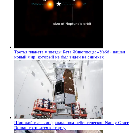
Третья планета у звезды Бета Живописца: «Уэбб» нашел
новый мир, который не был виден на снимках
Широкий глаз в инфракрасном небе: телескоп Nancy Grace
Roman готовится к старту