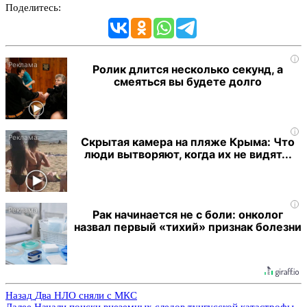
Поделитесь:
i
Ролик длится несколько секунд, а
смеяться вы будете долго
i
Скрытая камера на пляже Крыма: Что
люди вытворяют, когда их не видят...
i
Рак начинается не с боли: онколог
назвал первый «тихий» признак болезни
Назад
Два НЛО сняли с МКС
Далее
Начали поиски внеземных следов тунгусской катастрофы