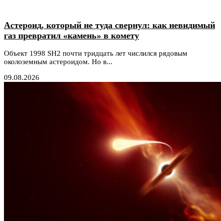
Астероид, который не туда свернул: как невидимый
газ превратил «камень» в комету
Объект 1998 SH2 почти тридцать лет числился рядовым
околоземным астероидом. Но в...
09.08.2026