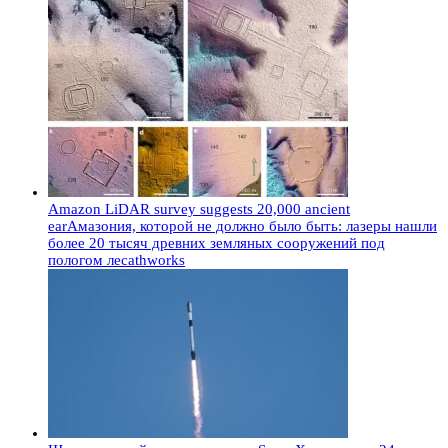
Amazon LiDAR survey suggests 20,000 ancient
earАмазония, которой не должно было быть: лазеры нашли
более 20 тысяч древних земляных сооружений под
пологом лесаthworks