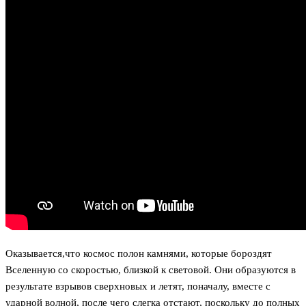
Оказывается,что космос полон камнями, которые бороздят
Вселенную со скоростью, близкой к световой. Они образуются в
результате взрывов сверхновых и летят, поначалу, вместе с
ударной волной, после чего слегка отстают, поскольку до полных