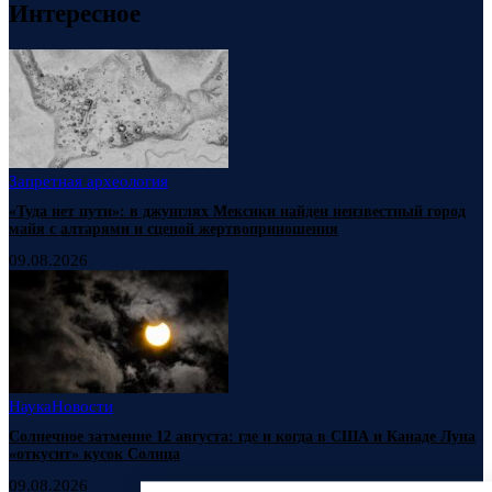
Интересное
Запретная археология
«Туда нет пути»: в джунглях Мексики найден неизвестный город
майя с алтарями и сценой жертвоприношения
09.08.2026
Наука
Новости
Солнечное затмение 12 августа: где и когда в США и Канаде Луна
«откусит» кусок Солнца
09.08.2026