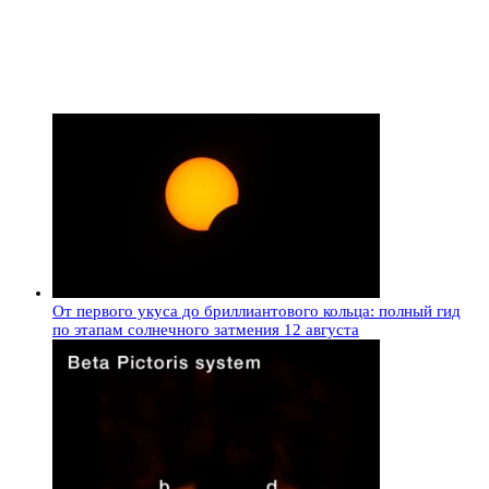
От первого укуса до бриллиантового кольца: полный гид
по этапам солнечного затмения 12 августа