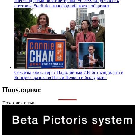
Шестнадцатый полет ветерана: SpaceX запустила 24
спутника Starlink с калифорнийского побережья
Сексизм или сатира? Пародийный ИИ-бот кандидата в
Конгресс разозлил Нэнси Пелоси и был удален
Популярное
Похожие статьи