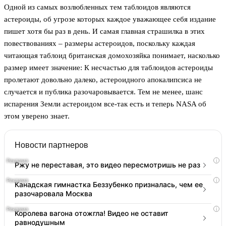
Одной из самых возлюбленных тем таблоидов являются
астероиды, об угрозе которых каждое уважающее себя издание
пишет хотя бы раз в день. И самая главная страшилка в этих
повествованиях – размеры астероидов, поскольку каждая
читающая таблоид британская домохозяйка понимает, насколько
размер имеет значение: К несчастью для таблоидов астероиды
пролетают довольно далеко, астероидного апокалипсиса не
случается и публика разочаровывается. Тем не менее, шанс
испарения Земли астероидом все-так есть и теперь NASA об
этом уверено знает.
Новости партнеров
i
Ржу не переставая, это видео пересмотришь не раз
i
Канадская гимнастка Беззубенко призналась, чем ее
разочаровала Москва
i
Королева вагона отожгла! Видео не оставит
равнодушным