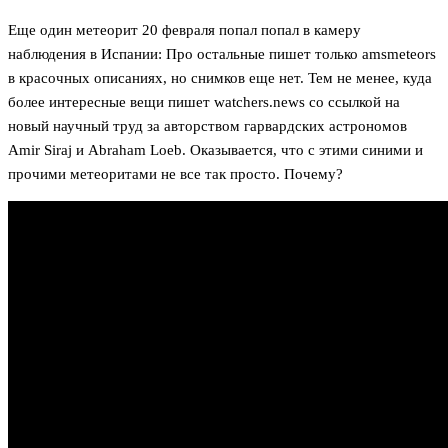
Еще один метеорит 20 февраля попал попал в камеру
наблюдения в Испании: Про остальные пишет только amsmeteors
в красочных описаниях, но снимков еще нет. Тем не менее, куда
более интересные вещи пишет watchers.news со ссылкой на
новый научный труд за авторством гарвардских астрономов
Amir Siraj и Abraham Loeb. Оказывается, что с этими синими и
прочими метеоритами не все так просто. Почему?