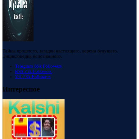
Тайны прошлого, загадки настоящего, версии будущего.
Энциклопедия непознанного.
Telegram
88k
Followers
RSS
23k
Followers
VK
23k
Followers
Интересное