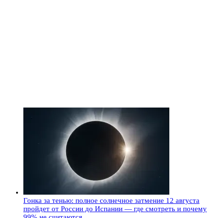
Гонка за тенью: полное солнечное затмение 12 августа
пройдет от России до Испании — где смотреть и почему
99% не считаются