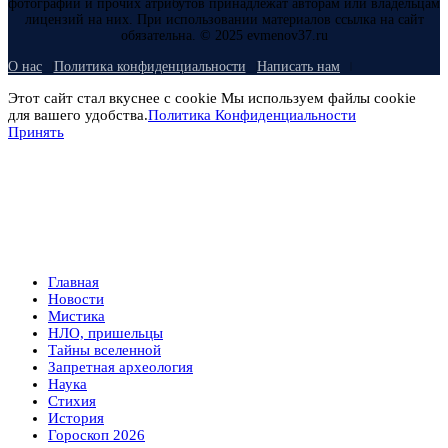
фотографий и прочих атрибутов принадлежат авторам или владельцам
лицензий на них. При использовании материалов ссылка на сайт
обязательна. © 2025 evmenov37.ru
О нас
Политика конфиденциальности
Написать нам
Этот сайт стал вкуснее с cookie Мы используем файлы cookie
для вашего удобства.
Политика Конфиденциальности
Принять
Главная
Новости
Мистика
НЛО, пришельцы
Тайны вселенной
Запретная археология
Наука
Стихия
История
Гороскоп 2026