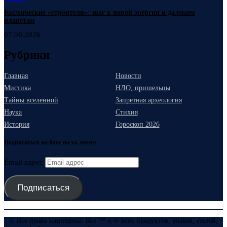
Космические «строители»: шаг к новой энергии и далеким
планетам
07.08.2026
Рубрики
Главная
Новости
Мистика
НЛО, пришельцы
Тайны вселенной
Запретная археология
Наука
Стихия
История
Гороскоп 2026
Подписаться на блог по эл. почте
Email адрес
Подписаться
© Все права защищены. Все ™ и © всех продуктов, знаков, статей,