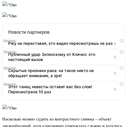
Новости партнеров
i
Ржу не переставая, это видео пересмотришь не раз
i
Публичный удар Зеленскому от Кличко: это
настоящий вызов
i
Скрытые признаки рака: на такое никто не
обращает внимание, а зря!
i
Этот танец невесты оставит вас без слов!
Пересмотрела 10 раз
Насколько можно судить из контрастного снимка – объект
дискообразный, хотя однозначно утверждать сложно и хотелось