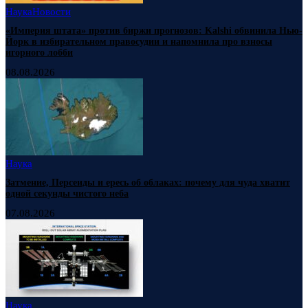
Наука
Новости
«Империя штата» против биржи прогнозов: Kalshi обвинила Нью-
Йорк в избирательном правосудии и напомнила про взносы
игорного лобби
08.08.2026
Наука
Затмение, Персеиды и ересь об облаках: почему для чуда хватит
одной секунды чистого неба
07.08.2026
Наука