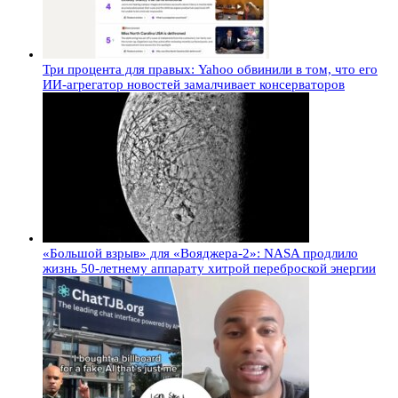
Три процента для правых: Yahoo обвинили в том, что его
ИИ-агрегатор новостей замалчивает консерваторов
«Большой взрыв» для «Вояджера-2»: NASA продлило
жизнь 50-летнему аппарату хитрой переброской энергии