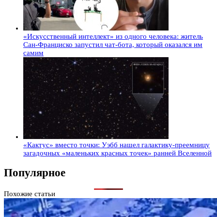
«Искусственный интеллект» из одного человека: житель
Сан-Франциско запустил чат-бота, который оказался им
самим
«Кактус» вместо точки: Уэбб нашел галактику-преемницу
загадочных «маленьких красных точек» ранней Вселенной
Популярное
Похожие статьи