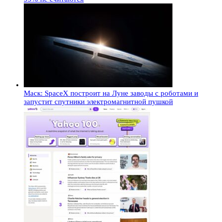
Маск: SpaceX построит на Луне заводы с роботами и
запустит спутники электромагнитной пушкой