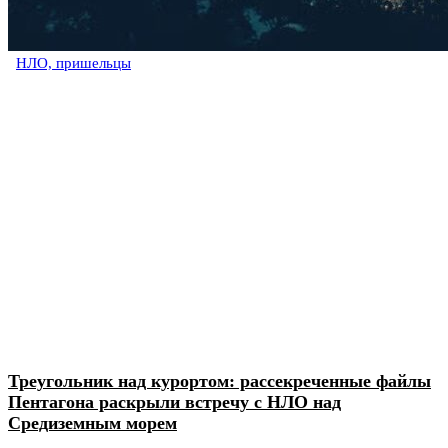
НЛО, пришельцы
Треугольник над курортом: рассекреченные файлы
Пентагона раскрыли встречу с НЛО над
Средиземным морем