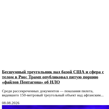
Бесшумный треугольник над базой США и сфера с
телом в Рио: Трамп опубликовал пятую порцию
«файлов Пентагона» об НЛО
Среди рассекреченных документов — показания пилота,
видевшего 150-метровый треугольный объект над афганским...
08.08.2026