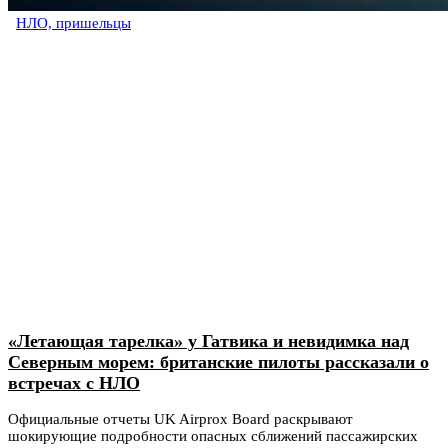
НЛО, пришельцы
«Летающая тарелка» у Гатвика и невидимка над
Северным морем: британские пилоты рассказали о
встречах с НЛО
Официальные отчеты UK Airprox Board раскрывают
шокирующие подробности опасных сближений пассажирских