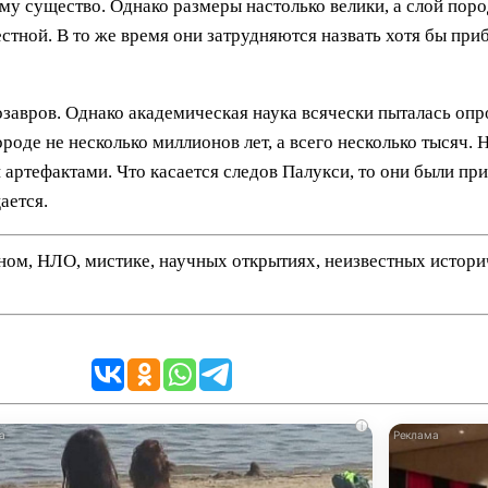
ему существо. Однако размеры настолько велики, а слой поро
стной. В то же время они затрудняются назвать хотя бы приб
завров. Однако академическая наука всячески пыталась опр
роде не несколько миллионов лет, а всего несколько тысяч. 
артефактами. Что касается следов Палукси, то они были пр
ается.
нном, НЛО, мистике, научных открытиях, неизвестных истор
i