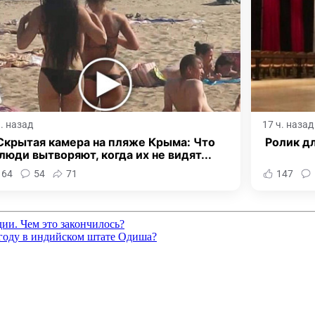
ч. назад
17 ч. назад
Скрытая камера на пляже Крыма: Что
Ролик дл
люди вытворяют, когда их не видят...
164
54
71
147
ии. Чем это закончилось?
 году в индийском штате Одиша?