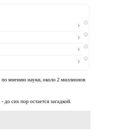
i
i
i
i
, по мнению науки, около 2 миллионов
- до сих пор остается загадкой.