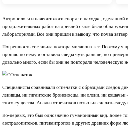
Антропологи и палеонтологи спорят о находке, сделанной в
продолжительных работ на древней скале были обнаружены 
лабораториями. Все они пришли к выводу, что почва затвер
Погрешность составила полтора миллиона лет. Поэтому я п
прошло по нему и оставило следы чуть раньше, но примерно
довольно много, если бы они не повторяли человеческую но
Специалисты сравнивали отпечатки с образцами следов дик
ленивцы, ни гигантские броненосцы, ни олени, ни кошачьи -
этого существа. Анализ отпечатков позволил сделать след
Во-первых, это был однозначно гуманоидный вид. Более тог
австралопитеков, питекантропов и других древних форм лю