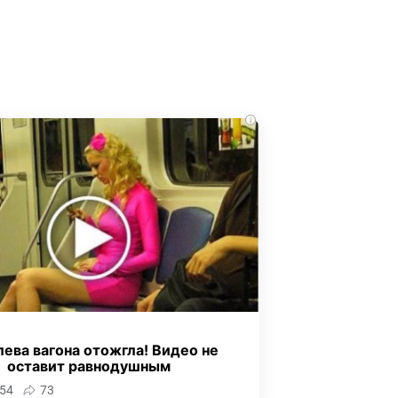
i
ева вагона отожгла! Видео не
оставит равнодушным
54
73