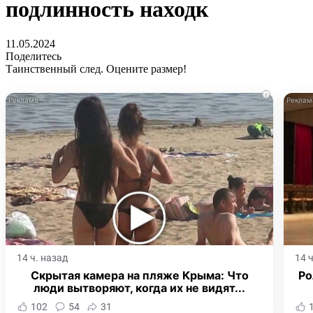
подлинность находк
11.05.2024
Поделитесь
Таинственный след. Оцените размер!
i
14 ч. назад
14 
Скрытая камера на пляже Крыма: Что
Ро
люди вытворяют, когда их не видят...
102
54
31