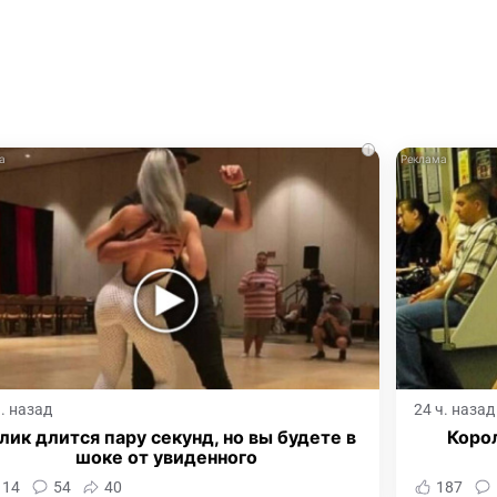
i
ч. назад
24 ч. назад
лик длится пару секунд, но вы будете в
Корол
шоке от увиденного
114
54
40
187