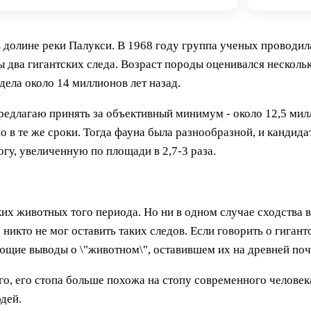
 долине реки Палукси. В 1968 году группа ученых проводила
два гигантских следа. Возраст породы оценивался нескольк
дела около 14 миллионов лет назад.
редлагаю принять за объективный минимум - около 12,5 милл
 в те же сроки. Тогда фауна была разнообразной, и кандидат
гу, увеличенную по площади в 2,7-3 раза.
их животных того периода. Но ни в одном случае сходства в
 никто не мог оставить таких следов. Если говорить о гигант
ующие выводы о \"животном\", оставившем их на древней поч
о, его стопа больше похожа на стопу современного человека
дей.