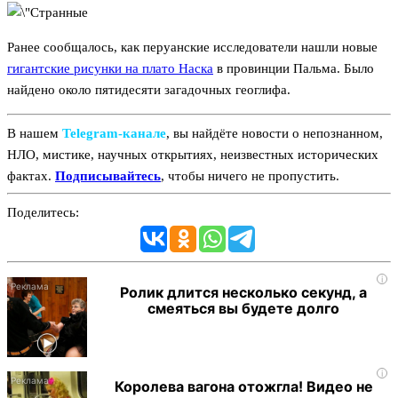
Ранее сообщалось, как перуанские исследователи нашли новые
гигантские рисунки на плато Наска
в провинции Пальма. Было
найдено около пятидесяти загадочных геоглифа.
В нашем
Telegram‑канале
, вы найдёте новости о непознанном,
НЛО, мистике, научных открытиях, неизвестных исторических
фактах.
Подписывайтесь
, чтобы ничего не пропустить.
Поделитесь:
i
Ролик длится несколько секунд, а
смеяться вы будете долго
i
Королева вагона отожгла! Видео не