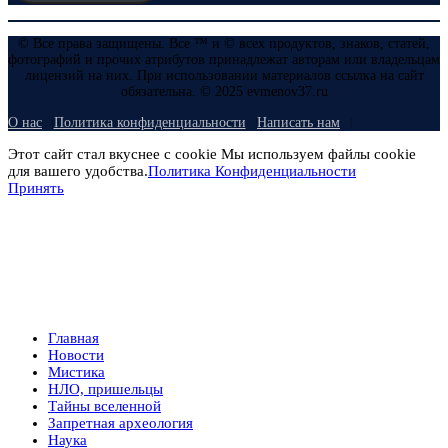
© Все права защищены. Все ™ и © всех продуктов, знаков, статей,
фотографий и прочих атрибутов принадлежат авторам или владельцам
лицензий на них. При использовании материалов ссылка на сайт
обязательна. © 2025 evmenov37.ru
О нас
Политика конфиденциальности
Написать нам
Этот сайт стал вкуснее с cookie Мы используем файлы cookie
для вашего удобства.
Политика Конфиденциальности
Принять
Главная
Новости
Мистика
НЛО, пришельцы
Тайны вселенной
Запретная археология
Наука