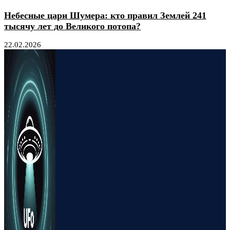
Небесные цари Шумера: кто правил Землей 241
тысячу лет до Великого потопа?
22.02.2026