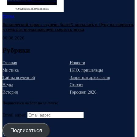
Наука
Космический таран: ступень SpaceX врезалась в Луну на скорости,
в семь раз превышающей скорость звука
06.08.2026
Рубрики
Главная
Новости
Мистика
НЛО, пришельцы
Тайны вселенной
Запретная археология
Наука
Стихия
История
Гороскоп 2026
Подписаться на блог по эл. почте
Email адрес
Подписаться