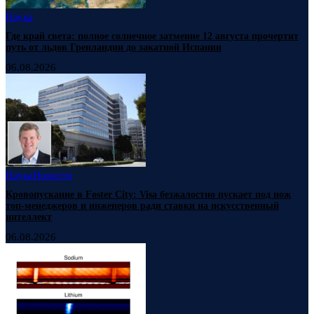
Наука
Где край света: полное солнечное затмение 12 августа прочертит
путь от льдов Гренландии до закатной Испании
06.08.2026
Наука
Новости
Кровопускание в Foster City: Visa безжалостно пускает под нож
топ-менеджеров и инженеров ради ставки на искусственный
интеллект
06.08.2026