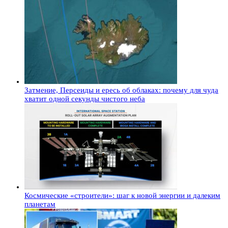
Затмение, Персеиды и ересь об облаках: почему для чуда
хватит одной секунды чистого неба
Космические «строители»: шаг к новой энергии и далеким
планетам