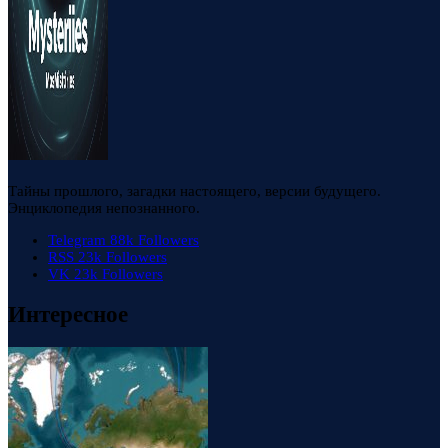
Тайны прошлого, загадки настоящего, версии будущего.
Энциклопедия непознанного.
Telegram
88k
Followers
RSS
23k
Followers
VK
23k
Followers
Интересное