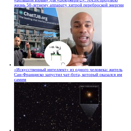
«Большой взрыв» для «Вояджера-2»: NASA продлило
жизнь 50-летнему аппарату хитрой переброской энергии
«Искусственный интеллект» из одного человека: житель
Сан-Франциско запустил чат-бота, который оказался им
самим