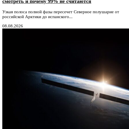
смотреть и почему 99% не считаются
Узкая полоса полной фазы пересечет Северное полушарие от
российской Арктики до испанского...
08.08.2026