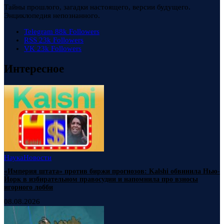
Тайны прошлого, загадки настоящего, версии будущего.
Энциклопедия непознанного.
Telegram
88k
Followers
RSS
23k
Followers
VK
23k
Followers
Интересное
Наука
Новости
«Империя штата» против биржи прогнозов: Kalshi обвинила Нью-
Йорк в избирательном правосудии и напомнила про взносы
игорного лобби
08.08.2026