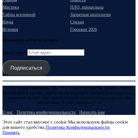
Мистика
НЛО, пришельцы
Тайны вселенной
Запретная археология
Наука
Стихия
История
Гороскоп 2026
Подписаться на блог по эл. почте
Email адрес
Подписаться
© Все права защищены. Все ™ и © всех продуктов, знаков, статей,
фотографий и прочих атрибутов принадлежат авторам или владельцам
лицензий на них. При использовании материалов ссылка на сайт
обязательна. © 2025 evmenov37.ru
О нас
Политика конфиденциальности
Написать нам
Этот сайт стал вкуснее с cookie Мы используем файлы cookie
для вашего удобства.
Политика Конфиденциальности
Принять