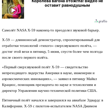
Королева вагона отожгла! Видео не
оставит равнодушным
Самолёт NASA X-59 наконец-то преодолел звуковой барьер.
X-59 — длинноносый демонстратор, спроектированный для
отработки технологий «тихого» сверхзвукового полёта, —
достиг этой вехи в пятницу, 5 июня, спустя более чем полгода
после своего первого взлёта.
«Первый сверхзвуковой полёт X-59 — свидетельство
непреходящего лидерства Америки в науке, инженерии и
аэрокосмических инновациях», — заявил в пятницу Майкл
Крациос, помощник президента по науке и технологиям и
директор Управления научно-технической политики США.
Пятничный полёт начался и завершился на авиабазе Эдвардс в
Калифорнии. X-59 с пилотом-испытателем NASA Джимом