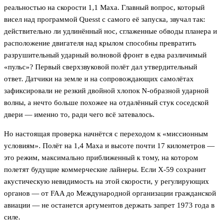
реальностью на скорости 1,1 Маха. Главный вопрос, который
висел над программой Quesst с самого её запуска, звучал так:
действительно ли удлинённый нос, сглаженные обводы планера и
расположение двигателя над крылом способны превратить
разрушительный ударный волновой фронт в едва различимый
«пульс»? Первый сверхзвуковой полёт дал утвердительный
ответ. Датчики на земле и на сопровождающих самолётах
зафиксировали не резкий двойной хлопок N-образной ударной
волны, а нечто больше похожее на отдалённый стук соседской
двери — именно то, ради чего всё затевалось.
Но настоящая проверка начнётся с переходом к «миссионным
условиям». Полёт на 1,4 Маха и высоте почти 17 километров —
это режим, максимально приближенный к тому, на котором
полетят будущие коммерческие лайнеры. Если X-59 сохранит
акустическую невидимость на этой скорости, у регулирующих
органов — от FAA до Международной организации гражданской
авиации — не останется аргументов держать запрет 1973 года в
силе.