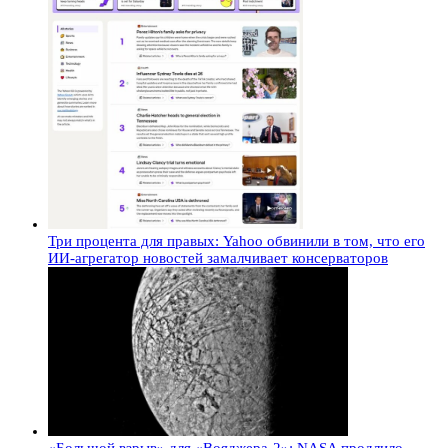
Три процента для правых: Yahoo обвинили в том, что его
ИИ-агрегатор новостей замалчивает консерваторов