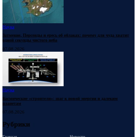
Наука
Затмение, Персеиды и ересь об облаках: почему для чуда хватит
одной секунды чистого неба
07.08.2026
Наука
Космические «строители»: шаг к новой энергии и далеким
планетам
07.08.2026
Рубрики
Главная
Новости