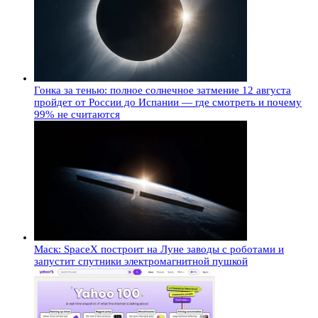
Гонка за тенью: полное солнечное затмение 12 августа
пройдет от России до Испании — где смотреть и почему
99% не считаются
Маск: SpaceX построит на Луне заводы с роботами и
запустит спутники электромагнитной пушкой