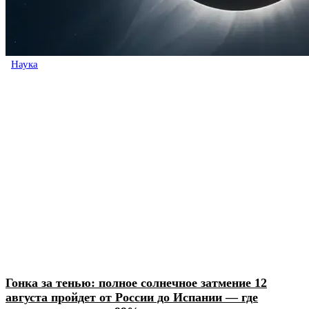
Наука
Гонка за тенью: полное солнечное затмение 12
августа пройдет от России до Испании — где