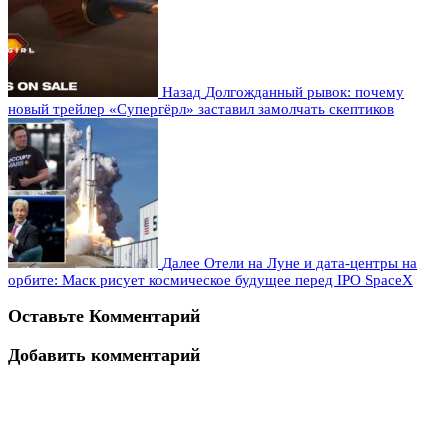
Назад
Долгожданный рывок: почему
новый трейлер «Супергёрл» заставил замолчать скептиков
Далее
Отели на Луне и дата-центры на
орбите: Маск рисует космическое будущее перед IPO SpaceX
Оставьте Комментарий
Добавить комментарий