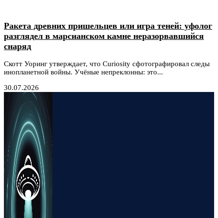
Ракета древних пришельцев или игра теней: уфолог
разглядел в марсианском камне неразорвавшийся
снаряд
Скотт Уоринг утверждает, что Curiosity сфотографировал следы
инопланетной войны. Учёные непреклонны: это...
30.07.2026