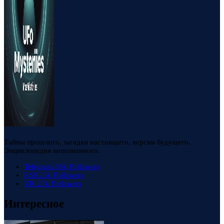
Тайны прошлого, загадки настоящего, версии будущего.
Энциклопедия непознанного.
Telegram
88k
Followers
RSS
23k
Followers
VK
23k
Followers
Интересное