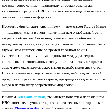
догадку: современные «невидимки» спроектированы для
уклонения от радаров ПВО, но их выхлоп всё еще можно засечь
оптикой, особенно на форсаже.
История с британским «двойником» — поместьем Rudloe Manor
— подливает масла в огонь, напоминая нам о глобальной сети
закрытых объектов. Связь между английским особняком и
невадской пустыней, как утверждают конспирологи, может быть
глубже, чем кажется: еще со времен холодной войны
существовал негласный обмен данными между разведками
союзников о «неопознанных воздушных явлениях», которые на
самом деле оказывались секретными разработками двух стран.
Пока официальные лица хранят молчание, небо над пустыней
продолжает хранить свои секреты, превращая каждое зернистое
видео в новую главу современной мифологии.
В нашем
Telegram‑канале
, вы найдёте новости о непознанном,
НЛО, мистике, научных открытиях, неизвестных исторических
фактах.
Подписывайтесь
, чтобы ничего не пропустить.