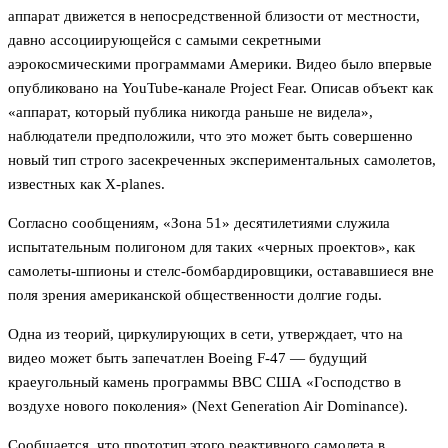
аппарат движется в непосредственной близости от местности,
давно ассоциирующейся с самыми секретными
аэрокосмическими программами Америки. Видео было впервые
опубликовано на YouTube-канале Project Fear. Описав объект как
«аппарат, который публика никогда раньше не видела»,
наблюдатели предположили, что это может быть совершенно
новый тип строго засекреченных экспериментальных самолетов,
известных как X-planes.
Согласно сообщениям, «Зона 51» десятилетиями служила
испытательным полигоном для таких «черных проектов», как
самолеты-шпионы и стелс-бомбардировщики, остававшиеся вне
поля зрения американской общественности долгие годы.
Одна из теорий, циркулирующих в сети, утверждает, что на
видео может быть запечатлен Boeing F-47 — будущий
краеугольный камень программы ВВС США «Господство в
воздухе нового поколения» (Next Generation Air Dominance).
Сообщается, что прототип этого реактивного самолета в