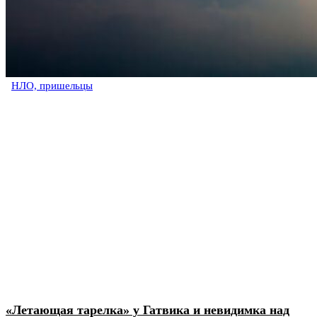
НЛО, пришельцы
«Летающая тарелка» у Гатвика и невидимка над