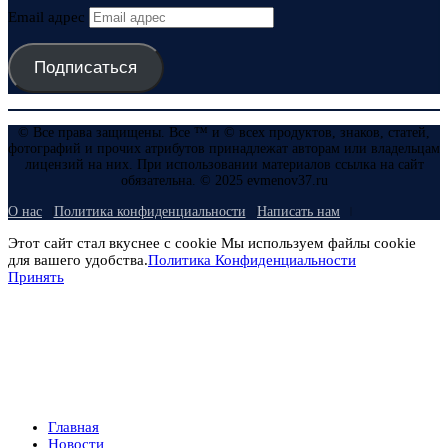
Email адрес
Подписаться
© Все права защищены. Все ™ и © всех продуктов, знаков, статей,
фотографий и прочих атрибутов принадлежат авторам или владельцам
лицензий на них. При использовании материалов ссылка на сайт
обязательна. © 2025 evmenov37.ru
О нас
Политика конфиденциальности
Написать нам
Этот сайт стал вкуснее с cookie Мы используем файлы cookie
для вашего удобства.
Политика Конфиденциальности
Принять
Главная
Новости