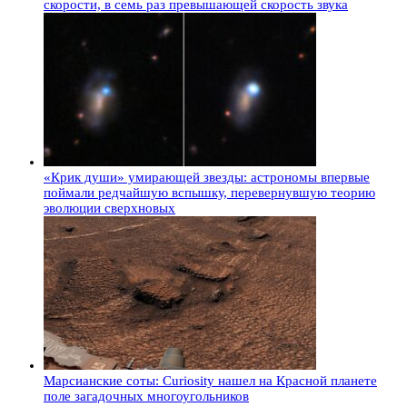
скорости, в семь раз превышающей скорость звука
«Крик души» умирающей звезды: астрономы впервые
поймали редчайшую вспышку, перевернувшую теорию
эволюции сверхновых
Марсианские соты: Curiosity нашел на Красной планете
поле загадочных многоугольников