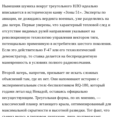
Нынешняя шумиха вокруг треугольного НЛО идеально
вписывается в историческую канву «Зоны 51». Эксперты по
авиации, не дожидаясь вердикта военных, уже разделились на
два лагеря. Первые уверены, что характерный тепловой след и
отсутствие видимых рулей направления указывают на
революционную технологию управления вектором тяги,
потенциально применимую в истребителях шестого поколения.
Если это действительно F-47 или его технологический
демонстратор, то ставка делается на беспрецедентную
маневренность в условиях полного радиомолчания.
Второй лагерь, напротив, призывает не искать сложных
объяснений там, где их нет. Они напоминают историю с
экспериментальным стелс-беспилотником RQ-180, который
годами летал над Невадой, оставаясь официально
несуществующим. Треугольная форма, по их мнению, —
классический планер летающего крыла, оптимизированный для
максимальной скрытности и высотной разведки. Тот факт, что
съемка велась в тепловом диапазоне, лишь подтверждает