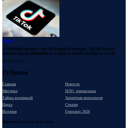
Наука
«Табачный момент» для Кремниевой долины: TikTok платит
подросткам за зависимость, а Meta и Google готовятся к суду
05.08.2026
Рубрики
Главная
Новости
Мистика
НЛО, пришельцы
Тайны вселенной
Запретная археология
Наука
Стихия
История
Гороскоп 2026
Подписаться на блог по эл. почте