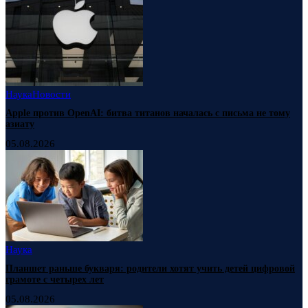
Наука
Новости
Apple против OpenAI: битва титанов началась с письма не тому
азиату
05.08.2026
Наука
Планшет раньше букваря: родители хотят учить детей цифровой
грамоте с четырех лет
05.08.2026