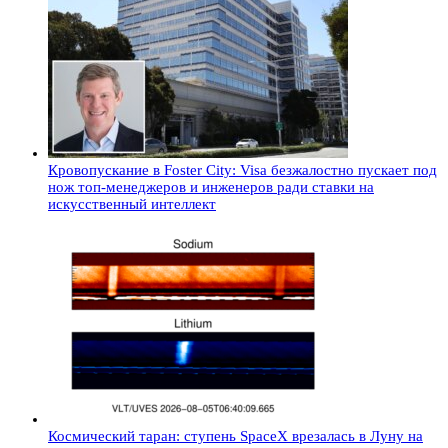
Кровопускание в Foster City: Visa безжалостно пускает под
нож топ-менеджеров и инженеров ради ставки на
искусственный интеллект
Космический таран: ступень SpaceX врезалась в Луну на