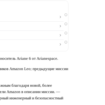
i
i
i
i
носитель Ariane 6 от Arianespace.
утников Amazon Leo; предыдущие миссии
ожным благодаря новой, более
тели Amazon в описании миссии. —
ширный инженерный и безопасностный