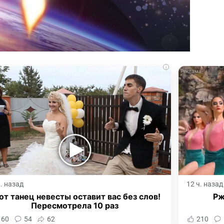
i
ч. назад
12 ч. назад
от танец невесты оставит вас без слов!
Рж
Пересмотрела 10 раз
160
54
62
210