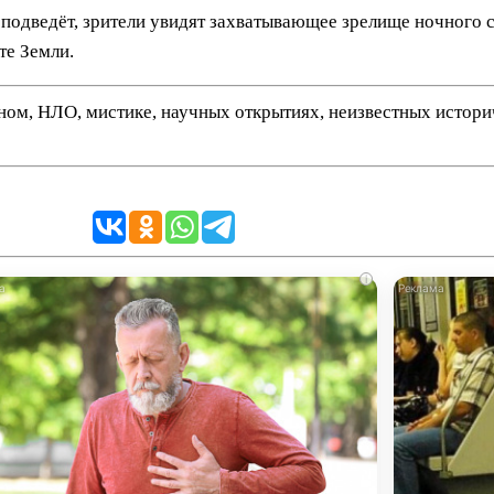
 подведёт, зрители увидят захватывающее зрелище ночного ст
те Земли.
нном, НЛО, мистике, научных открытиях, неизвестных истор
i