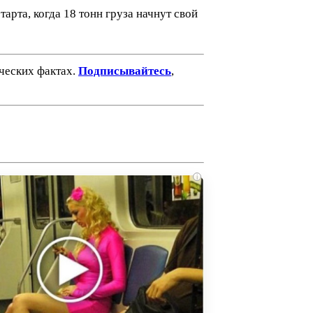
арта, когда 18 тонн груза начнут свой
ических фактах.
Подписывайтесь
,
i