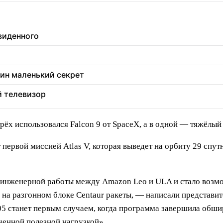
увиденного
дин маленький секрет
й телевизор
рёх использовался Falcon 9 от SpaceX, а в одной — тяжёлый 
 первой миссией Atlas V, которая выведет на орбиту 29 сп
й инженерной работы между Amazon Leo и ULA и стало возм
 на разгонном блоке Centaur ракеты, — написали представи
-05 станет первым случаем, когда программа завершила об
ченной полезной нагрузкой».