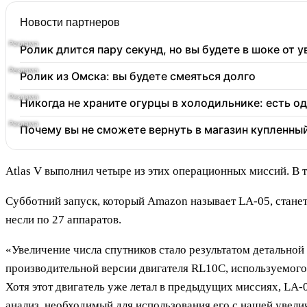
Новости партнеров
Ролик длится пару секунд, но вы будете в шоке от 
Ролик из Омска: вы будете смеяться долго
Никогда не храните огурцы в холодильнике: есть о
Почему вы не сможете вернуть в магазин купленны
Atlas V выполнил четыре из этих операционных миссий. В т
Субботний запуск, который Amazon называет LA-05, станет
несли по 27 аппаратов.
«Увеличение числа спутников стало результатом детально
производительной версии двигателя RL10C, используемого
Хотя этот двигатель уже летал в предыдущих миссиях, LA
анализ, необходимый для использования его с нашей увели