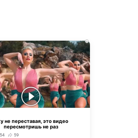
i
у не переставая, это видео
пересмотришь не раз
54
59