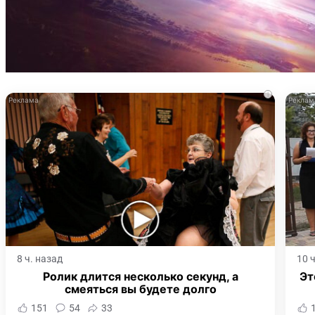
i
8 ч. назад
10 
Ролик длится несколько секунд, а
Эт
смеяться вы будете долго
151
54
33