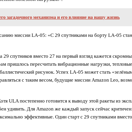
его загадочного механизма и его влияние на нашу жизнь
писанию миссии LA-05: «С 29 спутниками на борту LA-05 ста
а 29 спутников вместо 27 на первый взгляд кажется скромны
ам пришлось пересчитать вибрационные нагрузки, тепловые 
 баллистический рисунок. Успех LA-05 может стать «зелёны
правляться с таким весом, будущие миссии Amazon Leo, возм
 Хотя ULA постепенно готовится к выводу этой ракеты из экс
бен удивить. Для Amazon же каждый запуск сейчас критичен:
максимально эффективные. Один старт с 29 спутниками вмест