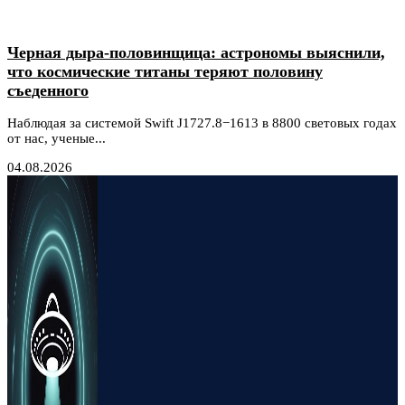
Черная дыра-половинщица: астрономы выяснили,
что космические титаны теряют половину
съеденного
Наблюдая за системой Swift J1727.8−1613 в 8800 световых годах
от нас, ученые...
04.08.2026