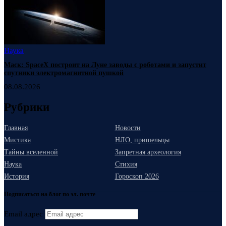
Наука
Маск: SpaceX построит на Луне заводы с роботами и запустит
спутники электромагнитной пушкой
08.08.2026
Рубрики
Главная
Новости
Мистика
НЛО, пришельцы
Тайны вселенной
Запретная археология
Наука
Стихия
История
Гороскоп 2026
Подписаться на блог по эл. почте
Email адрес