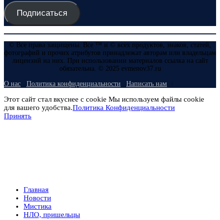
Подписаться
© Все права защищены. Все ™ и © всех продуктов, знаков, статей,
фотографий и прочих атрибутов принадлежат авторам или владельцам
лицензий на них. При использовании материалов ссылка на сайт
обязательна. © 2025 evmenov37.ru
О нас
Политика конфиденциальности
Написать нам
Этот сайт стал вкуснее с cookie Мы используем файлы cookie
для вашего удобства.
Политика Конфиденциальности
Принять
Главная
Новости
Мистика
НЛО, пришельцы