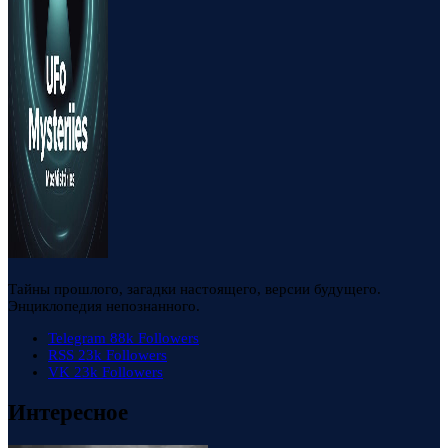
Тайны прошлого, загадки настоящего, версии будущего.
Энциклопедия непознанного.
Telegram
88k
Followers
RSS
23k
Followers
VK
23k
Followers
Интересное