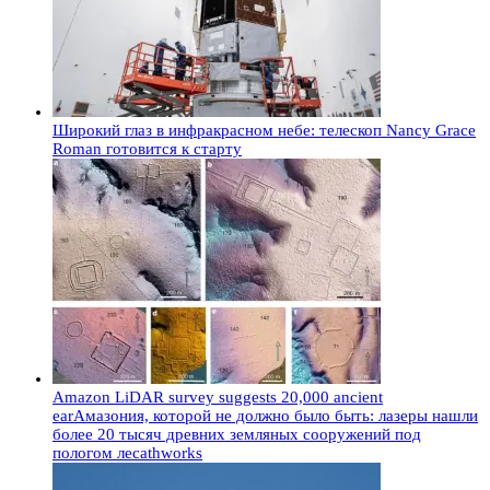
Широкий глаз в инфракрасном небе: телескоп Nancy Grace
Roman готовится к старту
Amazon LiDAR survey suggests 20,000 ancient
earАмазония, которой не должно было быть: лазеры нашли
более 20 тысяч древних земляных сооружений под
пологом лесаthworks