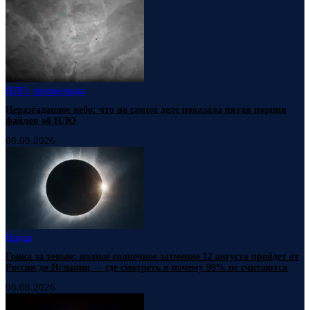
НЛО, пришельцы
Неразгаданное небо: что на самом деле показала пятая порция
файлов об НЛО
08.08.2026
Наука
Гонка за тенью: полное солнечное затмение 12 августа пройдет от
России до Испании — где смотреть и почему 99% не считаются
08.08.2026