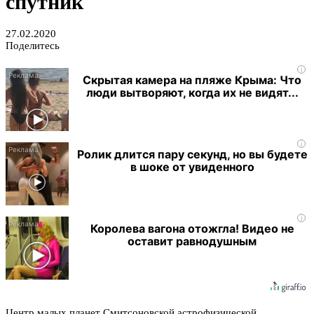
спутник
27.02.2020
Поделитесь
i
Скрытая камера на пляже Крыма: Что
люди вытворяют, когда их не видят...
i
Ролик длится пару секунд, но вы будете
в шоке от увиденного
i
Королева вагона отожгла! Видео не
оставит равнодушным
Центр малых планет Смитсоновской астрофизической