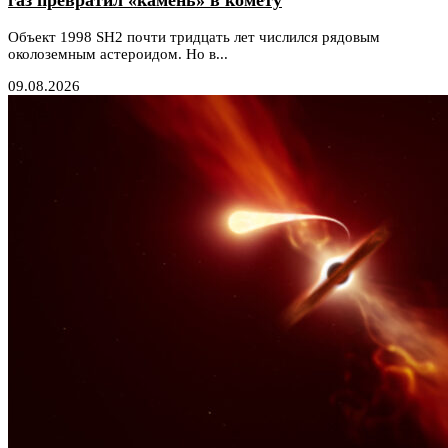
газ превратил «камень» в комету
Объект 1998 SH2 почти тридцать лет числился рядовым
околоземным астероидом. Но в...
09.08.2026