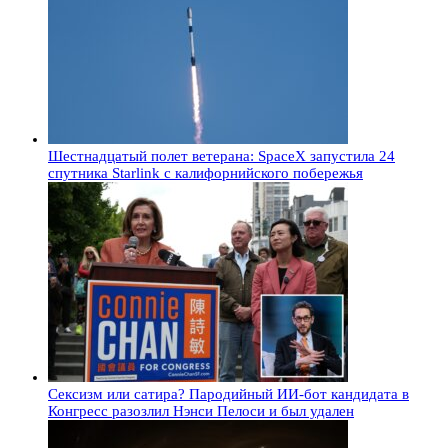
Шестнадцатый полет ветерана: SpaceX запустила 24
спутника Starlink с калифорнийского побережья
Сексизм или сатира? Пародийный ИИ-бот кандидата в
Конгресс разозлил Нэнси Пелоси и был удален