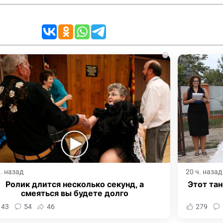
i
ч. назад
20 ч. назад
Ролик длится несколько секунд, а
Этот тан
смеяться вы будете долго
143
54
46
279