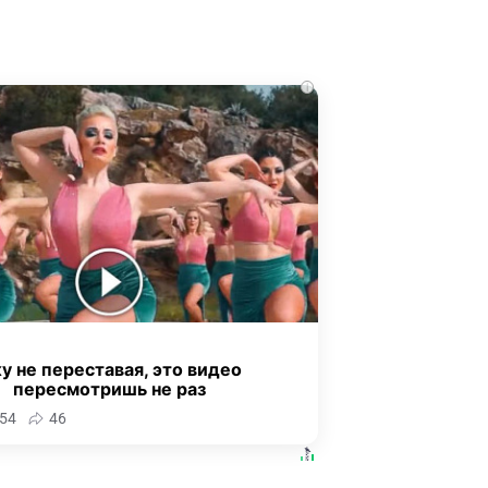
i
у не переставая, это видео
пересмотришь не раз
54
46