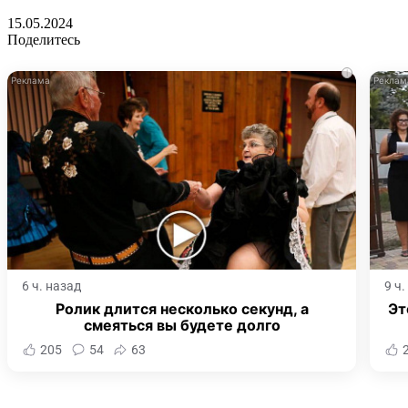
15.05.2024
Поделитесь
i
6 ч. назад
9 ч
Ролик длится несколько секунд, а
Эт
смеяться вы будете долго
205
54
63