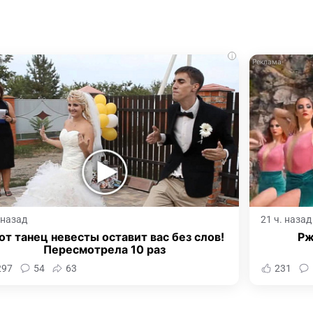
i
. назад
21 ч. назад
от танец невесты оставит вас без слов!
Рж
Пересмотрела 10 раз
297
54
63
231