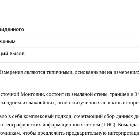
увиденного
душным
щий вызов
змерения являются типичными, основанными на измерениях 
осточной Монголии, состоит из земляной стены, траншеи и 
тала одним из важнейших, но малоизученных аспектов истор
ало в себя комплексный подход, сочетающий сбор данных д
ью географических информационных систем (ГИС). Команда
точникам, чтобы предложить предварительную интерпретац