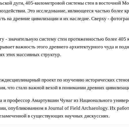
ьской дуги, 405-километровой системы стен в восточной Мо
и воздействии. Это исследование, являющееся частью более 
ть на древние цивилизации и их наследие. Сверху - фотогра
гу - значительную систему стен протяженностью более 405 
крывает важность этого древнего архитектурного чуда и по
ях этих массивных структур.
междисциплинарный проект по изучению исторических стенов
вия, что стало важной вехой в понимании древних цивилизац
а и профессор Амартувшин Чунаг из Национального универ
ии, опубликованном в Journal of Field Archaeology. Их рабо
 незамеченной в существующих научных дискуссиях.