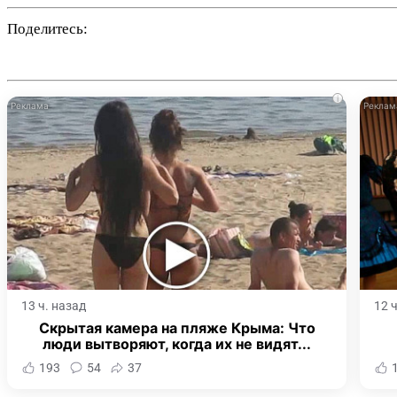
Поделитесь:
i
13 ч. назад
12 
Скрытая камера на пляже Крыма: Что
люди вытворяют, когда их не видят...
193
54
37