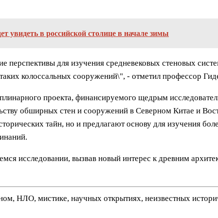
ет увидеть в российской столице в начале зимы
ие перспективы для изучения средневековых стеновых систе
таких колоссальных сооружений\", - отметил профессор Ги
иплинарного проекта, финансируемого щедрым исследовате
ьству обширных стен и сооружений в Северном Китае и Вост
сторических тайн, но и предлагают основу для изучения бо
инаний.
емся исследовании, вызвав новый интерес к древним архит
нном, НЛО, мистике, научных открытиях, неизвестных истор