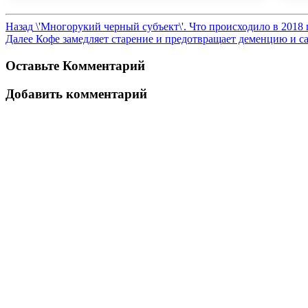
Назад
\'Многорукий черный субъект\'. Что происходило в 2018
Далее
Кофе замедляет старение и предотвращает деменцию и с
Оставьте Комментарий
Добавить комментарий