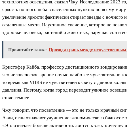
технологиях освещения, сказал Чжу. Исследование 2023 го
яркость ночного неба в населенных пунктах по всему миру
увеличение яркости фактически стирает звезды с ночного 
отдаленные места. Неустанное свечение, которое не позвол
здоровье человека, растений и животных, нарушая сон и ес
Прочитайте также
Проходя грань между искусственным
Кристофер Кайба, профессор дистанционного зондирования 
что человеческое зрение ночью наиболее чувствительно к
то время как VIIRS не чувствителен к свету с длиной волны
давления. Поэтому, когда город переводит уличное освещени
стало темнее.
Чжу говорит, что посветление — это не только мрачный си
Азии, огни означают улучшение экономического благососто
«Это означает больше активности, доступ к электричеству 