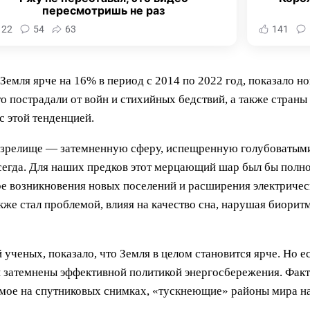
пересмотришь не раз
122
54
63
141
Земля ярче на 16% в период с 2014 по 2022 год, показало н
о пострадали от войн и стихийных бедствий, а также страны
с этой тенденцией.
е зрелище — затемненную сферу, испещренную голубоватыми
всегда. Для наших предков этот мерцающий шар был бы пол
е возникновения новых поселений и расширения электричес
кже стал проблемой, влияя на качество сна, нарушая биори
ченых, показало, что Земля в целом становится ярче. Но ес
и затемнены эффективной политикой энергосбережения. Факт
димое на спутниковых снимках, «тускнеющие» районы мира н