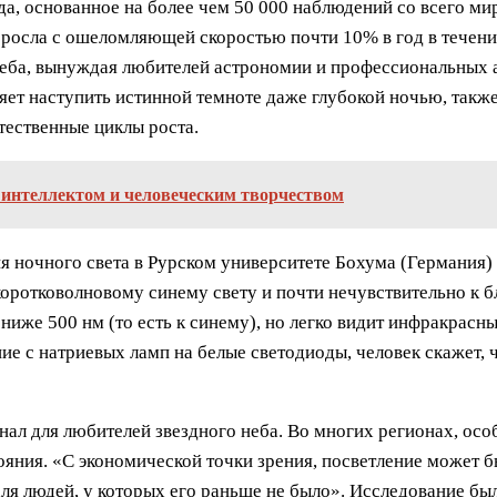
да, основанное на более чем 50 000 наблюдений со всего ми
 росла с ошеломляющей скоростью почти 10% в год в течени
неба, вынуждая любителей астрономии и профессиональных а
яет наступить истинной темноте даже глубокой ночью, также
тественные циклы роста.
 интеллектом и человеческим творчеством
ночного света в Рурском университете Бохума (Германия) и
 коротковолновому синему свету и почти нечувствительно к
 ниже 500 нм (то есть к синему), но легко видит инфракрасн
е с натриевых ламп на белые светодиоды, человек скажет, чт
гнал для любителей звездного неба. Во многих регионах, ос
яния. «С экономической точки зрения, посветление может б
для людей, у которых его раньше не было». Исследование бы