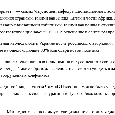
мерцает», — сказал Чжу, доцент кафедры дистанционного зо
имися странами, такими как Индия, Китай и части Африки. 
вязано с внезапными событиями, такими как войны и стихий
 соответствующие законы. В США освещение в основном про
ения наблюдалось в Украине после российского вторжения, 
лее на ошеломляющие 33% благодаря новой политике.
е выявило тенденции в использовании искусственного света 
 тренды. Таким образом, исследователи смогли увидеть в 
 вооруженных конфликтов.
сходит война», — сказал Чжу. «В Палестине можно было уви
строфы, такие как сильные ураганы в Пуэрто-Рико, которые 
ck Marble, который использует специальные алгоритмы для 