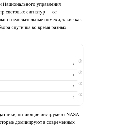
 и Национального управления
тр световых сигнатур — от
вают нежелательные помехи, такие как
бзора спутника во время разных
i
i
i
i
 датчики, питающие инструмент NASA
 которые доминируют в современных