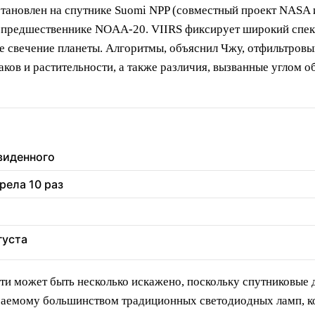
 установлен на спутнике Suomi NPP (совместный проект NASA
 предшественнике NOAA-20. VIIRS фиксирует широкий спек
е свечение планеты. Алгоритмы, объяснил Чжу, отфильтровы
аков и растительности, а также различия, вызванные углом о
увиденного
рела 10 раз
густа
ти может быть несколько искажено, поскольку спутниковые
злучаемому большинством традиционных светодиодных ламп,