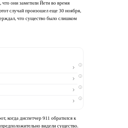
что они заметили Йети во время
 этот случай произошел еще 30 ноября,
тверждал, что существо было слишком
i
i
i
i
т, когда диспетчер 911 обратился к
е предположительно видели существо.