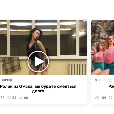
i
ч. назад
8 ч. назад
Ролик из Омска: вы будете смеяться
Рж
долго
189
54
66
189