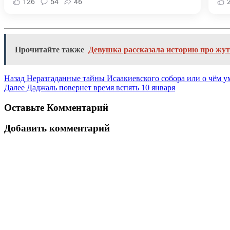
126
54
46
Прочитайте также
Девушка рассказала историю про жут
Назад
Неразгаданные тайны Исаакиевского собора или о чём 
Далее
Даджаль повернет время вспять 10 января
Оставьте Комментарий
Добавить комментарий