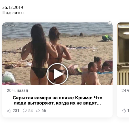
26.12.2019
Поделитесь
i
20 ч. назад
24 
Скрытая камера на пляже Крыма: Что
люди вытворяют, когда их не видят...
231
54
66