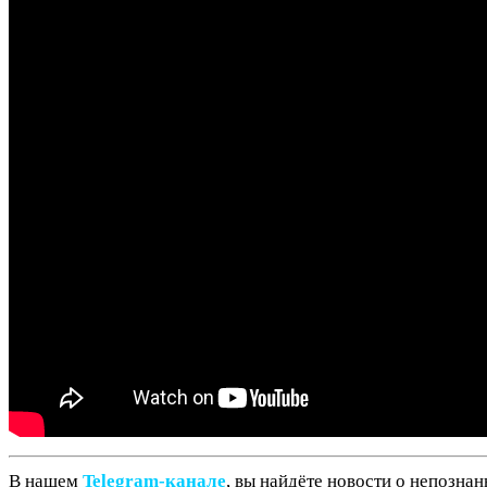
В нашем
Telegram‑канале
, вы найдёте новости о непозна