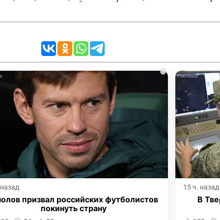
i
. назад
15 ч. назад
олов призвал российских футболистов
В Тве
покинуть страну