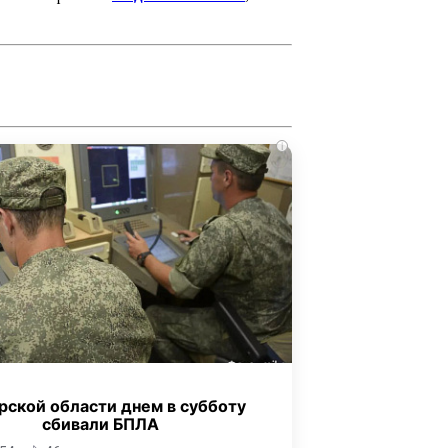
i
рской области днем в субботу
сбивали БПЛА