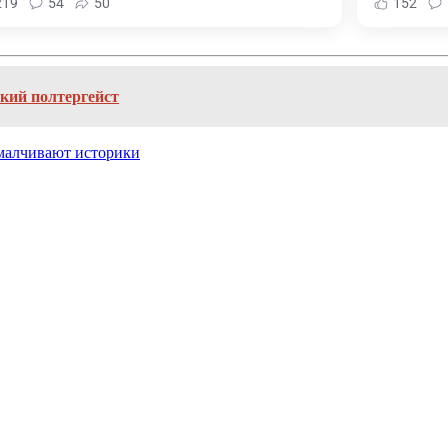
219
54
50
152
кий полтергейст
умалчивают историки