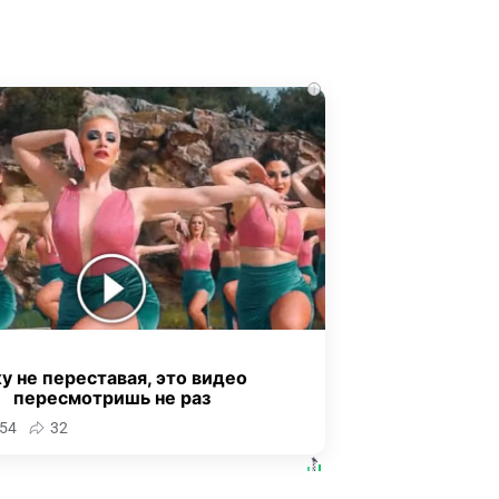
i
у не переставая, это видео
пересмотришь не раз
54
32