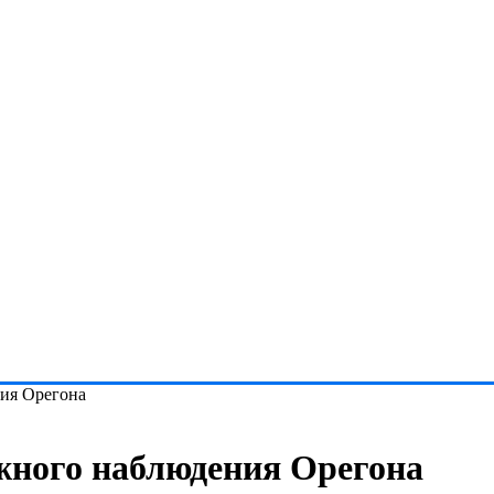
ния Орегона
жного наблюдения Орегона