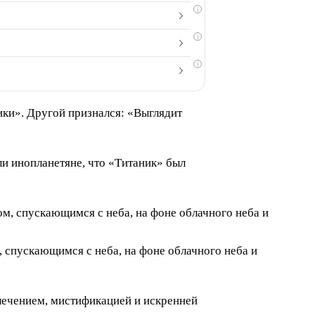
i
i
i
ики». Другой признался: «Выглядит
ли инопланетяне, что «Титаник» был
спускающимся с неба, на фоне облачного неба и
лечением, мистификацией и искренней