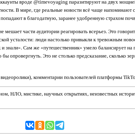
. Аккаунты вроде @timevoyaging паразитируют на двух мощн
стности. В мире, где реальные новости всё чаще напоминают
попадают в благодатную, заранее удобренную страхом почв
 мешает части аудитории реагировать всерьез. Это говорит
ской усталости: люди настолько привыкли к тревожным новос
 и знали». Сам же «путешественник» умело балансирует на г
 бы опровергнуть. Это не столько предсказание, сколько зер
 видеоролики), комментарии пользователей платформы TikTo
нном, НЛО, мистике, научных открытиях, неизвестных истор