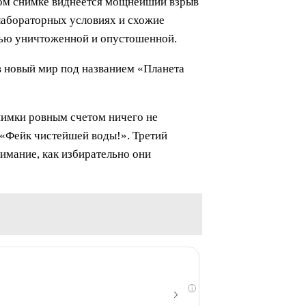
ервом снимке виднеется мощнейший взрыв
лабораторных условиях и схожие
тью уничтоженной и опустошенной.
 в новый мир под названием «Планета
снимки ровным счетом ничего не
 «Фейк чистейшей воды!». Третий
нимание, как избирательно они
i