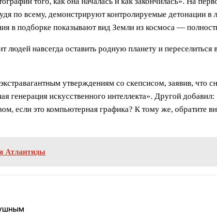
отографии того, как она началась и как закончилась». На п
удя по всему, демонстрируют контролируемые детонации в 
ия в подборке показывают вид Земли из космоса — полнос
дит людей навсегда оставить родную планету и переселиться
к экстравагантным утверждениям со скепсисом, заявив, что 
ая генерация искусственного интеллекта». Другой добавил:
вом, если это компьютерная графика? К тому же, обратите в
ия Атлантиды
душным