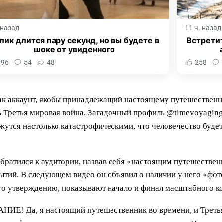
. назад
11 ч. назад
лик длится пару секунд, но вы будете в
Встретит
шоке от увиденного
196
54
48
258
как аккаунт, якобы принадлежащий настоящему путешественн
еть Третья мировая война. Загадочный профиль @timevoyagin
ажутся настолько катастрофическими, что человечество буд
братился к аудитории, назвав себя «настоящим путешественн
тий. В следующем видео он объявил о наличии у него «фот
го утверждению, показывают начало и финал масштабного к
АНИЕ! Да, я настоящий путешественник во времени, и Трет