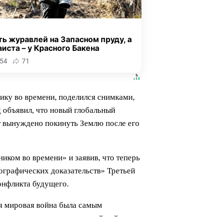
ь журавлей на Запасном пруду, а
аиста – у Красного Бакена
54
71
ику во времени, поделился снимками,
g объявил, что новый глобальный
ет вынуждено покинуть Землю после его
иком во времени» и заявив, что теперь
ографических доказательств» Третьей
онфликта будущего.
ья мировая война была самым