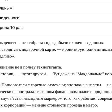
душным
увиденного
рела 10 раз
ль дешевое mea culpa за годы добычи их личных данных.
 сводятся к подарочной карте, — иронизирует один из польз
едливо».
внение не в пользу техногиганта.
стории, — шутит другой. — Тут даже на "Макдональдс" не х
 Пользователи с горечью отмечают, что такие выплаты — н
ически не пострадал в личном финансовом плане и продолжа
случай стал наглядным маркером того, как работает соврем
зах корпораций — меньше стоимости проезда в метро.