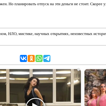
ен. Но планировать отпуск на эти деньги не стоит. Скорее у
нном, НЛО, мистике, научных открытиях, неизвестных истор
i