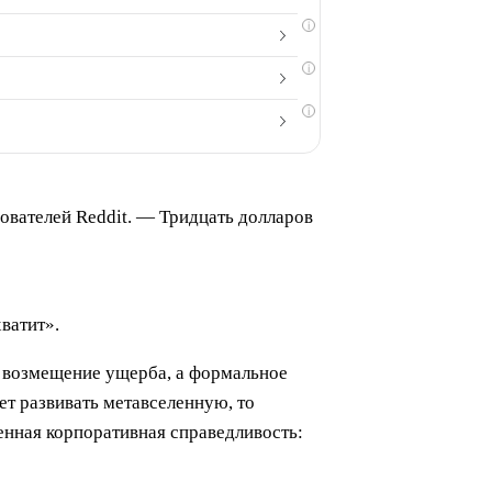
i
i
i
ователей Reddit. — Тридцать долларов
ватит».
е возмещение ущерба, а формальное
ет развивать метавселенную, то
енная корпоративная справедливость: