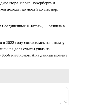
о директора Марка Цукерберга и
ков доходят до людей до сих пор.
 в Соединенных Штатах», — заявила в
о в 2022 году согласилась на выплату
 львиная доля суммы ушла на
о $556 миллионов. А на данный момент
i