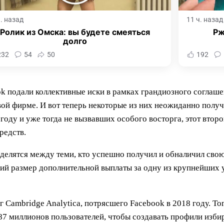
ч. назад
11 ч. назад
Ролик из Омска: вы будете смеяться
Рж
долго
232
54
50
192
ook подали коллективные иски в рамках грандиозного соглаш
ой фирме. И вот теперь некоторые из них неожиданно получ
году и уже тогда не вызвавших особого восторга, этот втор
редств.
 делятся между теми, кто успешно получил и обналичил св
ий размер дополнительной выплаты за одну из крупнейших у
г Cambridge Analytica, потрясшего Facebook в 2018 году. То
87 миллионов пользователей, чтобы создавать профили изби