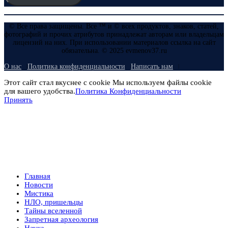
© Все права защищены. Все ™ и © всех продуктов, знаков, статей,
фотографий и прочих атрибутов принадлежат авторам или владельцам
лицензий на них. При использовании материалов ссылка на сайт
обязательна. © 2025 evmenov37.ru
О нас
Политика конфиденциальности
Написать нам
Этот сайт стал вкуснее с cookie Мы используем файлы cookie
для вашего удобства.
Политика Конфиденциальности
Принять
Главная
Новости
Мистика
НЛО, пришельцы
Тайны вселенной
Запретная археология
Наука