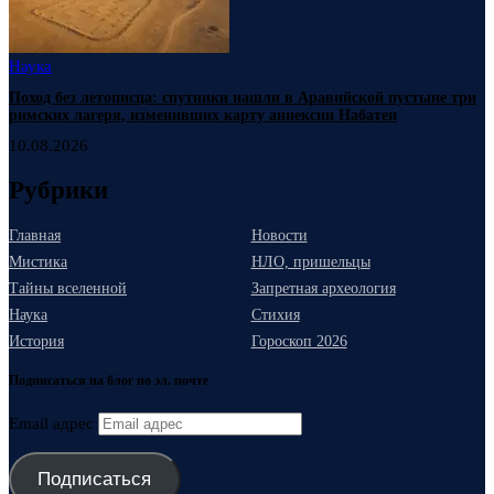
Наука
Поход без летописца: спутники нашли в Аравийской пустыне три
римских лагеря, изменивших карту аннексии Набатеи
10.08.2026
Рубрики
Главная
Новости
Мистика
НЛО, пришельцы
Тайны вселенной
Запретная археология
Наука
Стихия
История
Гороскоп 2026
Подписаться на блог по эл. почте
Email адрес
Подписаться