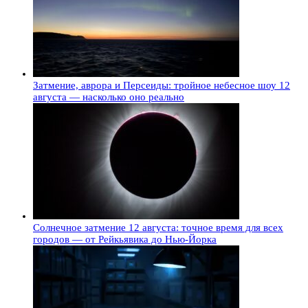
Затмение, аврора и Персеиды: тройное небесное шоу 12
августа — насколько оно реально
Солнечное затмение 12 августа: точное время для всех
городов — от Рейкьявика до Нью-Йорка