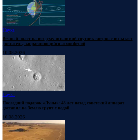
Наука
Вечный полет на воздухе: испанский спутник впервые испытает
двигатель, заправляющийся атмосферой
10.08.2026
Наука
Последний подарок «Луны»: 48 лет назад советский аппарат
доставил на Землю грунт с водой
10.08.2026