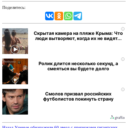
Поделитесь:
i
Скрытая камера на пляже Крыма: Что
люди вытворяют, когда их не видят...
i
Ролик длится несколько секунд, а
смеяться вы будете долго
i
Смолов призвал российских
футболистов покинуть страну
Назад
Ученые обнаружили 60 звезд с признаками гигантских