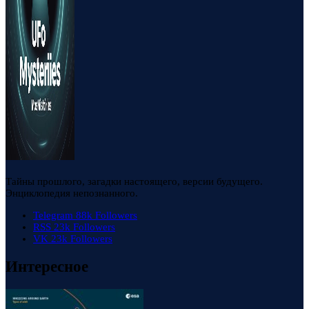
Тайны прошлого, загадки настоящего, версии будущего.
Энциклопедия непознанного.
Telegram
88k
Followers
RSS
23k
Followers
VK
23k
Followers
Интересное