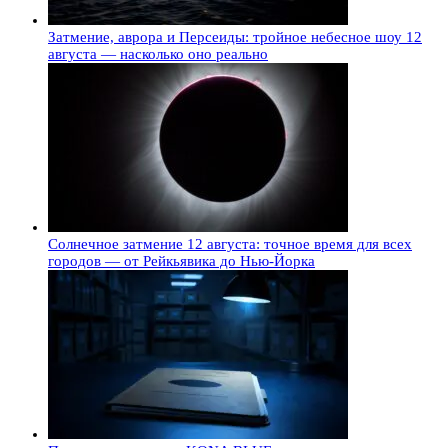
Затмение, аврора и Персеиды: тройное небесное шоу 12
августа — насколько оно реально
Солнечное затмение 12 августа: точное время для всех
городов — от Рейкьявика до Нью-Йорка