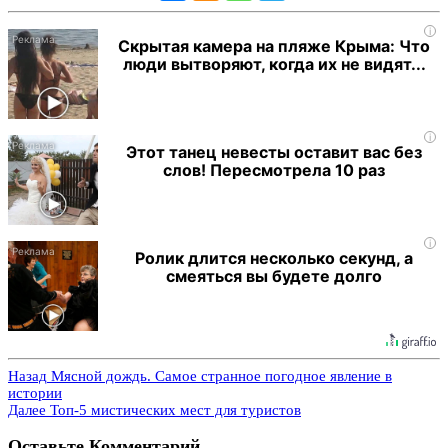
i
Скрытая камера на пляже Крыма: Что
люди вытворяют, когда их не видят...
i
Этот танец невесты оставит вас без
слов! Пересмотрела 10 раз
i
Ролик длится несколько секунд, а
смеяться вы будете долго
Назад
Мясной дождь. Самое странное погодное явление в
истории
Далее
Топ-5 мистических мест для туристов
Оставьте Комментарий