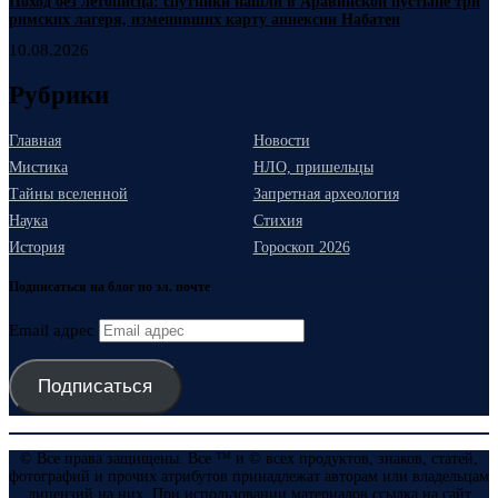
Поход без летописца: спутники нашли в Аравийской пустыне три
римских лагеря, изменивших карту аннексии Набатеи
10.08.2026
Рубрики
Главная
Новости
Мистика
НЛО, пришельцы
Тайны вселенной
Запретная археология
Наука
Стихия
История
Гороскоп 2026
Подписаться на блог по эл. почте
Email адрес
Подписаться
© Все права защищены. Все ™ и © всех продуктов, знаков, статей,
фотографий и прочих атрибутов принадлежат авторам или владельцам
лицензий на них. При использовании материалов ссылка на сайт