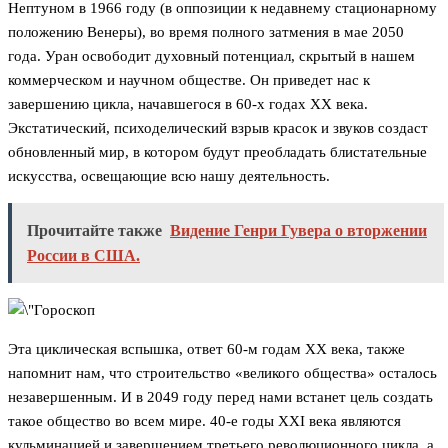
Нептуном в 1966 году (в оппозиции к недавнему стационарному
положению Венеры), во время полного затмения в мае 2050
года. Уран освободит духовный потенциал, скрытый в нашем
коммерческом и научном обществе. Он приведет нас к
завершению цикла, начавшегося в 60-х годах XX века.
Экстатический, психоделический взрыв красок и звуков создаст
обновленный мир, в котором будут преобладать блистательные
искусства, освещающие всю нашу деятельность.
Прочитайте также
Видение Генри Гувера о вторжении
России в США.
Эта циклическая вспышка, ответ 60-м годам XX века, также
напомнит нам, что строительство «великого общества» осталось
незавершенным. И в 2049 году перед нами встанет цель создать
такое общество во всем мире. 40-е годы XXI века являются
кульминацией и завершением третьего революционного цикла, а