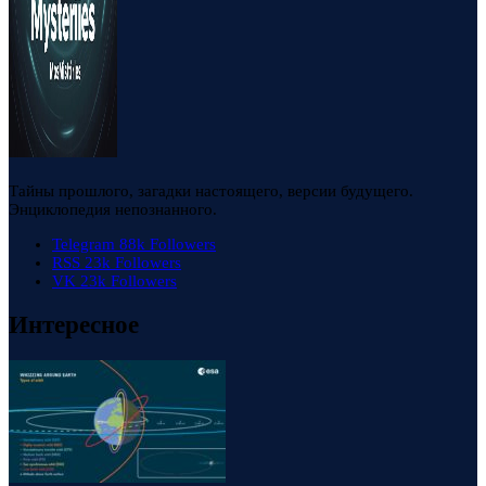
Тайны прошлого, загадки настоящего, версии будущего.
Энциклопедия непознанного.
Telegram
88k
Followers
RSS
23k
Followers
VK
23k
Followers
Интересное