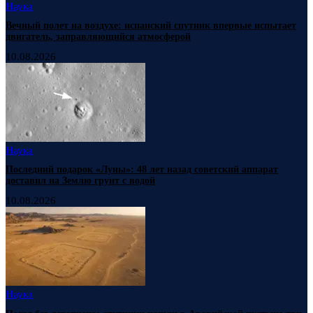
Наука
Вечный полет на воздухе: испанский спутник впервые испытает
двигатель, заправляющийся атмосферой
10.08.2026
Наука
Последний подарок «Луны»: 48 лет назад советский аппарат
доставил на Землю грунт с водой
10.08.2026
Наука