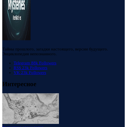
Тайны прошлого, загадки настоящего, версии будущего.
Энциклопедия непознанного.
Telegram
88k
Followers
RSS
23k
Followers
VK
23k
Followers
Интересное