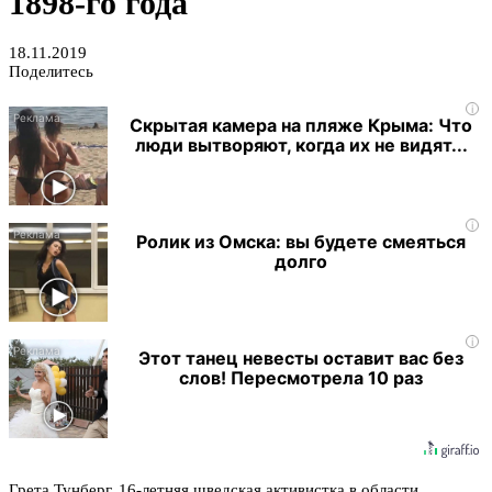
1898-го года
18.11.2019
Поделитесь
i
Скрытая камера на пляже Крыма: Что
люди вытворяют, когда их не видят...
i
Ролик из Омска: вы будете смеяться
долго
i
Этот танец невесты оставит вас без
слов! Пересмотрела 10 раз
Грета Тунберг, 16-летняя шведская активистка в области