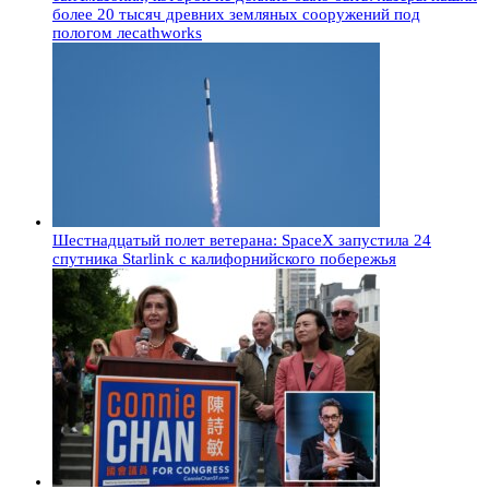
более 20 тысяч древних земляных сооружений под
пологом лесаthworks
Шестнадцатый полет ветерана: SpaceX запустила 24
спутника Starlink с калифорнийского побережья