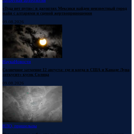
Запретная археология
«Туда нет пути»: в джунглях Мексики найден неизвестный город
майя с алтарями и сценой жертвоприношения
09.08.2026
Наука
Новости
Солнечное затмение 12 августа: где и когда в США и Канаде Луна
«откусит» кусок Солнца
09.08.2026
НЛО, пришельцы