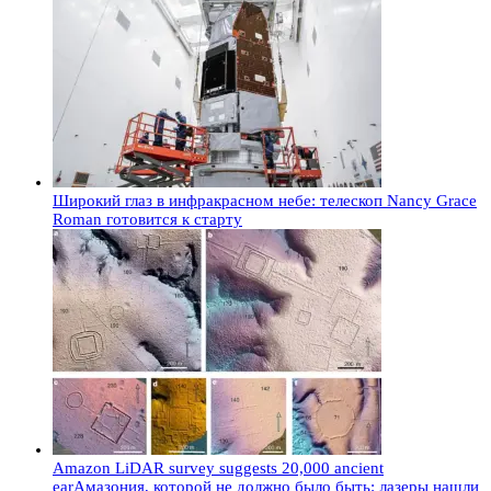
Широкий глаз в инфракрасном небе: телескоп Nancy Grace
Roman готовится к старту
Amazon LiDAR survey suggests 20,000 ancient
earАмазония, которой не должно было быть: лазеры нашли