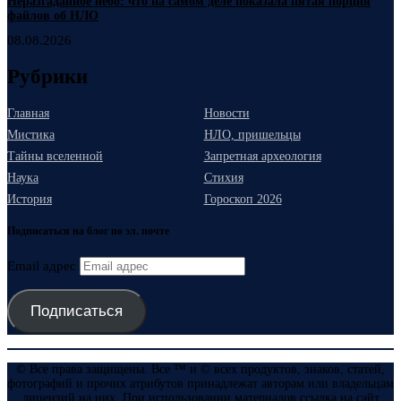
Неразгаданное небо: что на самом деле показала пятая порция
файлов об НЛО
08.08.2026
Рубрики
Главная
Новости
Мистика
НЛО, пришельцы
Тайны вселенной
Запретная археология
Наука
Стихия
История
Гороскоп 2026
Подписаться на блог по эл. почте
Email адрес
Подписаться
© Все права защищены. Все ™ и © всех продуктов, знаков, статей,
фотографий и прочих атрибутов принадлежат авторам или владельцам
лицензий на них. При использовании материалов ссылка на сайт