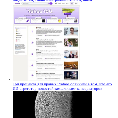
Три процента для правых: Yahoo обвинили в том, что его
ИИ-агрегатор новостей замалчивает консерваторов