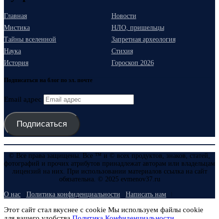
Главная
Новости
Мистика
НЛО, пришельцы
Тайны вселенной
Запретная археология
Наука
Стихия
История
Гороскоп 2026
Подписаться на блог по эл. почте
Email адрес
Подписаться
© Все права защищены. Все ™ и © всех продуктов, знаков, статей,
фотографий и прочих атрибутов принадлежат авторам или владельцам
лицензий на них. При использовании материалов ссылка на сайт
обязательна. © 2025 evmenov37.ru
О нас
Политика конфиденциальности
Написать нам
Этот сайт стал вкуснее с cookie Мы используем файлы cookie
для вашего удобства.
Политика Конфиденциальности