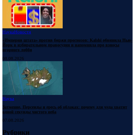
Наука
Новости
«Империя штата» против биржи прогнозов: Kalshi обвинила Нью-
Йорк в избирательном правосудии и напомнила про взносы
игорного лобби
08.08.2026
Наука
Затмение, Персеиды и ересь об облаках: почему для чуда хватит
одной секунды чистого неба
07.08.2026
Рубрики