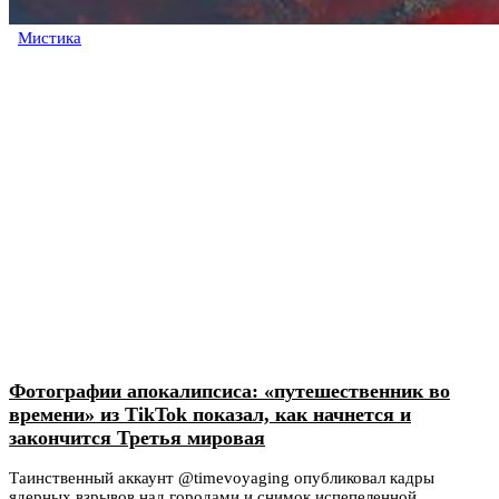
Мистика
Фотографии апокалипсиса: «путешественник во
времени» из TikTok показал, как начнется и
закончится Третья мировая
Таинственный аккаунт @timevoyaging опубликовал кадры
ядерных взрывов над городами и снимок испепеленной...