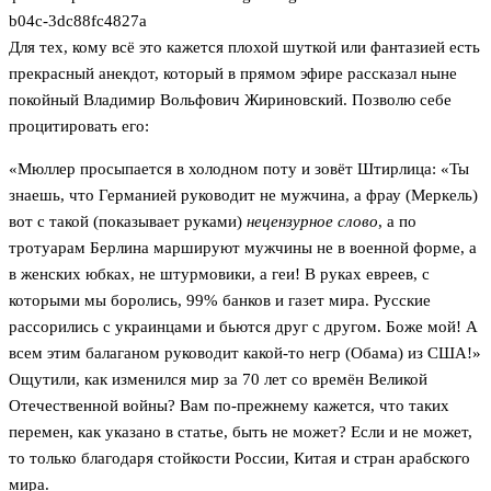
b04c-3dc88fc4827a
Для тех, кому всё это кажется плохой шуткой или фантазией есть
прекрасный анекдот, который в прямом эфире рассказал ныне
покойный Владимир Вольфович Жириновский. Позволю себе
процитировать его:
«Мюллер просыпается в холодном поту и зовёт Штирлица: «Ты
знаешь, что Германией руководит не мужчина, а фрау (Меркель)
вот с такой (показывает руками)
нецензурное слово
, а по
тротуарам Берлина маршируют мужчины не в военной форме, а
в женских юбках, не штурмовики, а геи! В руках евреев, с
которыми мы боролись, 99% банков и газет мира. Русские
рассорились с украинцами и бьются друг с другом. Боже мой! А
всем этим балаганом руководит какой-то негр (Обама) из США!»
Ощутили, как изменился мир за 70 лет со времён Великой
Отечественной войны? Вам по-прежнему кажется, что таких
перемен, как указано в статье, быть не может? Если и не может,
то только благодаря стойкости России, Китая и стран арабского
мира.