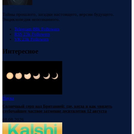
Тайны прошлого, загадки настоящего, версии будущего.
Энциклопедия непознанного.
Telegram
88k
Followers
RSS
23k
Followers
VK
23k
Followers
Интересное
Наука
Солнечный серп над Британией: где, когда и как увидеть
глубочайшее частное затмение десятилетия 12 августа
08.08.2026