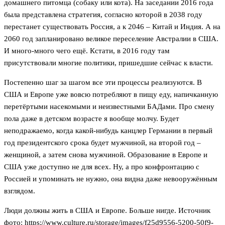
домашнего питомца (собаку или кота). На заседании 2016 года
была представлена стратегия, согласно которой в 2038 году
перестанет существовать Россия, а к 2046 – Китай и Индия. А на
2060 год запланировано великое переселение Австралии в США.
И много-много чего ещё. Кстати, в 2016 году там
присутствовали многие политики, пришедшие сейчас к власти.
Постепенно шаг за шагом все эти процессы реализуются. В
США и Европе уже вовсю потребляют в пищу еду, напичканную
перетёртыми насекомыми и неизвестными БАДами. Про смену
пола даже в детском возрасте я вообще молчу. Будет
неподражаемо, когда какой-нибудь канцлер Германии в первый
год президентского срока будет мужчиной, на второй год –
женщиной, а затем снова мужчиной. Образование в Европе и
США уже доступно не для всех. Ну, а про конфронтацию с
Россией и упоминать не нужно, она видна даже невооружённым
взглядом.
Люди должны жить в США и Европе. Больше нигде. Источник
фото: https://www.culture.ru/storage/images/f25d9556-5200-50f9-