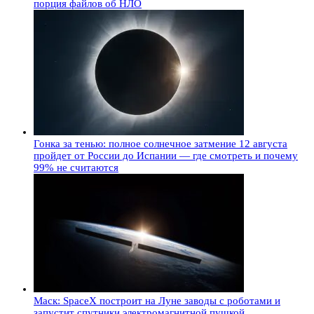
порция файлов об НЛО
Гонка за тенью: полное солнечное затмение 12 августа
пройдет от России до Испании — где смотреть и почему
99% не считаются
Маск: SpaceX построит на Луне заводы с роботами и
запустит спутники электромагнитной пушкой