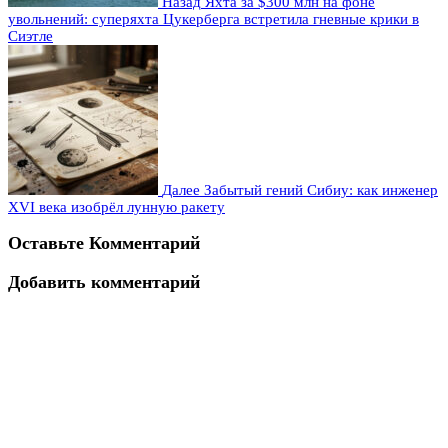
Назад
Яхта за $300 млн на фоне
увольнений: суперяхта Цукерберга встретила гневные крики в
Сиэтле
Далее
Забытый гений Сибиу: как инженер
XVI века изобрёл лунную ракету
Оставьте Комментарий
Добавить комментарий