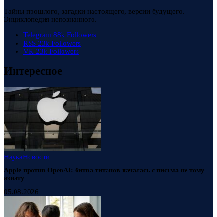
Тайны прошлого, загадки настоящего, версии будущего.
Энциклопедия непознанного.
Telegram
88k
Followers
RSS
23k
Followers
VK
23k
Followers
Интересное
Наука
Новости
Apple против OpenAI: битва титанов началась с письма не тому
азиату
05.08.2026