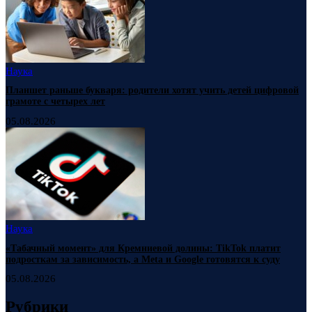
Наука
Планшет раньше букваря: родители хотят учить детей цифровой
грамоте с четырех лет
05.08.2026
Наука
«Табачный момент» для Кремниевой долины: TikTok платит
подросткам за зависимость, а Meta и Google готовятся к суду
05.08.2026
Рубрики