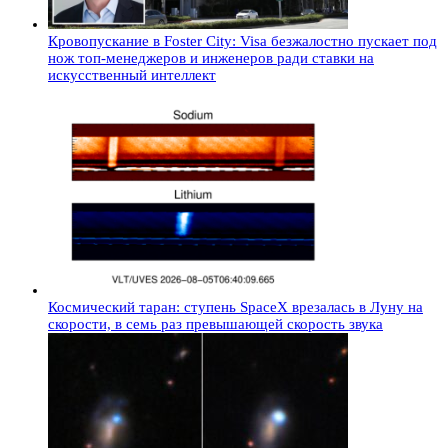
Кровопускание в Foster City: Visa безжалостно пускает под
нож топ-менеджеров и инженеров ради ставки на
искусственный интеллект
Космический таран: ступень SpaceX врезалась в Луну на
скорости, в семь раз превышающей скорость звука