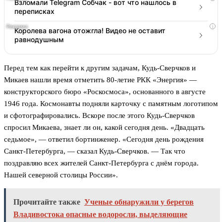
Взломали Telegram Собчак - вот что нашлось в
переписках
i
Королева вагона отожгла! Видео не оставит
равнодушным
Перед тем как перейти к другим задачам, Кудь-Сверчков и
Микаев нашли время отметить 80-летие РКК «Энергия» —
конструкторского бюро «Роскосмоса», основанного в августе
1946 года. Космонавты подняли карточку с памятным логотипом
и сфотографировались. Вскоре после этого Кудь-Сверчков
спросил Микаева, знает ли он, какой сегодня день. «Двадцать
седьмое», — ответил бортинженер. «Сегодня день рождения
Санкт-Петербурга, — сказал Кудь-Сверчков. — Так что
поздравляю всех жителей Санкт-Петербурга с днём города.
Нашей северной столицы России».
Прочитайте также
Ученые обнаружили у берегов
Владивостока опасные водоросли, выделяющие