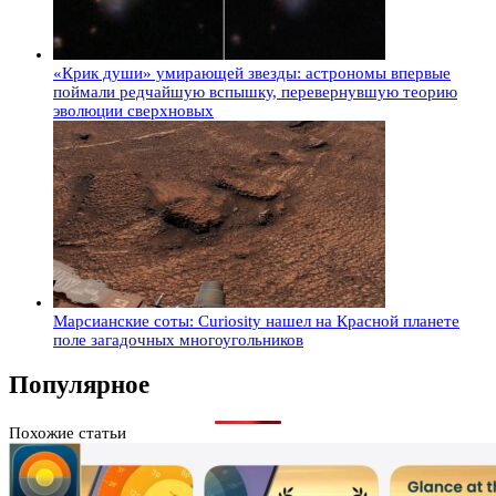
«Крик души» умирающей звезды: астрономы впервые
поймали редчайшую вспышку, перевернувшую теорию
эволюции сверхновых
Марсианские соты: Curiosity нашел на Красной планете
поле загадочных многоугольников
Популярное
Похожие статьи