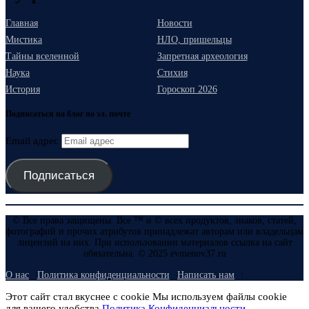
Главная
Новости
Мистика
НЛО, пришельцы
Тайны вселенной
Запретная археология
Наука
Стихия
История
Гороскоп 2026
Подписаться на блог по эл. почте
Email адрес
Подписаться
© Все права защищены. Все ™ и © всех продуктов, знаков, статей,
фотографий и прочих атрибутов принадлежат авторам или владельцам
лицензий на них. При использовании материалов ссылка на сайт
обязательна. © 2025 evmenov37.ru
О нас
Политика конфиденциальности
Написать нам
Этот сайт стал вкуснее с cookie Мы используем файлы cookie
для вашего удобства.
Политика Конфиденциальности