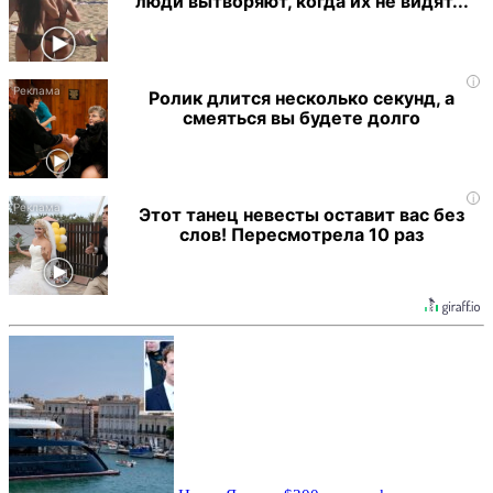
люди вытворяют, когда их не видят...
i
Ролик длится несколько секунд, а
смеяться вы будете долго
i
Этот танец невесты оставит вас без
слов! Пересмотрела 10 раз