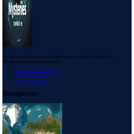
Тайны прошлого, загадки настоящего, версии будущего.
Энциклопедия непознанного.
Telegram
88k
Followers
RSS
23k
Followers
VK
23k
Followers
Интересное