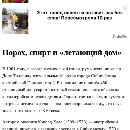
i
Этот танец невесты оставит вас без
слов! Пересмотрела 10 раз
Порох, спирт и «летающий дом»
В 1961 году, в разгар космической гонки, румынский инженер
Дору Тодеричу изучал пыльный архив города Сибиу (тогда
австрийский Германштадт). Его внимание привлёк 450-
страничный манускрипт, который веками числился обычным
артиллерийским руководством. Однако третья часть документа
потрясла исследователя — она противоречила всему, что наука
знала о технологиях XVI века.
Автором оказался Конрад Хаас (1509–1576) — австрийский
военный инженер, начальник арсенала в Сибиу между 1550 и