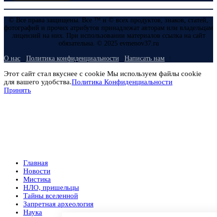
© Все права защищены. Все ™ и © всех продуктов, знаков, статей,
фотографий и прочих атрибутов принадлежат авторам или владельцам
лицензий на них. При использовании материалов ссылка на сайт
обязательна. © 2025 evmenov37.ru
О нас
Политика конфиденциальности
Написать нам
Этот сайт стал вкуснее с cookie Мы используем файлы cookie
для вашего удобства.
Политика Конфиденциальности
Принять
Главная
Новости
Мистика
НЛО, пришельцы
Тайны вселенной
Запретная археология
Наука