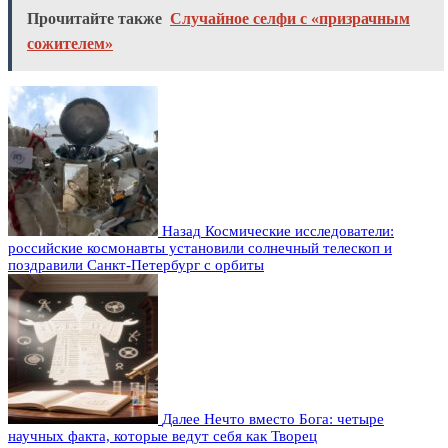
Прочитайте также
Случайное селфи с «призрачным
сожителем»
Назад
Космические исследователи:
российские космонавты установили солнечный телескоп и
поздравили Санкт-Петербург с орбиты
Далее
Нечто вместо Бога: четыре
научных факта, которые ведут себя как Творец