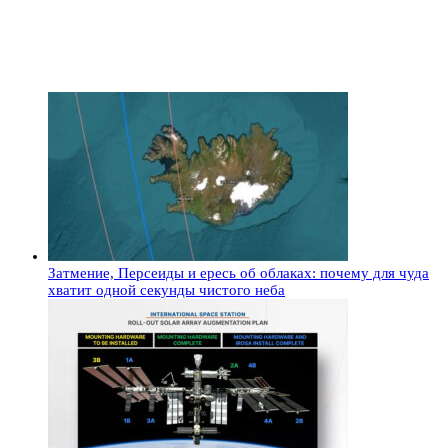
Затмение, Персеиды и ересь об облаках: почему для чуда
хватит одной секунды чистого неба