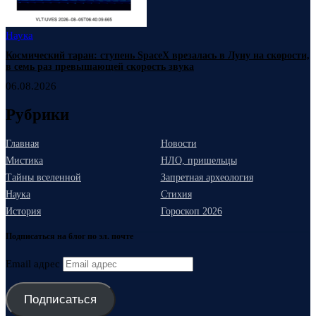
Наука
Космический таран: ступень SpaceX врезалась в Луну на скорости,
в семь раз превышающей скорость звука
06.08.2026
Рубрики
Главная
Новости
Мистика
НЛО, пришельцы
Тайны вселенной
Запретная археология
Наука
Стихия
История
Гороскоп 2026
Подписаться на блог по эл. почте
Email адрес
Подписаться