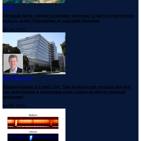
Наука
Где край света: полное солнечное затмение 12 августа прочертит
путь от льдов Гренландии до закатной Испании
06.08.2026
Наука
Новости
Кровопускание в Foster City: Visa безжалостно пускает под нож
топ-менеджеров и инженеров ради ставки на искусственный
интеллект
06.08.2026