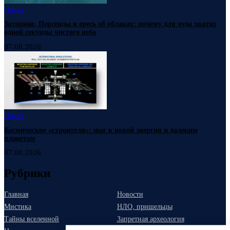
Наука
Затмение, Персеиды и ересь об облаках: почему для чуда хватит
одной секунды чистого неба
07.08.2026
Наука
Космические «строители»: шаг к новой энергии и далеким
планетам
07.08.2026
Рубрики
Главная
Новости
Мистика
НЛО, пришельцы
Тайны вселенной
Запретная археология