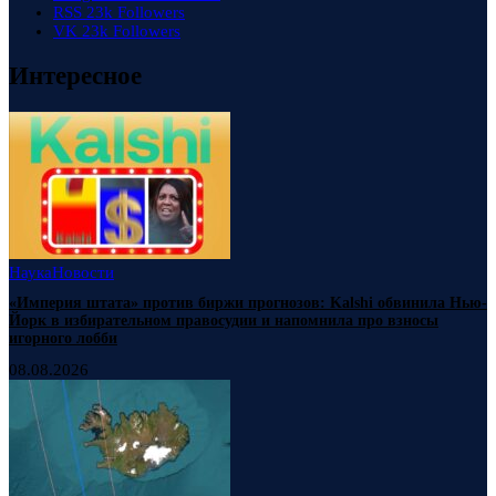
RSS
23k
Followers
VK
23k
Followers
Интересное
Наука
Новости
«Империя штата» против биржи прогнозов: Kalshi обвинила Нью-
Йорк в избирательном правосудии и напомнила про взносы
игорного лобби
08.08.2026