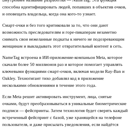
Внутреннее название разработки — NameTag. Эта функция
способна идентифицировать людей, попавших в объектив очков,
и оповещать владельца, когда она кого-то узнает.
Смарт-очки и без того критиковали за то, что они дают
возможность преследователям и горе-пикаперам незаметно
снимать свои нежеланные подкаты к ничего не подозревающим
женщинам и выкладывать этот отвратительный контент в сеть.
NameTag встроена в ИИ-приложение-компаньон Meta, которое
скачали более 50 миллионов раз и которое помогает управлять
ключевыми функциями смарт-очков, включая модели Ray-Ban и
Oakley. Техногигант тихо добавлял код в приложение
несколькими обновлениями в течение этого года.
Если Meta решит активировать инструмент, лица, снятые
очками, будут преобразовываться в уникальные биометрические
подписи — фейспринты. Затем технология будет сверять каждый
встреченный фейспринт с базой, уже хранящейся на телефоне
пользователя, и даже присылать уведомления, если найдётся