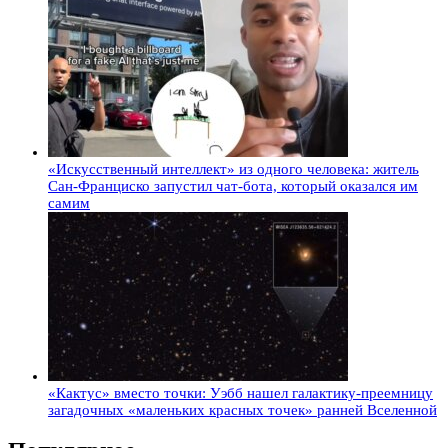
«Искусственный интеллект» из одного человека: житель
Сан-Франциско запустил чат-бота, который оказался им
самим
«Кактус» вместо точки: Уэбб нашел галактику-преемницу
загадочных «маленьких красных точек» ранней Вселенной