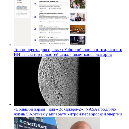
Три процента для правых: Yahoo обвинили в том, что его
ИИ-агрегатор новостей замалчивает консерваторов
«Большой взрыв» для «Вояджера-2»: NASA продлило
жизнь 50-летнему аппарату хитрой переброской энергии