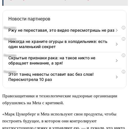
Новости партнеров
i
Ржу не переставая, это видео пересмотришь не раз
i
Никогда не храните огурцы в холодильнике: есть
один маленький секрет
i
Скрытые признаки рака: на такое никто не
обращает внимание, а зря!
i
Этот танец невесты оставит вас без слов!
Пересмотрела 10 раз
Правозащитники и технологические надзорные организации
обрушились на Meta с критикой.
«Марк Цукерберг и Meta используют свои продукты, чтобы
построить будущее, в котором они контролируют
круглосуточную слежку и управляют ею, — и думали, что никто