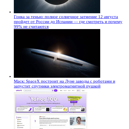
Гонка за тенью: полное солнечное затмение 12 августа
пройдет от России до Испании — где смотреть и почему
99% не считаются
Маск: SpaceX построит на Луне заводы с роботами и
запустит спутники электромагнитной пушкой