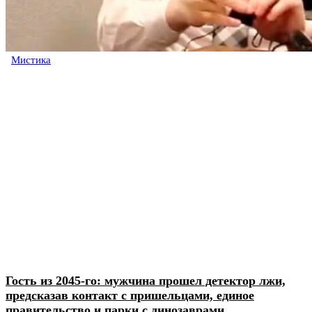
Мистика
Гость из 2045-го: мужчина прошел детектор лжи,
предсказав контакт с пришельцами, единое
правительство и парки с динозаврами