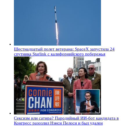
Шестнадцатый полет ветерана: SpaceX запустила 24
спутника Starlink с калифорнийского побережья
Сексизм или сатира? Пародийный ИИ-бот кандидата в
Конгресс разозлил Нэнси Пелоси и был удален