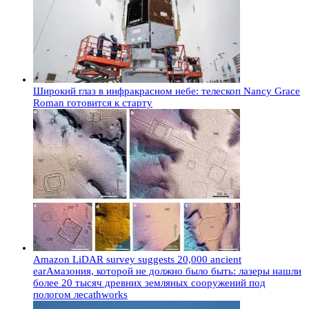
Широкий глаз в инфракрасном небе: телескоп Nancy Grace
Roman готовится к старту
Amazon LiDAR survey suggests 20,000 ancient
earАмазония, которой не должно было быть: лазеры нашли
более 20 тысяч древних земляных сооружений под
пологом лесаthworks