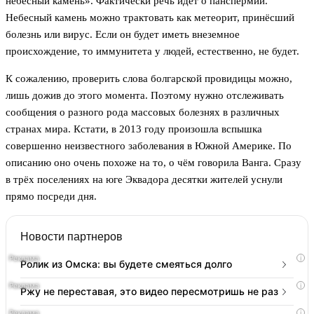
небесный камень». Фактически речь идёт о панспермии.
Небесный камень можно трактовать как метеорит, принёсший
болезнь или вирус. Если он будет иметь внеземное
происхождение, то иммунитета у людей, естественно, не будет.
К сожалению, проверить слова болгарской провидицы можно,
лишь дожив до этого момента. Поэтому нужно отслеживать
сообщения о разного рода массовых болезнях в различных
странах мира. Кстати, в 2013 году произошла вспышка
совершенно неизвестного заболевания в Южной Америке. По
описанию оно очень похоже на то, о чём говорила Ванга. Сразу
в трёх поселениях на юге Эквадора десятки жителей уснули
прямо посреди дня.
Новости партнеров
i
Ролик из Омска: вы будете смеяться долго
i
Ржу не переставая, это видео пересмотришь не раз
i