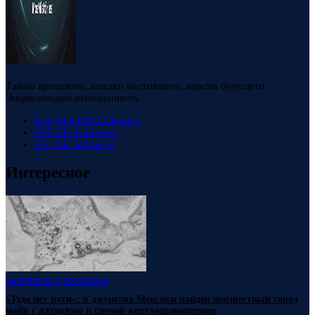
Тайны прошлого, загадки настоящего, версии будущего.
Энциклопедия непознанного.
Telegram
88k
Followers
RSS
23k
Followers
VK
23k
Followers
Интересное
Запретная археология
«Туда нет пути»: в джунглях Мексики найден неизвестный город
майя с алтарями и сценой жертвоприношения