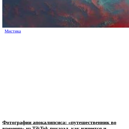
Мистика
Фотографии апокалипсиса: «путешественник во
времени» из TikTok показал, как начнется и