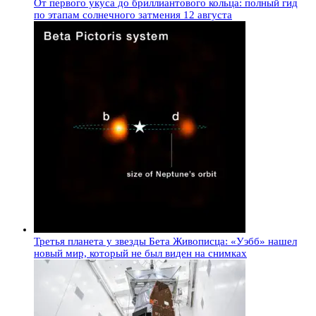
От первого укуса до бриллиантового кольца: полный гид
по этапам солнечного затмения 12 августа
Третья планета у звезды Бета Живописца: «Уэбб» нашел
новый мир, который не был виден на снимках