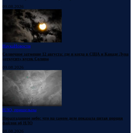
09.08.2026
Наука
Новости
Солнечное затмение 12 августа: где и когда в США и Канаде Луна
«откусит» кусок Солнца
09.08.2026
НЛО, пришельцы
Неразгаданное небо: что на самом деле показала пятая порция
файлов об НЛО
08.08.2026