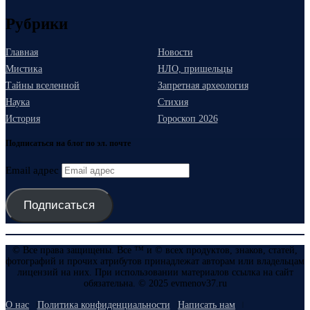
Рубрики
Главная
Новости
Мистика
НЛО, пришельцы
Тайны вселенной
Запретная археология
Наука
Стихия
История
Гороскоп 2026
Подписаться на блог по эл. почте
Email адрес
Подписаться
© Все права защищены. Все ™ и © всех продуктов, знаков, статей,
фотографий и прочих атрибутов принадлежат авторам или владельцам
лицензий на них. При использовании материалов ссылка на сайт
обязательна. © 2025 evmenov37.ru
О нас
Политика конфиденциальности
Написать нам