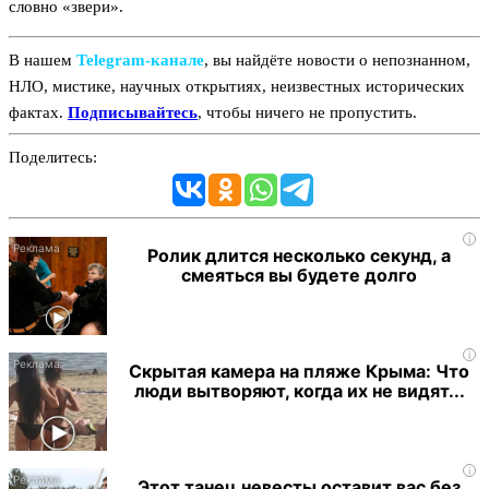
словно «звери».
В нашем
Telegram‑канале
, вы найдёте новости о непознанном,
НЛО, мистике, научных открытиях, неизвестных исторических
фактах.
Подписывайтесь
, чтобы ничего не пропустить.
Поделитесь:
i
Ролик длится несколько секунд, а
смеяться вы будете долго
i
Скрытая камера на пляже Крыма: Что
люди вытворяют, когда их не видят...
i
Этот танец невесты оставит вас без