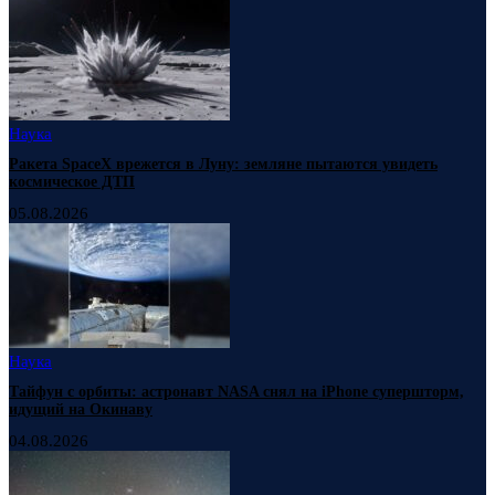
Наука
Ракета SpaceX врежется в Луну: земляне пытаются увидеть
космическое ДТП
05.08.2026
Наука
Тайфун с орбиты: астронавт NASA снял на iPhone супершторм,
идущий на Окинаву
04.08.2026