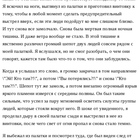
Я вскочил на ноги, выглянул из палатки и приготовил винтовку к
тому, чтобы в любой момент сделать предупредительный
выстрел вверх, если эти люди подойдут ко мне слишком близко.
И тут снова все замолчало. Снова была мертвая полная ночная
тишина. И даже ветра вообще не стало. В этой тишине я
явственно различил громкий шепот двух людей совсем рядом с
моей палаткой. Я вслушался, но не смог разобрать, о чем они
говорят, кажется там было что-то о том, что они заблудились.
Когда я услышал это слово, я громко закричал в том направление
\"Эй! Кто там?!\", а потом \"Вы потерялись?!\" и снова \"Кто
там?!\". Шепот тут же замолк, а потом внезапно огромный взрыв
яркого пламени извергся с середины поляны. Он был таким
сильным, что успел за пару мгновений осветить силуэты группы
людей, которые стояли вокруг него. В шоке от увиденного, я
проделал дыру в своей палатке сзади и выстрелил в нее из
винтовки, после чего свет от огня пропал и снова стало темно.
Я выбежал из палатки и посмотрел туда, где был виден след от