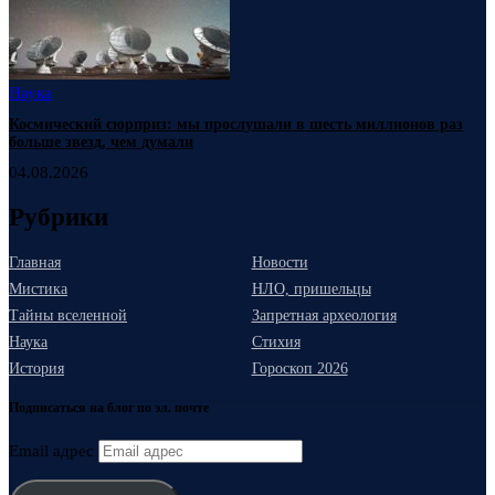
Наука
Космический сюрприз: мы прослушали в шесть миллионов раз
больше звезд, чем думали
04.08.2026
Рубрики
Главная
Новости
Мистика
НЛО, пришельцы
Тайны вселенной
Запретная археология
Наука
Стихия
История
Гороскоп 2026
Подписаться на блог по эл. почте
Email адрес