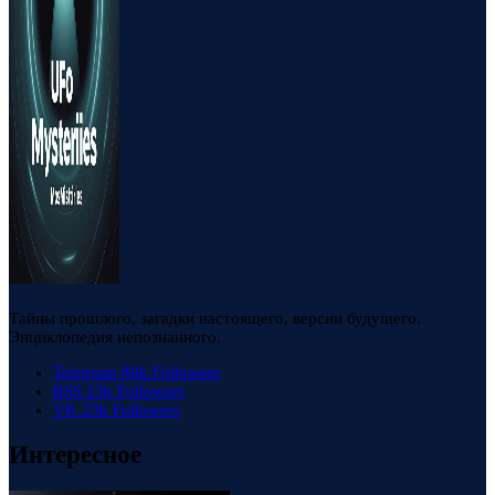
Тайны прошлого, загадки настоящего, версии будущего.
Энциклопедия непознанного.
Telegram
88k
Followers
RSS
23k
Followers
VK
23k
Followers
Интересное