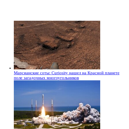
Марсианские соты: Curiosity нашел на Красной планете
поле загадочных многоугольников