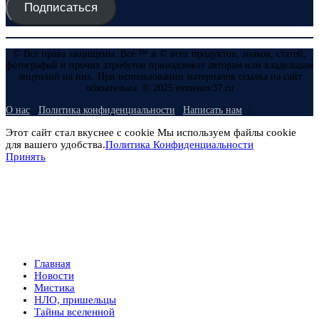
Подписаться
© Все права защищены. Все ™ и © всех продуктов, знаков, статей,
фотографий и прочих атрибутов принадлежат авторам или владельцам
лицензий на них. При использовании материалов ссылка на сайт
обязательна. © 2025 evmenov37.ru
О нас
Политика конфиденциальности
Написать нам
Этот сайт стал вкуснее с cookie Мы используем файлы cookie
для вашего удобства.
Политика Конфиденциальности
Принять
Главная
Новости
Мистика
НЛО, пришельцы
Тайны вселенной