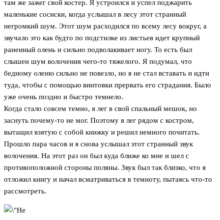
там же зажег свой костер. Я устроился и успел поджарить
маленькие сосиски, когда услышал в лесу этот странный
негромкий шум. Этот шум расходился по всему лесу вокруг, а
звучало это как будто по подстилке из листьев идет крупный
раненный олень и сильно подволакивает ногу. То есть был
слышен шум волочения чего-то тяжелого. Я подумал, что
бедному оленю сильно не повезло, но я не стал вставать и идти
туда, чтобы с помощью винтовки прервать его страдания. Было
уже очень поздно и быстро темнело.
Когда стало совсем темно, я лег в свой спальный мешок, но
заснуть почему-то не мог. Поэтому я лег рядом с костром,
вытащил взятую с собой книжку и решил немного почитать.
Прошло пара часов и я снова услышал этот странный звук
волочения. На этот раз он был куда ближе ко мне и шел с
противоположной стороны поляны. Звук был так близко, что я
отложил книгу и начал всматриваться в темноту, пытаясь что-то
рассмотреть.