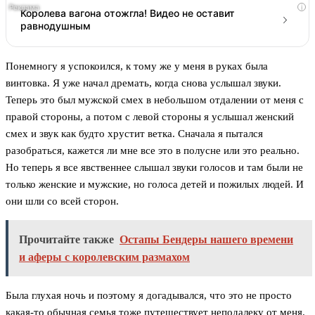
i
Королева вагона отожгла! Видео не оставит
равнодушным
Понемногу я успокоился, к тому же у меня в руках была
винтовка. Я уже начал дремать, когда снова услышал звуки.
Теперь это был мужской смех в небольшом отдалении от меня с
правой стороны, а потом с левой стороны я услышал женский
смех и звук как будто хрустит ветка. Сначала я пытался
разобраться, кажется ли мне все это в полусне или это реально.
Но теперь я все явственнее слышал звуки голосов и там были не
только женские и мужские, но голоса детей и пожилых людей. И
они шли со всей сторон.
Прочитайте также
Остапы Бендеры нашего времени
и аферы с королевским размахом
Была глухая ночь и поэтому я догадывался, что это не просто
какая-то обычная семья тоже путешествует неподалеку от меня.