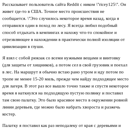
Рассказывает пользователь сайта Reddit с ником \"ricey125\". Он
живет где-то в США. Точное место происшествия не
сообщается. \"Это случилось некоторое время назад, когда я
отправился один в поход по лесу. Я всегда любил подобный
способ отдыхать в кемпингах и нахожу что-то спокойное и
отрезвляющее в нахождении в практически полной изоляции от
цивилизации в глуши.
Я взял с собой рюкзак со всеми нужными вещами и винтовку
(для защиты от хищников), а потом сел в свой грузовик и поехал
в лес. На маршрут я обычно встаю рано утром и иду потом по
тропе не менее 15-20 миль, прежде чем найду подходящее место
для лагеря. В этот раз все вышло точно также и спустя некоторое
время я наткнулся на подходящую пустую полянку и поставил
там свою палатку. Это было красивое место в окружении ровной
линии деревьев, где можно было набрать хвороста и разжечь
костер.
Палатку я поставил как раз неподалеку от края с деревьями и