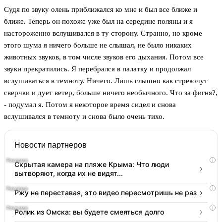
Судя по звуку олень приближался ко мне и был все ближе и
ближе. Теперь он похоже уже был на середине поляны и я
настороженно вслушивался в ту сторону. Странно, но кроме
этого шума я ничего больше не слышал, не было никаких
животных звуков, в том числе звуков его дыхания. Потом все
звуки прекратились. Я перебрался в палатку и продолжал
вслушиваться в темноту. Ничего. Лишь слышно как стрекочут
сверчки и дует ветер, больше ничего необычного. Что за фигня?,
- подумал я. Потом я некоторое время сидел и снова
вслушивался в темноту и снова было очень тихо.
Новости партнеров
i
Скрытая камера на пляже Крыма: Что люди
вытворяют, когда их не видят...
i
Ржу не переставая, это видео пересмотришь не раз
i
Ролик из Омска: вы будете смеяться долго