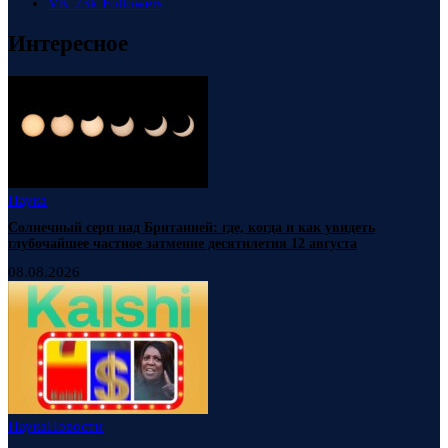
VK
23k
Followers
Интересное
Наука
Солнечный серп над Британией: где, когда и как увидеть
глубочайшее частное затмение десятилетия 12 августа
08.08.2026
Наука
Новости