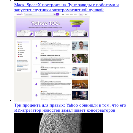
Маск: SpaceX построит на Луне заводы с роботами и
запустит спутники электромагнитной пушкой
Три процента для правых: Yahoo обвинили в том, что его
ИИ-агрегатор новостей замалчивает консерваторов