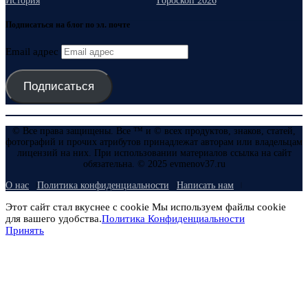
История
Гороскоп 2026
Подписаться на блог по эл. почте
Email адрес
Подписаться
© Все права защищены. Все ™ и © всех продуктов, знаков, статей,
фотографий и прочих атрибутов принадлежат авторам или владельцам
лицензий на них. При использовании материалов ссылка на сайт
обязательна. © 2025 evmenov37.ru
О нас
Политика конфиденциальности
Написать нам
Этот сайт стал вкуснее с cookie Мы используем файлы cookie
для вашего удобства.
Политика Конфиденциальности
Принять