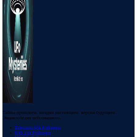
Тайны прошлого, загадки настоящего, версии будущего.
Энциклопедия непознанного.
Telegram
88k
Followers
RSS
23k
Followers