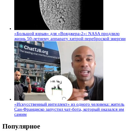
«Большой взрыв» для «Вояджера-2»: NASA продлило
жизнь 50-летнему аппарату хитрой переброской энергии
«Искусственный интеллект» из одного человека: житель
Сан-Франциско запустил чат-бота, который оказался им
самим
Популярное