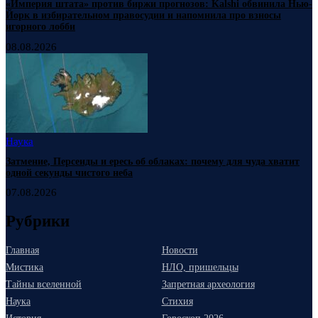
«Империя штата» против биржи прогнозов: Kalshi обвинила Нью-
Йорк в избирательном правосудии и напомнила про взносы
игорного лобби
08.08.2026
Наука
Затмение, Персеиды и ересь об облаках: почему для чуда хватит
одной секунды чистого неба
07.08.2026
Рубрики
Главная
Новости
Мистика
НЛО, пришельцы
Тайны вселенной
Запретная археология
Наука
Стихия