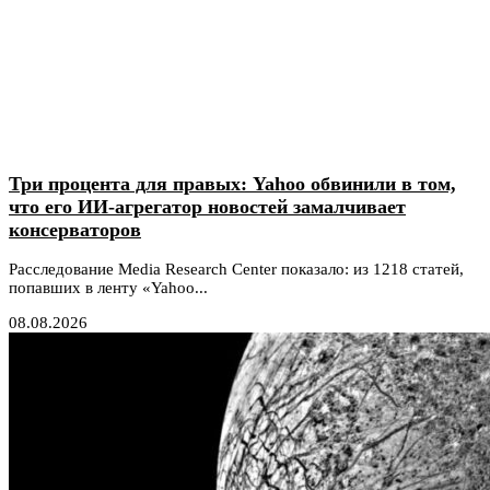
Три процента для правых: Yahoo обвинили в том,
что его ИИ-агрегатор новостей замалчивает
консерваторов
Расследование Media Research Center показало: из 1218 статей,
попавших в ленту «Yahoo...
08.08.2026