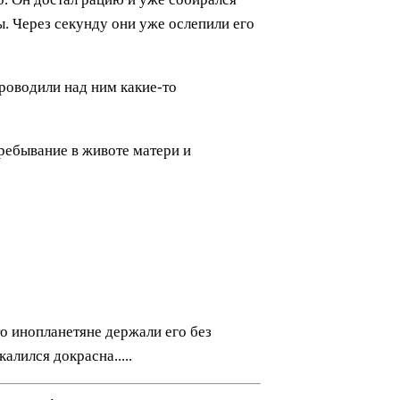
ы. Через секунду они уже ослепили его
роводили над ним какие-то
пребывание в животе матери и
то инопланетяне держали его без
алился докрасна.....