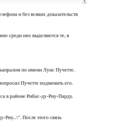
лефона и без всяких доказательств
нно среди них выделяются те, в
 капралом по имени Луис Пучетте.
 попросил Пучетте подменить его.
еса в районе Рибас-ду-Риу-Парду.
Риу...\". После этого связь