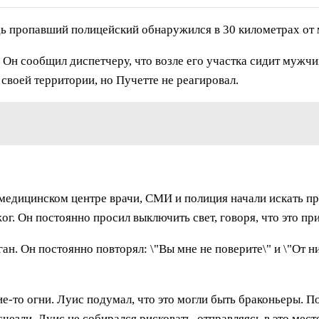
едь пропавший полицейский обнаружился в 30 километрах от м
Он сообщил диспетчеру, что возле его участка сидит мужчин
своей территории, но Пучетте не реагировал.
 медицинском центре врачи, СМИ и полиция начали искать п
г. Он постоянно просил выключить свет, говоря, что это пр
н. Он постоянно повторял: \"Вы мне не поверите\" и \"От них
ие-то огни. Луис подумал, что это могли быть браконьеры. П
счезли. Луис не собирался рисковать, отправляясь в это мес