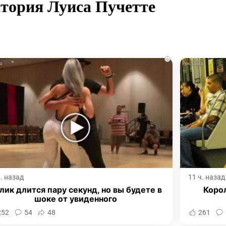
тория Луиса Пучетте
i
ч. назад
11 ч. назад
лик длится пару секунд, но вы будете в
Корол
шоке от увиденного
252
54
48
261