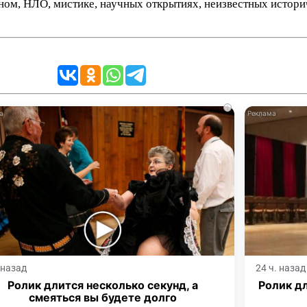
нном, НЛО, мистике, научных открытиях, неизвестных истор
i
. назад
24 ч. назад
Ролик длится несколько секунд, а
Ролик дл
смеяться вы будете долго