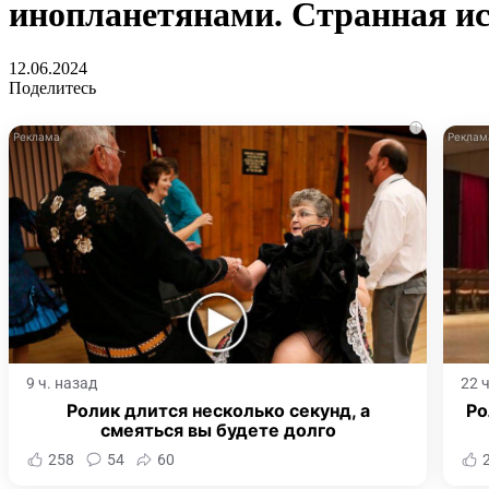
инопланетянами. Странная ис
12.06.2024
Поделитесь
i
9 ч. назад
22 
Ролик длится несколько секунд, а
Ро
смеяться вы будете долго
258
54
60