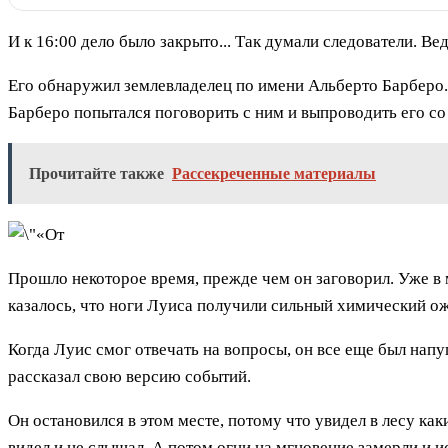
И к 16:00 дело было закрыто... Так думали следователи. В
Его обнаружил землевладелец по имени Альберто Барберо. 
Барберо попытался поговорить с ним и выпроводить его со 
Прочитайте также
Рассекреченные материалы
Прошло некоторое время, прежде чем он заговорил. Уже в
казалось, что ноги Луиса получили сильный химический ожо
Когда Луис смог отвечать на вопросы, он все еще был напуга
рассказал свою версию событий.
Он остановился в этом месте, потому что увидел в лесу как
видел и не слышал. А потом огни на мгновение замерли и и