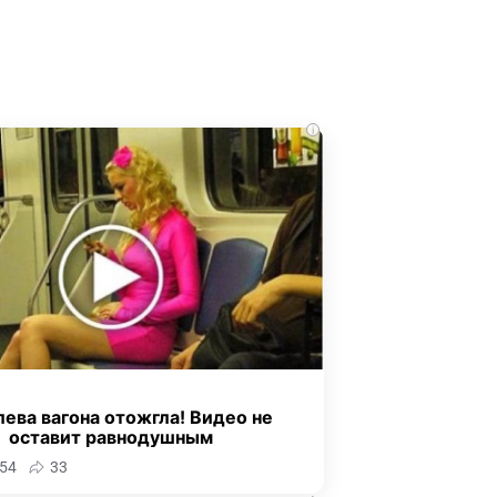
i
ева вагона отожгла! Видео не
оставит равнодушным
54
33