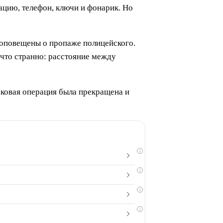
ацию, телефон, ключи и фонарик. Но
 оповещены о пропаже полицейского.
 что странно: расстояние между
исковая операция была прекращена и
i
i
i
i