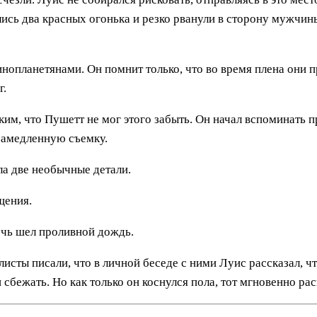
лись два красных огонька и резко рванули в сторону мужчин
нопланетянами. Он помнит только, что во время плена они п
г.
ким, что Пушетт не мог этого забыть. Он начал вспоминать 
замедленную съемку.
ла две необычные детали.
щения.
ночь шел проливной дождь.
исты писали, что в личной беседе с ними Луис рассказал, ч
сбежать. Но как только он коснулся пола, тот мгновенно раск