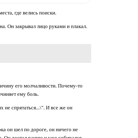
еста, где велись поиски.
а. Он закрывал лицо руками и плакал.
ричину его молчаливости. Почему-то
ичиняет ему боль.
 не спрятаться...\". И все же он
ока он шел по дороге, он ничего не
то. Он достал рацию и уже собирался