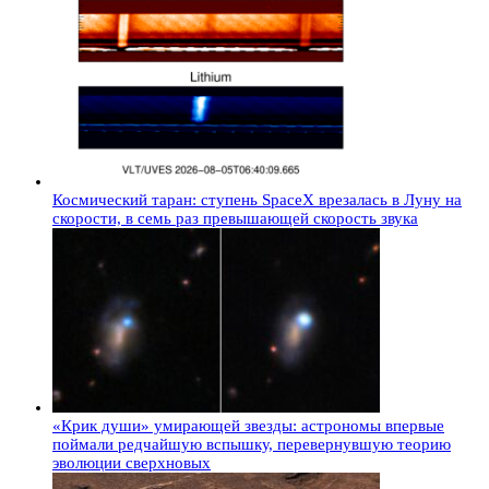
Космический таран: ступень SpaceX врезалась в Луну на
скорости, в семь раз превышающей скорость звука
«Крик души» умирающей звезды: астрономы впервые
поймали редчайшую вспышку, перевернувшую теорию
эволюции сверхновых