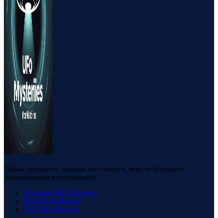
Тайны прошлого, загадки настоящего, версии будущего.
Энциклопедия непознанного.
Telegram
88k
Followers
RSS
23k
Followers
VK
23k
Followers