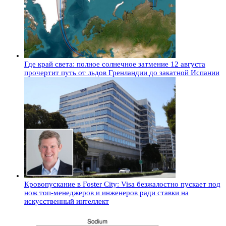
Где край света: полное солнечное затмение 12 августа
прочертит путь от льдов Гренландии до закатной Испании
Кровопускание в Foster City: Visa безжалостно пускает под
нож топ-менеджеров и инженеров ради ставки на
искусственный интеллект