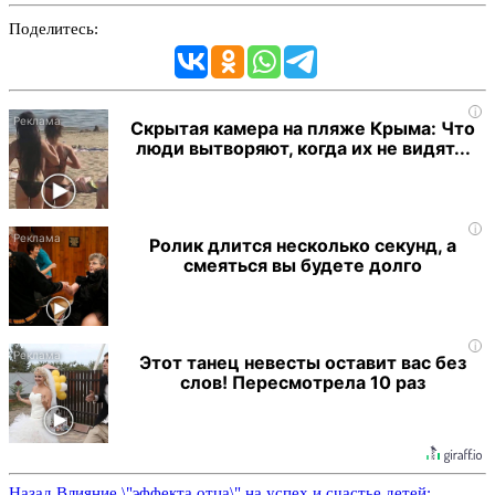
Поделитесь:
i
Скрытая камера на пляже Крыма: Что
люди вытворяют, когда их не видят...
i
Ролик длится несколько секунд, а
смеяться вы будете долго
i
Этот танец невесты оставит вас без
слов! Пересмотрела 10 раз
Назад
Влияние \"эффекта отца\" на успех и счастье детей: