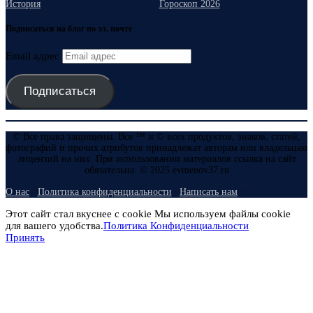
История
Гороскоп 2026
Подписаться на блог по эл. почте
Email адрес
Подписаться
© Все права защищены. Все ™ и © всех продуктов, знаков, статей,
фотографий и прочих атрибутов принадлежат авторам или владельцам
лицензий на них. При использовании материалов ссылка на сайт
обязательна. © 2025 evmenov37.ru
О нас
Политика конфиденциальности
Написать нам
Этот сайт стал вкуснее с cookie Мы используем файлы cookie
для вашего удобства.
Политика Конфиденциальности
Принять