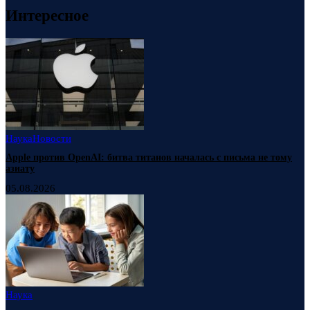
Интересное
Наука
Новости
Apple против OpenAI: битва титанов началась с письма не тому
азиату
05.08.2026
Наука