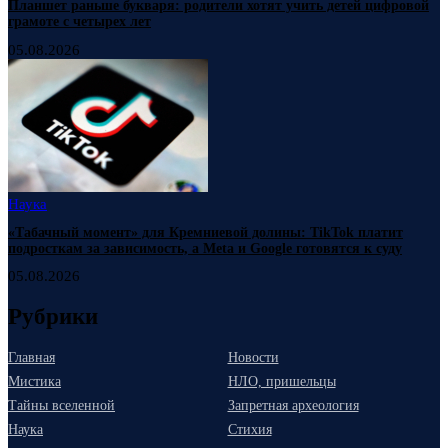
Планшет раньше букваря: родители хотят учить детей цифровой
грамоте с четырех лет
05.08.2026
Наука
«Табачный момент» для Кремниевой долины: TikTok платит
подросткам за зависимость, а Meta и Google готовятся к суду
05.08.2026
Рубрики
Главная
Новости
Мистика
НЛО, пришельцы
Тайны вселенной
Запретная археология
Наука
Стихия