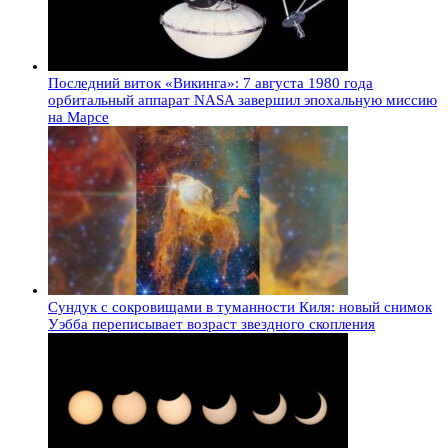
Последний виток «Викинга»: 7 августа 1980 года
орбитальный аппарат NASA завершил эпохальную миссию
на Марсе
Сундук с сокровищами в туманности Киля: новый снимок
Уэбба переписывает возраст звездного скопления