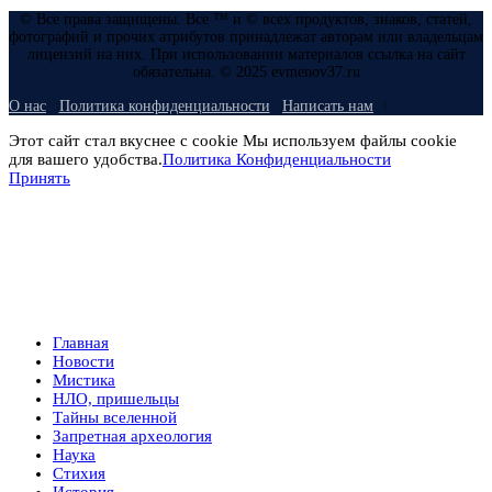
© Все права защищены. Все ™ и © всех продуктов, знаков, статей,
фотографий и прочих атрибутов принадлежат авторам или владельцам
лицензий на них. При использовании материалов ссылка на сайт
обязательна. © 2025 evmenov37.ru
О нас
Политика конфиденциальности
Написать нам
Этот сайт стал вкуснее с cookie Мы используем файлы cookie
для вашего удобства.
Политика Конфиденциальности
Принять
Главная
Новости
Мистика
НЛО, пришельцы
Тайны вселенной
Запретная археология
Наука
Стихия
История