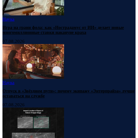
Наука
Игра на грани фола: как «Нострадамус от ИИ» делает новые
многомиллионные ставки накануне краха
07.08.2026
Наука
Отпуск в «Звёздном пути»: почему экипажу «Энтерпрайза» лучше
оставаться на службе
07.08.2026