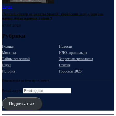
Наука
Лунный кратер от ракеты SpaceX: корейский зонд «Данури»
нашел место падения Falcon 9
07.08.2026
Рубрики
Главная
Новости
Мистика
НЛО, пришельцы
Тайны вселенной
Запретная археология
Наука
Стихия
История
Гороскоп 2026
Подписаться на блог по эл. почте
Email адрес
Подписаться