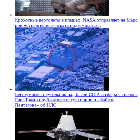
Крохотные вертолеты в плащах: NASA отправляет на Марс
рой «супергероев» искать подземный лед
Бесшумный треугольник над базой США и сфера с телом в
Рио: Трамп опубликовал пятую порцию «файлов
Пентагона» об НЛО