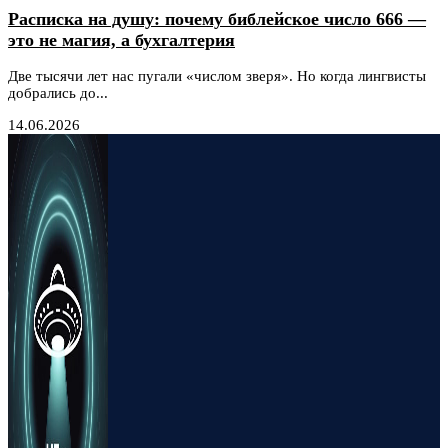
Расписка на душу: почему библейское число 666 —
это не магия, а бухгалтерия
Две тысячи лет нас пугали «числом зверя». Но когда лингвисты
добрались до...
14.06.2026