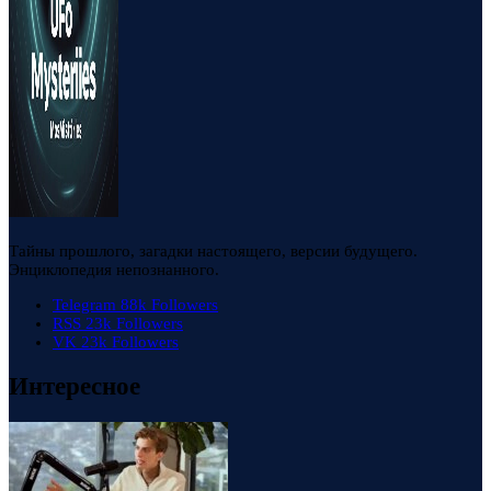
Тайны прошлого, загадки настоящего, версии будущего.
Энциклопедия непознанного.
Telegram
88k
Followers
RSS
23k
Followers
VK
23k
Followers
Интересное