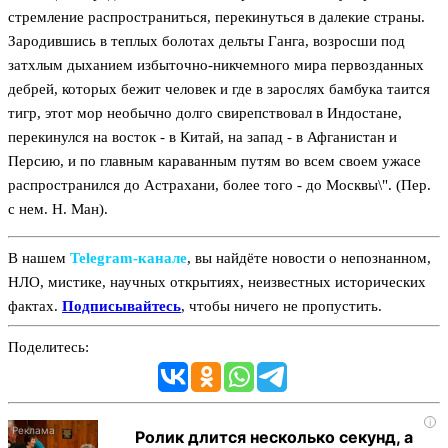
стремление распространиться, перекинуться в далекие страны.
Зародившись в теплых болотах дельты Ганга, возросши под
затхлым дыханием избыточно-никчемного мира первозданных
дебрей, которых бежит человек и где в зарослях бамбука таится
тигр, этот мор необычно долго свирепствовал в Индостане,
перекинулся на восток - в Китай, на запад - в Афганистан и
Персию, и по главным караванным путям во всем своем ужасе
распространился до Астрахани, более того - до Москвы\". (Пер.
с нем. Н. Ман).
В нашем
Telegram‑канале
, вы найдёте новости о непознанном,
НЛО, мистике, научных открытиях, неизвестных исторических
фактах.
Подписывайтесь
, чтобы ничего не пропустить.
Поделитесь:
i
Ролик длится несколько секунд, а