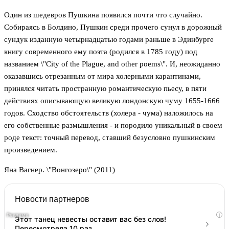
Один из шедевров Пушкина появился почти что случайно.
Собираясь в Болдино, Пушкин среди прочего сунул в дорожный
сундук изданную четырнадцатью годами раньше в Эдинбурге
книгу современного ему поэта (родился в 1785 году) под
названием \"City of the Plague, and other poems\". И, неожиданно
оказавшись отрезанным от мира холерными карантинами,
принялся читать пространную романтическую пьесу, в пяти
действиях описывающую великую лондонскую чуму 1655-1666
годов. Сходство обстоятельств (холера - чума) наложилось на
его собственные размышления - и породило уникальный в своем
роде текст: точный перевод, ставший безусловно пушкинским
произведением.
Яна Вагнер. \"Вонгозеро\" (2011)
Новости партнеров
i
Этот танец невесты оставит вас без слов!
Пересмотрела 10 раз