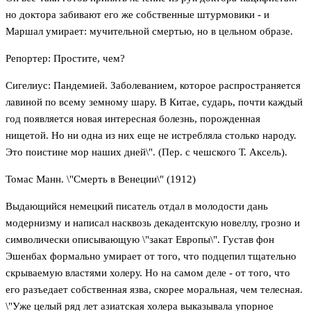
но доктора забивают его же собственные штурмовики - и
Маршал умирает: мучительной смертью, но в цельном образе.
Репортер: Простите, чем?
Сигелиус: Пандемией. Заболеванием, которое распространяется
лавиной по всему земному шару. В Китае, сударь, почти каждый
год появляется новая интересная болезнь, порожденная
нищетой. Но ни одна из них еще не истребляла столько народу.
Это поистине мор наших дней\". (Пер. с чешского Т. Аксель).
Томас Манн. \"Смерть в Венеции\" (1912)
Выдающийся немецкий писатель отдал в молодости дань
модернизму и написал насквозь декадентскую новеллу, грозно и
символически описывающую \"закат Европы\". Густав фон
Эшенбах формально умирает от того, что подцепил тщательно
скрываемую властями холеру. Но на самом деле - от того, что
его разъедает собственная язва, скорее моральная, чем телесная.
\"Уже целый ряд лет азиатская холера выказывала упорное