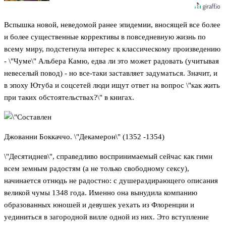
Вспышка новой, неведомой ранее эпидемии, вносящей все более
и более существенные коррективы в повседневную жизнь по
всему миру, подстегнула интерес к классическому произведению
- \"Чуме\" Альбера Камю, едва ли это может радовать (учитывая
невеселый повод) - но все-таки заставляет задуматься. Значит, и
в эпоху Ютуба и соцсетей люди ищут ответ на вопрос \"как жить
при таких обстоятельствах?\" в книгах.
Джованни Боккаччо. \"Декамерон\" (1352 -1354)
\"Десятиднев\", справедливо воспринимаемый сейчас как гимн
всем земным радостям (а не только свободному сексу),
начинается отнюдь не радостно: с душераздирающего описания
великой чумы 1348 года. Именно она вынудила компанию
образованных юношей и девушек уехать из Флоренции и
уединиться в загородной вилле одной из них. Это вступление