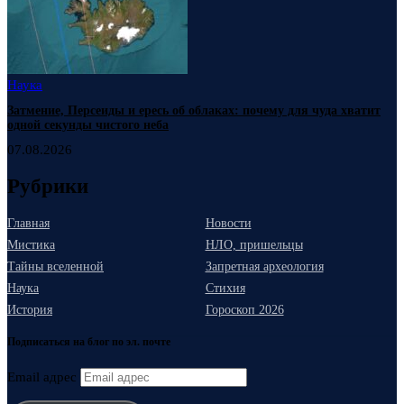
Наука
Затмение, Персеиды и ересь об облаках: почему для чуда хватит
одной секунды чистого неба
07.08.2026
Рубрики
Главная
Новости
Мистика
НЛО, пришельцы
Тайны вселенной
Запретная археология
Наука
Стихия
История
Гороскоп 2026
Подписаться на блог по эл. почте
Email адрес