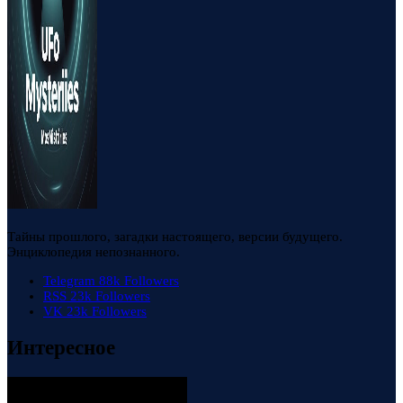
Тайны прошлого, загадки настоящего, версии будущего.
Энциклопедия непознанного.
Telegram
88k
Followers
RSS
23k
Followers
VK
23k
Followers
Интересное