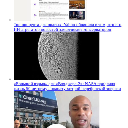
Три процента для правых: Yahoo обвинили в том, что его
ИИ-агрегатор новостей замалчивает консерваторов
«Большой взрыв» для «Вояджера-2»: NASA продлило
жизнь 50-летнему аппарату хитрой переброской энергии