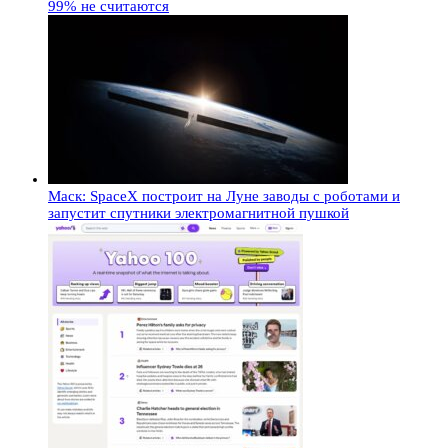
99% не считаются
Маск: SpaceX построит на Луне заводы с роботами и
запустит спутники электромагнитной пушкой