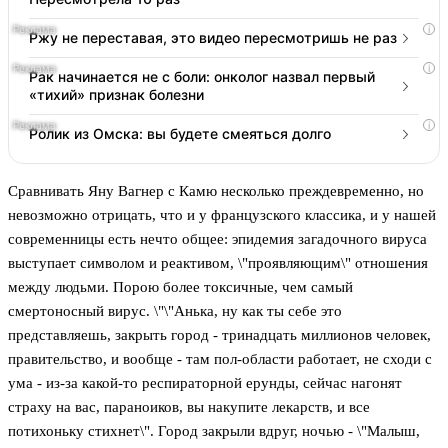
i
Ржу не переставая, это видео пересмотришь не раз
i
Рак начинается не с боли: онколог назвал первый
«тихий» признак болезни
i
Ролик из Омска: вы будете смеяться долго
Сравнивать Яну Вагнер с Камю несколько преждевременно, но
невозможно отрицать, что и у французского классика, и у нашей
современницы есть нечто общее: эпидемия загадочного вируса
выступает символом и реактивом, \"проявляющим\" отношения
между людьми. Порою более токсичные, чем самый
смертоносный вирус. \"\"Анька, ну как ты себе это
представляешь, закрыть город - тринадцать миллионов человек,
правительство, и вообще - там пол-области работает, не сходи с
ума - из-за какой-то респираторной ерунды, сейчас нагонят
страху на вас, параноиков, вы накупите лекарств, и все
потихоньку стихнет\". Город закрыли вдруг, ночью - \"Малыш,