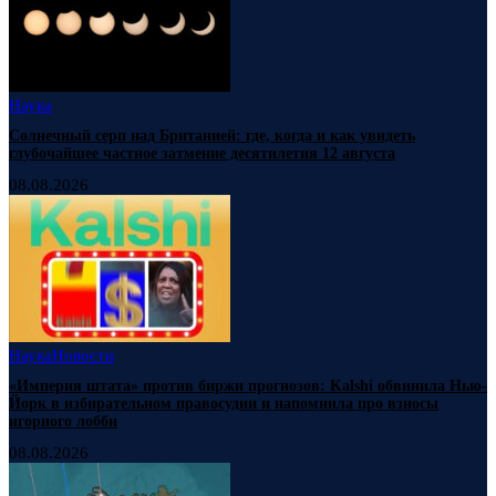
Наука
Солнечный серп над Британией: где, когда и как увидеть
глубочайшее частное затмение десятилетия 12 августа
08.08.2026
Наука
Новости
«Империя штата» против биржи прогнозов: Kalshi обвинила Нью-
Йорк в избирательном правосудии и напомнила про взносы
игорного лобби
08.08.2026