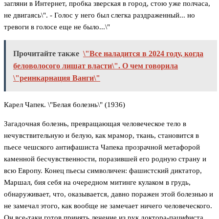
загляни в Интернет, пробка зверская в город, стою уже полчаса,
не двигаясь\". - Голос у него был слегка раздраженный... но
тревоги в голосе еще не было...\"
Прочитайте также
\"Все наладится в 2024 году, когда
беловолосого лишат власти\". О чем говорила
\"реинкарнация Ванги\"
Карел Чапек. \"Белая болезнь\" (1936)
Загадочная болезнь, превращающая человеческое тело в
нечувствительную и белую, как мрамор, ткань, становится в
пьесе чешского антифашиста Чапека прозрачной метафорой
каменной бесчувственности, поразившей его родную страну и
всю Европу. Конец пьесы символичен: фашистский диктатор,
Маршал, бия себя на очередном митинге кулаком в грудь,
обнаруживает, что, оказывается, давно поражен этой болезнью и
не замечал этого, как вообще не замечает ничего человеческого.
Он все-таки готов принять лечение из рук доктора-пацифиста...