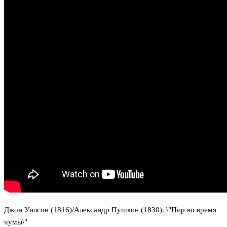
Джон Уилсон (1816)/Александр Пушкин (1830). \"Пир во время
чумы\"