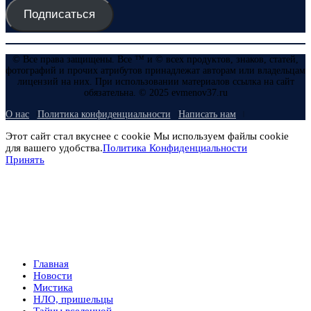
Подписаться
© Все права защищены. Все ™ и © всех продуктов, знаков, статей,
фотографий и прочих атрибутов принадлежат авторам или владельцам
лицензий на них. При использовании материалов ссылка на сайт
обязательна. © 2025 evmenov37.ru
О нас
Политика конфиденциальности
Написать нам
Этот сайт стал вкуснее с cookie Мы используем файлы cookie
для вашего удобства.
Политика Конфиденциальности
Принять
Главная
Новости
Мистика
НЛО, пришельцы
Тайны вселенной