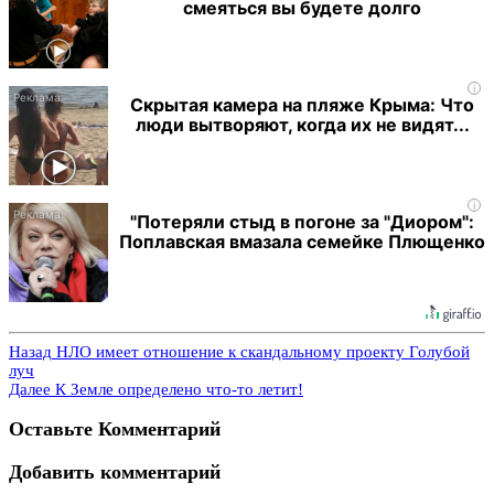
смеяться вы будете долго
i
Скрытая камера на пляже Крыма: Что
люди вытворяют, когда их не видят...
i
"Потеряли стыд в погоне за "Диором":
Поплавская вмазала семейке Плющенко
Назад
НЛО имеет отношение к скандальному проекту Голубой
луч
Далее
К Земле определено что-то летит!
Оставьте Комментарий
Добавить комментарий