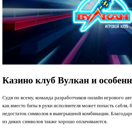
Казино клуб Вулкан и особенн
Судя по всему, команда разработчиков онлайн игрового ав
как вместо биты в руки исполнителя может попасть сабля, 
недостаток символов в выигрышной комбинации. Благодаря
из диких символов также хорошо оплачиваются.