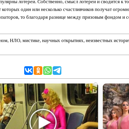
улярны лотереи. Собственно, смысл лотереи и сводится к то
т которых один или несколько счастливчиков получат огромн
низаторов, то благодаря разнице между призовым фондом и 
нном, НЛО, мистике, научных открытиях, неизвестных истор
i