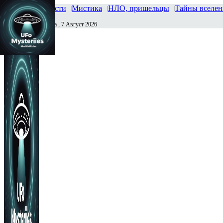
Главная
Новости
Мистика
НЛО, пришельцы
Тайны вселе
Пятница , 7 Август 2026
Сегодня