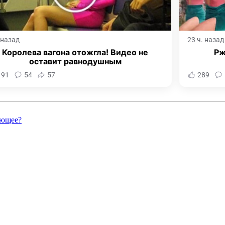
. назад
23 ч. назад
Королева вагона отожгла! Видео не
Рж
оставит равнодушным
191
54
57
289
ующее?