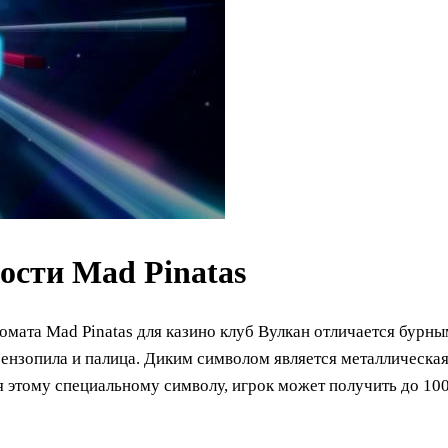
ости Mad Pinatas
томата Mad Pinatas для казино клуб Вулкан отличается бурн
бензопила и палица. Диким символом является металлическая
 этому специальному символу, игрок может получить до 10