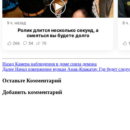
9 ч. назад
8 ч
Ролик длится несколько секунд, а
смеяться вы будете долго
266
54
70
Назад
Камера наблюдения в доме сняла демона
Далее
Начал извержение вулкан Анак-Кракатау. Где будет след
Оставьте Комментарий
Добавить комментарий