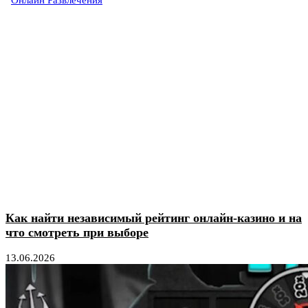
Как найти независимый рейтинг онлайн-казино и на
что смотреть при выборе
13.06.2026