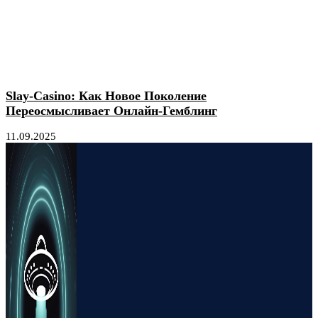
Slay-Casino: Как Новое Поколение
Переосмысливает Онлайн-Гемблинг
11.09.2025