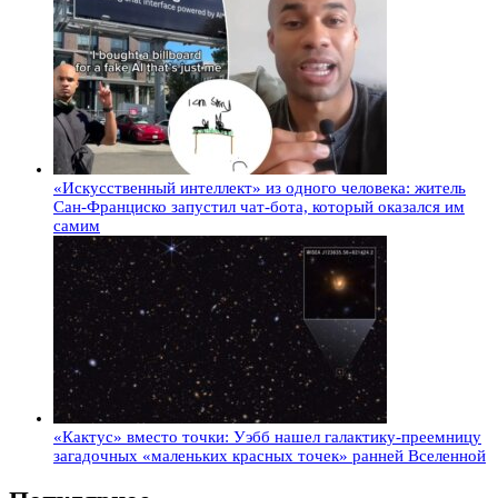
«Искусственный интеллект» из одного человека: житель
Сан-Франциско запустил чат-бота, который оказался им
самим
«Кактус» вместо точки: Уэбб нашел галактику-преемницу
загадочных «маленьких красных точек» ранней Вселенной