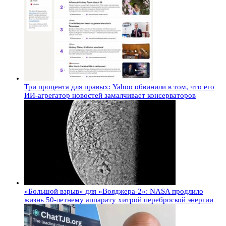
Три процента для правых: Yahoo обвинили в том, что его
ИИ-агрегатор новостей замалчивает консерваторов
«Большой взрыв» для «Вояджера-2»: NASA продлило
жизнь 50-летнему аппарату хитрой переброской энергии