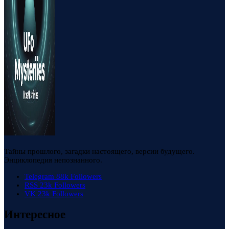
Тайны прошлого, загадки настоящего, версии будущего.
Энциклопедия непознанного.
Telegram
88k
Followers
RSS
23k
Followers
VK
23k
Followers
Интересное