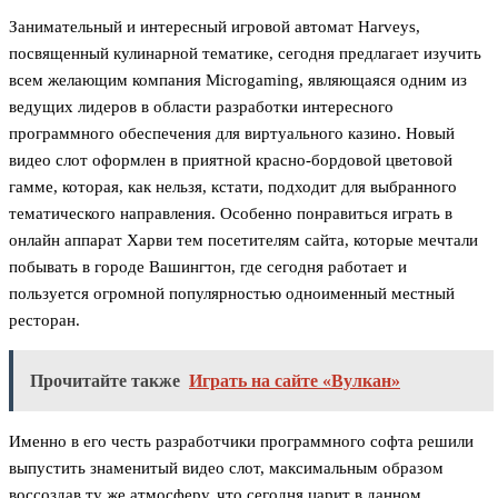
Занимательный и интересный игровой автомат Harveys,
посвященный кулинарной тематике, сегодня предлагает изучить
всем желающим компания Microgaming, являющаяся одним из
ведущих лидеров в области разработки интересного
программного обеспечения для виртуального казино. Новый
видео слот оформлен в приятной красно-бордовой цветовой
гамме, которая, как нельзя, кстати, подходит для выбранного
тематического направления. Особенно понравиться играть в
онлайн аппарат Харви тем посетителям сайта, которые мечтали
побывать в городе Вашингтон, где сегодня работает и
пользуется огромной популярностью одноименный местный
ресторан.
Прочитайте также
Играть на сайте «Вулкан»
Именно в его честь разработчики программного софта решили
выпустить знаменитый видео слот, максимальным образом
воссоздав ту же атмосферу, что сегодня царит в данном