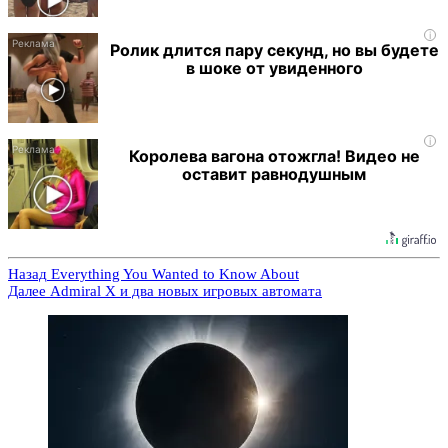
i
Ролик длится пару секунд, но вы будете
в шоке от увиденного
i
Королева вагона отожгла! Видео не
оставит равнодушным
Назад
Everything You Wanted to Know About
Далее
Admiral X и два новых игровых автомата