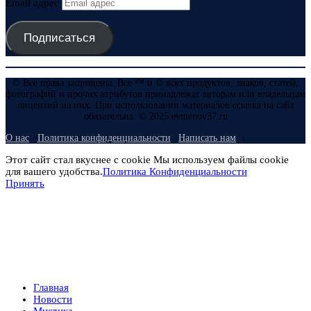
Email адрес
Подписаться
© Все права защищены. Все ™ и © всех продуктов, знаков, статей,
фотографий и прочих атрибутов принадлежат авторам или владельцам
лицензий на них. При использовании материалов ссылка на сайт
обязательна. © 2025 evmenov37.ru
О нас
Политика конфиденциальности
Написать нам
Этот сайт стал вкуснее с cookie Мы используем файлы cookie
для вашего удобства.
Политика Конфиденциальности
Принять
Главная
Новости
Мистика