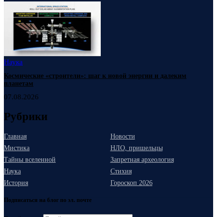
Наука
Космические «строители»: шаг к новой энергии и далеким
планетам
07.08.2026
Рубрики
Главная
Новости
Мистика
НЛО, пришельцы
Тайны вселенной
Запретная археология
Наука
Стихия
История
Гороскоп 2026
Подписаться на блог по эл. почте