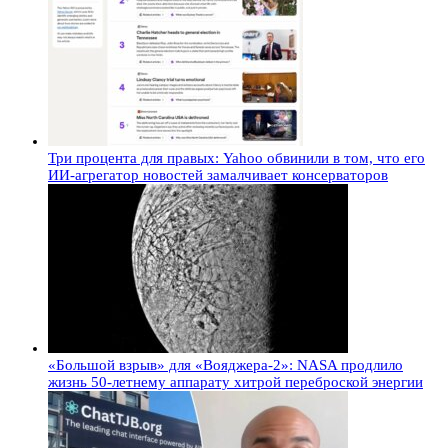
Три процента для правых: Yahoo обвинили в том, что его
ИИ-агрегатор новостей замалчивает консерваторов
«Большой взрыв» для «Вояджера-2»: NASA продлило
жизнь 50-летнему аппарату хитрой переброской энергии