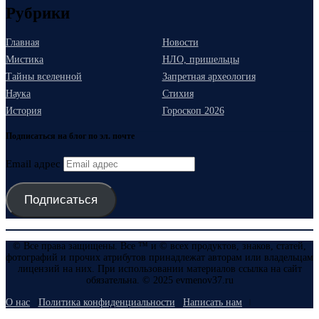
Рубрики
Главная
Новости
Мистика
НЛО, пришельцы
Тайны вселенной
Запретная археология
Наука
Стихия
История
Гороскоп 2026
Подписаться на блог по эл. почте
Email адрес
Подписаться
© Все права защищены. Все ™ и © всех продуктов, знаков, статей,
фотографий и прочих атрибутов принадлежат авторам или владельцам
лицензий на них. При использовании материалов ссылка на сайт
обязательна. © 2025 evmenov37.ru
О нас
Политика конфиденциальности
Написать нам