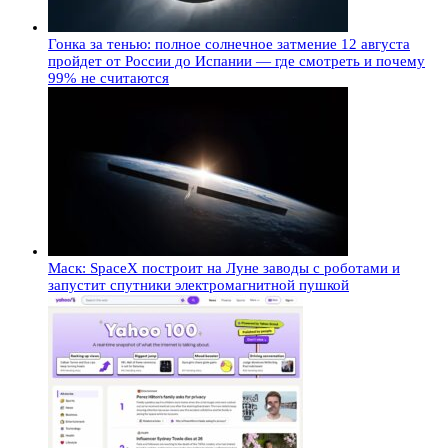
Гонка за тенью: полное солнечное затмение 12 августа
пройдет от России до Испании — где смотреть и почему
99% не считаются
Маск: SpaceX построит на Луне заводы с роботами и
запустит спутники электромагнитной пушкой