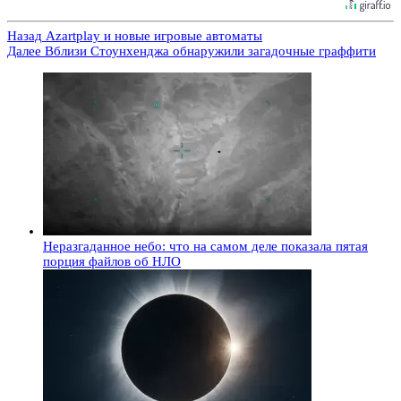
Назад
Azartplay и новые игровые автоматы
Далее
Вблизи Стоунхенджа обнаружили загадочные граффити
Неразгаданное небо: что на самом деле показала пятая
порция файлов об НЛО