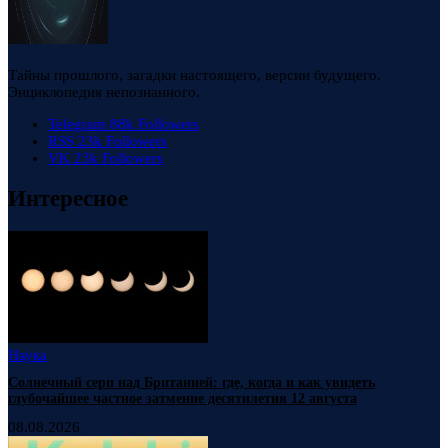
Тайны прошлого, загадки настоящего, версии будущего.
Энциклопедия непознанного.
Telegram
88k
Followers
RSS
23k
Followers
VK
23k
Followers
Интересное
Наука
Солнечный серп над Британией: где, когда и как увидеть
глубочайшее частное затмение десятилетия 12 августа
08.08.2026