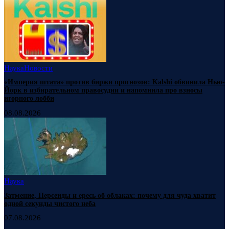
Наука
Новости
«Империя штата» против биржи прогнозов: Kalshi обвинила Нью-
Йорк в избирательном правосудии и напомнила про взносы
игорного лобби
08.08.2026
Наука
Затмение, Персеиды и ересь об облаках: почему для чуда хватит
одной секунды чистого неба
07.08.2026