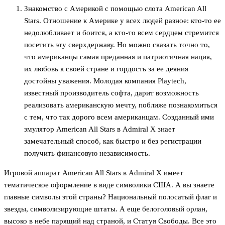
Знакомство с Америкой с помощью слота American All
Stars. Отношение к Америке у всех людей разное: кто-то ее
недолюбливает и боится, а кто-то всем сердцем стремится
посетить эту сверхдержаву. Но можно сказать точно то,
что американцы самая преданная и патриотичная нация,
их любовь к своей стране и гордость за ее деяния
достойны уважения. Молодая компания Playtech,
известный производитель софта, дарит возможность
реализовать американскую мечту, поближе познакомиться
с тем, что так дорого всем американцам. Созданный ими
эмулятор American All Stars в Admiral X знает
замечательный способ, как быстро и без регистрации
получить финансовую независимость.
Игровой аппарат American All Stars в Admiral X имеет
тематическое оформление в виде символики США. А вы знаете
главные символы этой страны? Национальный полосатый флаг и
звезды, символизирующие штаты. А еще белоголовый орлан,
высоко в небе парящий над страной, и Статуя Свободы. Все это