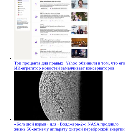
Три процента для правых: Yahoo обвинили в том, что его
ИИ-агрегатор новостей замалчивает консерваторов
«Большой взрыв» для «Вояджера-2»: NASA продлило
жизнь 50-летнему аппарату хитрой переброской энергии