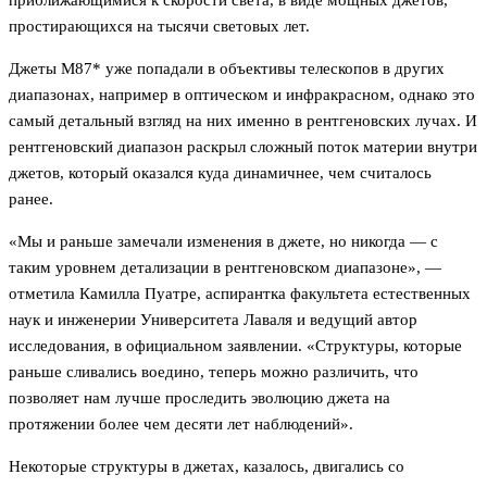
приближающимися к скорости света, в виде мощных джетов,
простирающихся на тысячи световых лет.
Джеты M87* уже попадали в объективы телескопов в других
диапазонах, например в оптическом и инфракрасном, однако это
самый детальный взгляд на них именно в рентгеновских лучах. И
рентгеновский диапазон раскрыл сложный поток материи внутри
джетов, который оказался куда динамичнее, чем считалось
ранее.
«Мы и раньше замечали изменения в джете, но никогда — с
таким уровнем детализации в рентгеновском диапазоне», —
отметила Камилла Пуатре, аспирантка факультета естественных
наук и инженерии Университета Лаваля и ведущий автор
исследования, в официальном заявлении. «Структуры, которые
раньше сливались воедино, теперь можно различить, что
позволяет нам лучше проследить эволюцию джета на
протяжении более чем десяти лет наблюдений».
Некоторые структуры в джетах, казалось, двигались со