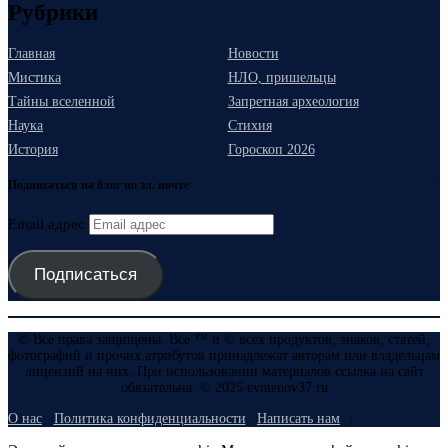
Рубрики
Главная
Новости
Мистика
НЛО, пришельцы
Тайны вселенной
Запретная археология
Наука
Стихия
История
Гороскоп 2026
Подписаться на блог по эл. почте
Email адрес
Подписаться
© Все права защищены. Все ™ и © всех продуктов, знаков, статей,
фотографий и прочих атрибутов принадлежат авторам или владельцам
лицензий на них. При использовании материалов ссылка на сайт
обязательна. © 2025 evmenov37.ru
О нас
Политика конфиденциальности
Написать нам