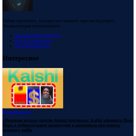
Тайны прошлого, загадки настоящего, версии будущего.
Энциклопедия непознанного.
Telegram
88k
Followers
RSS
23k
Followers
VK
23k
Followers
Интересное
Наука
Новости
«Империя штата» против биржи прогнозов: Kalshi обвинила Нью-
Йорк в избирательном правосудии и напомнила про взносы
игорного лобби