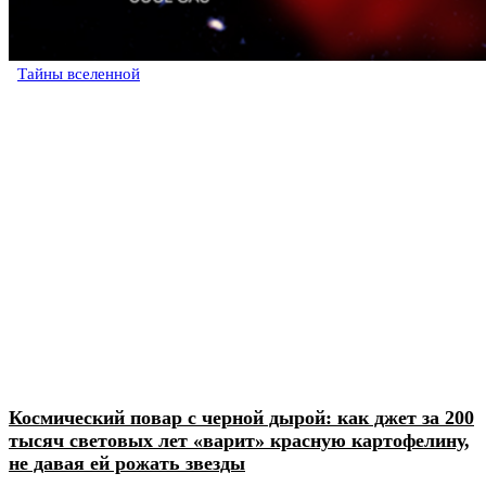
Тайны вселенной
Космический повар с черной дырой: как джет за 200
тысяч световых лет «варит» красную картофелину,
не давая ей рожать звезды