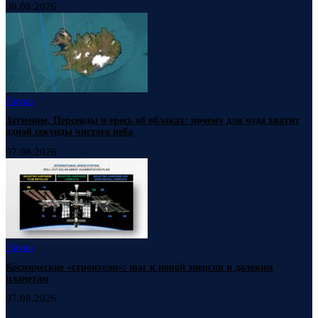
08.08.2026
Наука
Затмение, Персеиды и ересь об облаках: почему для чуда хватит
одной секунды чистого неба
07.08.2026
Наука
Космические «строители»: шаг к новой энергии и далеким
планетам
07.08.2026