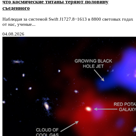
что космические титаны теряют половину
съеденного
Наблюдая за системой Swift J1727.8−1613 в 8800 световых годах
от нас, ученые...
04.08.2026