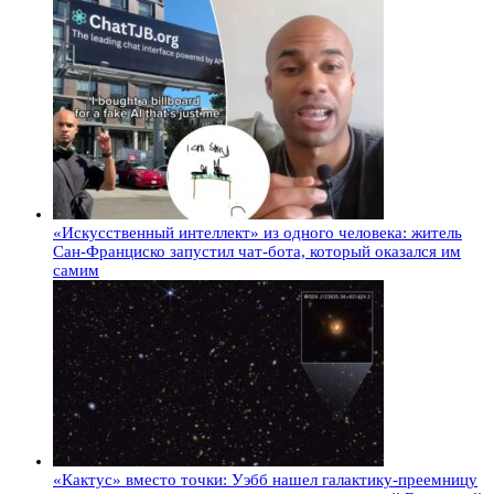
«Искусственный интеллект» из одного человека: житель
Сан-Франциско запустил чат-бота, который оказался им
самим
«Кактус» вместо точки: Уэбб нашел галактику-преемницу