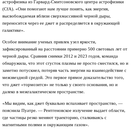
астрофизика из Гарвард-Смитсоновского центра астрофизики
(CfA). «Они помогают нам лучше понять, как энергия,
высвобождаемая вблизи сверхмассивной черной дыры,
переносится через ее джет и распределяется в окружающей
галактике».
Особое внимание ученых привлек узел яркости,
зафиксированный на расстоянии примерно 500 световых лет от
черной дыры. Сравнив снимки 2012 и 2023 годов, команда
обнаружила, что этот сгусток плазмы не просто сместился, но и
заметно потускнел, потеряв часть энергии на взаимодействие с
межзвездной средой. Это первое прямое доказательство того,
что джет «тормозится» не только у своего основания, но и
далеко в межгалактическом пространстве.
«Мы видим, как джет буквально вспахивает пространство, —
пояснила Пуатре. — Рентгеновское излучение выдает области,
где частицы резко меняют траекторию, сталкиваясь с
магнитными полями и окружающим газом».