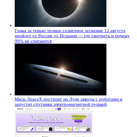
Гонка за тенью: полное солнечное затмение 12 августа
пройдет от России до Испании — где смотреть и почему
99% не считаются
Маск: SpaceX построит на Луне заводы с роботами и
запустит спутники электромагнитной пушкой