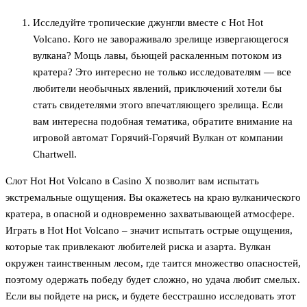
Исследуйте тропические джунгли вместе с Hot Hot
Volcano. Кого не завораживало зрелище извергающегося
вулкана? Мощь лавы, бьющей раскаленным потоком из
кратера? Это интересно не только исследователям — все
любители необычных явлений, приключений хотели бы
стать свидетелями этого впечатляющего зрелища. Если
вам интересна подобная тематика, обратите внимание на
игровой автомат Горячий-Горячий Вулкан от компании
Chartwell.
Слот Hot Hot Volcano в Casino X позволит вам испытать
экстремальные ощущения. Вы окажетесь на краю вулканического
кратера, в опасной и одновременно захватывающей атмосфере.
Играть в Hot Hot Volcano – значит испытать острые ощущения,
которые так привлекают любителей риска и азарта. Вулкан
окружен таинственным лесом, где таится множество опасностей,
поэтому одержать победу будет сложно, но удача любит смелых.
Если вы пойдете на риск, и будете бесстрашно исследовать этот