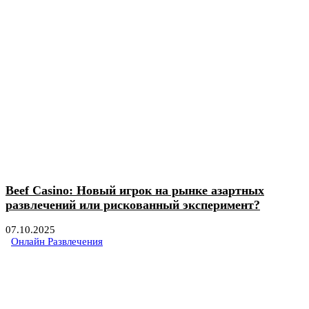
Beef Casino: Новый игрок на рынке азартных
развлечений или рискованный эксперимент?
07.10.2025
Онлайн Развлечения