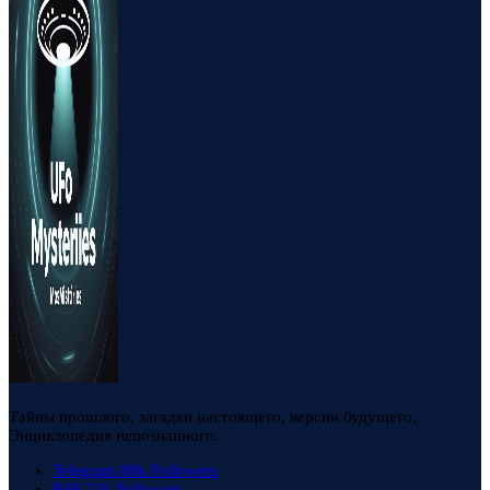
Тайны прошлого, загадки настоящего, версии будущего.
Энциклопедия непознанного.
Telegram
88k
Followers
RSS
23k
Followers