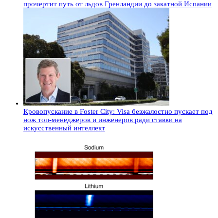
прочертит путь от льдов Гренландии до закатной Испании
Кровопускание в Foster City: Visa безжалостно пускает под
нож топ-менеджеров и инженеров ради ставки на
искусственный интеллект