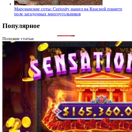
Марсианские соты: Curiosity нашел на Красной планете
поле загадочных многоугольников
Популярное
Похожие статьи