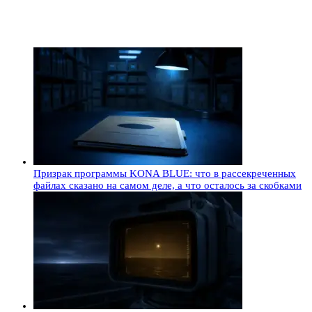
Призрак программы KONA BLUE: что в рассекреченных
файлах сказано на самом деле, а что осталось за скобками