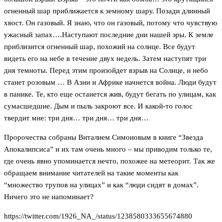
огненный шар приближается к земному шару. Позади длинный
хвост. Он газовый. Я знаю, что он газовый, потому что чувствую
ужасный запах….Наступают последние дни нашей эры. К земле
приблизится огненный шар, похожий на солнце. Все будут
видеть его на небе в течение двух недель. Затем наступят три
дня темноты. Перед этим произойдет взрыв на Солнце, и небо
станет розовым … В Азии и Африке начнется война. Люди будут
в панике. Те, кто еще останется жив, будут бегать по улицам, как
сумасшедшие. Дым и пыль закроют все. И какой-то голос
твердит мне: три дня… три дня… три дня…
Пророчества собраны Виталием Симоновым в книге “Звезда
Апокалипсиса” и их там очень много – мы приводим только те,
где очень явно упоминается нечто, похожее на метеорит. Так же
обращаем внимание читателей на такие моменты как
“множество трупов на улицах” и как “люди сидят в домах”.
Ничего это не напоминает?
https://twitter.com/1926_NA_/status/1238580333655674880