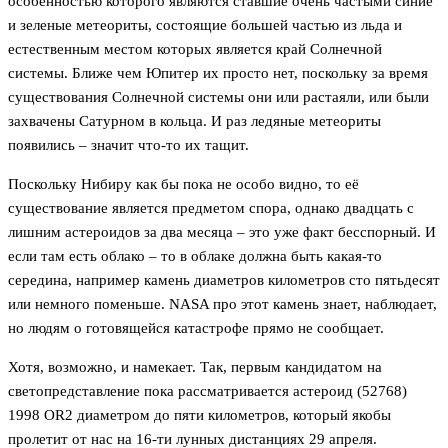
особенностью которого являются ставшие очень частыми синие
и зеленые метеориты, состоящие большей частью из льда и
естественным местом которых является край Солнечной
системы. Ближе чем Юпитер их просто нет, поскольку за время
существования Солнечной системы они или растаяли, или были
захвачены Сатурном в кольца. И раз ледяные метеориты
появились – значит что-то их тащит.
Поскольку Нибиру как бы пока не особо видно, то её
существование является предметом спора, однако двадцать с
лишним астероидов за два месяца – это уже факт бесспорный. И
если там есть облако – то в облаке должна быть какая-то
середина, например камень диаметров километров сто пятьдесят
или немного поменьше. NASA про этот камень знает, наблюдает,
но людям о готовящейся катастрофе прямо не сообщает.
Хотя, возможно, и намекает. Так, первым кандидатом на
светопредставление пока рассматривается астероид (52768)
1998 OR2 диаметром до пяти километров, который якобы
пролетит от нас на 16-ти лунных дистанциях 29 апреля.