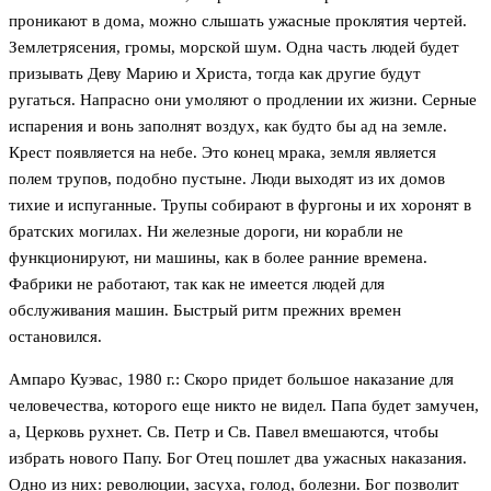
проникают в дома, можно слышать ужасные проклятия чертей.
Землетрясения, громы, морской шум. Одна часть людей будет
призывать Деву Марию и Христа, тогда как другие будут
ругаться. Напрасно они умоляют о продлении их жизни. Серные
испарения и вонь заполнят воздух, как будто бы ад на земле.
Крест появляется на небе. Это конец мрака, земля является
полем трупов, подобно пустыне. Люди выходят из их домов
тихие и испуганные. Трупы собирают в фургоны и их хоронят в
братских могилах. Ни железные дороги, ни корабли не
функционируют, ни машины, как в более ранние времена.
Фабрики не работают, так как не имеется людей для
обслуживания машин. Быстрый ритм прежних времен
остановился.
Ампаро Куэвас, 1980 г.: Скоро придет большое наказание для
человечества, которого еще никто не видел. Папа будет замучен,
а, Церковь рухнет. Св. Петр и Св. Павел вмешаются, чтобы
избрать нового Папу. Бог Отец пошлет два ужасных наказания.
Одно из них: революции, засуха, голод, болезни. Бог позволит