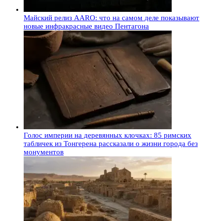
Майский релиз AARO: что на самом деле показывают
новые инфракрасные видео Пентагона
Голос империи на деревянных клочках: 85 римских
табличек из Тонгерена рассказали о жизни города без
монументов