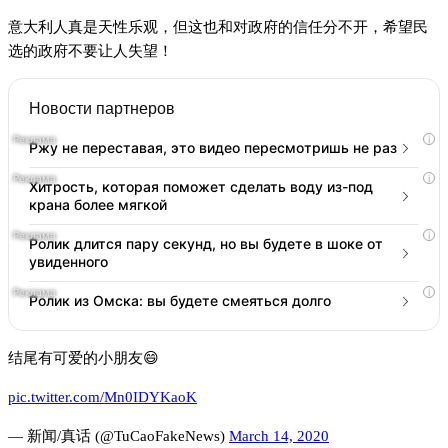
意大利人真是天性乐观，但这也和对政府的信任分不开，希望民
选的政府不要让人失望！
Новости партнеров
i
Ржу не переставая, это видео пересмотришь не раз
i
Хитрость, которая поможет сделать воду из-под
крана более мягкой
i
Ролик длится пару секунд, но вы будете в шоке от
увиденного
i
Ролик из Омска: вы будете смеяться долго
结尾有可爱的小朋友😄
pic.twitter.com/Mn0IDYKaoK
— 新闻/真话 (@TuCaoFakeNews)
March 14, 2020