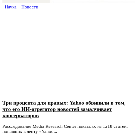
Наука
Новости
Три процента для правых: Yahoo обвинили в том,
что его ИИ-агрегатор новостей замалчивает
консерваторов
Расследование Media Research Center показало: из 1218 статей,
попавших в ленту «Yahoo...