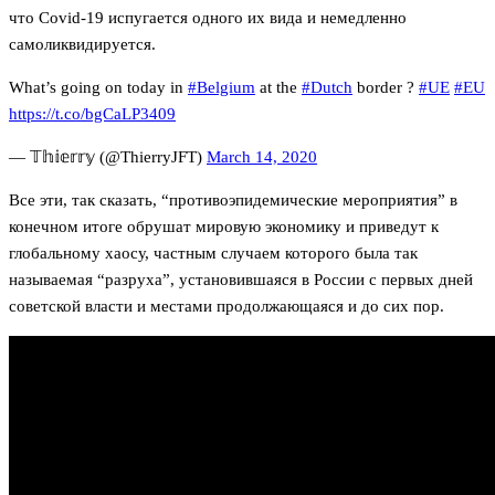
что Covid-19 испугается одного их вида и немедленно
самоликвидируется.
What’s going on today in
#Belgium
at the
#Dutch
border ?
#UE
#EU
https://t.co/bgCaLP3409
— 𝕋𝕙𝕚𝕖𝕣𝕣𝕪 (@ThierryJFT)
March 14, 2020
Все эти, так сказать, “противоэпидемические мероприятия” в
конечном итоге обрушат мировую экономику и приведут к
глобальному хаосу, частным случаем которого была так
называемая “разруха”, установившаяся в России с первых дней
советской власти и местами продолжающаяся и до сих пор.