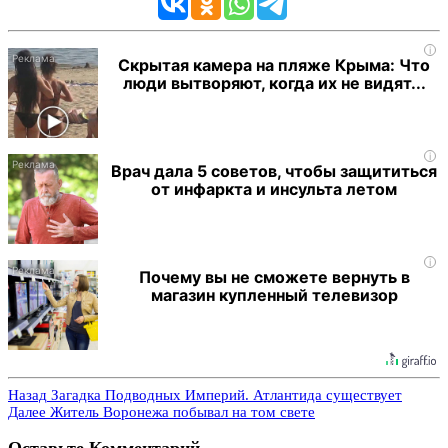
i
Скрытая камера на пляже Крыма: Что
люди вытворяют, когда их не видят...
i
Врач дала 5 советов, чтобы защититься
от инфаркта и инсульта летом
i
Почему вы не сможете вернуть в
магазин купленный телевизор
Назад
Загадка Подводных Империй. Атлантида существует
Далее
Житель Воронежа побывал на том свете