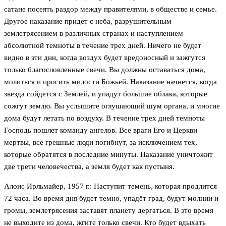
сатане посеять раздор между правителями, в обществе и семье.
Другое наказание придет с неба, разрушительным
землетрясением в различных странах и наступлением
абсолютной темноты в течение трех дней. Ничего не будет
видно в эти дни, когда воздух будет вредоносный и зажгутся
только благословленные свечи. Вы должны оставаться дома,
молиться и просить милости Божьей. Наказание начнется, когда
звезда сойдется с Землей, и упадут большие облака, которые
сожгут землю. Вы услышите оглушающий шум органа, и многие
дома будут летать по воздуху. В течение трех дней темноты
Господь пошлет команду ангелов. Все враги Его и Церкви
мертвы, все грешные люди погибнут, за исключением тех,
которые обратятся в последние минуты. Наказание уничтожит
две трети человечества, а земля будет как пустыня.
Алоис Ирльмайер, 1957 г.: Наступит темень, которая продлится
72 часа. Во время дня будет темно, упадёт град, будут молнии и
громы, землетрясения заставят планету дергаться. В это время
не выходите из дома, жгите только свечи. Кто будет вдыхать