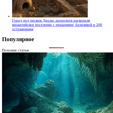
Город под песком Дахлы: археологи раскопали
византийское поселение с пекарнями, базиликой и 200
остраконами
Популярное
Похожие статьи