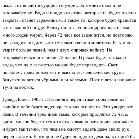
пыль, тот впадет в судороги и умрет. Затемните окна и не
открывайте их. Вода и продовольствие, которые не будут плотно
закрыты, станет заражённым, а также то, которое будет хранится
в стеклянной посуде. Всюду смерть, спровоцированная пылью,
много людей умрёт. Через 72 часа всё закончится, но повторяю:
не выходите из дома, жгите только свечи и молитесь. В ту ночь
умрёт больше людей, чем в двух мировых войнах. Не
открывайте окон в течение 72 часов. В реках будет так мало
воды, что их с легкостью можно будет переходить. Скот
погибнет, трава пожелтеет и высохнет, человеческие трупы
будут становиться чёрными или жёлтыми. Потом ветер направит
тучи на восток.
Давид Лопес, 1987 г.: Незадолго перед этими событиями на
голубом небе будет виден крест красного цвета. Это увидят все
люди. В течении трех дней тьмы, которые продлятся 72 часа,
время можно будет отсчитывать только по механическим часам
и будет так темно, что люди не смогут видеть даже своих рук
перед глазами. В эти дни не будет ни одного демона, который бы