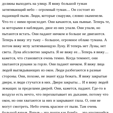
должны выходить на улицу. Я вижу большой туман
затягивающий небо – огромный туман… Он состоит из
падающей пыли. Люди, которые снаружи, словно окаменели.
Что-то с ними происходит. Они качаются, как пьяные. Теперь те,
за которыми я наблюдаю, двое из них упали. Они упали, но
пытаются встать. Они падают ничком и больше не двигаются.
Теперь я вижу эту тьму – большое, огромное облако тумана. А
потом вижу мглу затягивающую Луну. И теперь нет Луны, нет
света. Луна абсолютно закрыта. Я не вижу ее…Теперь я вижу…
кажется, что становится очень темно. Когда темнеет, они
хватаются руками за горло. Они падают ничком. Я вижу лица
людей выглядывающих из окон. Люди разбегаются в разные
стороны. Они, похоже, не знают куда бежать. Я вижу закрытые
двери, и люди стучатся в них. Двери закрыты… И я вижу людей
лежащих за пределами дверей. Они, кажется, падают. Где-то в
воздухе есть нечто, что перехватывает их дыхание, потому что
окон, но они хватаются за них и закрывают глаза. О, они не
могут смотреть. Небо очень красное от пыли. Там очень
большой взрыв. Взрыв – это почти как бомба… это крутящийся