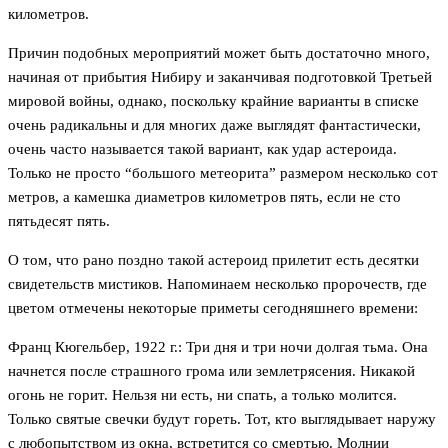
километров.
Причин подобных мероприятий может быть достаточно много,
начиная от прибытия Нибиру и заканчивая подготовкой Третьей
мировой войны, однако, поскольку крайние варианты в списке
очень радикальны и для многих даже выглядят фантастически,
очень часто называется такой вариант, как удар астероида.
Только не просто “большого метеорита” размером несколько сот
метров, а камешка диаметров километров пять, если не сто
пятьдесят пять.
О том, что рано поздно такой астероид прилетит есть десятки
свидетельств мистиков. Напоминаем несколько пророчеств, где
цветом отмечены некоторые приметы сегодняшнего времени:
Франц Кюгельбер, 1922 г.: Три дня и три ночи долгая тьма. Она
начнется после страшного грома или землетрясения. Никакой
огонь не горит. Нельзя ни есть, ни спать, а только молится.
Только святые свечки будут гореть. Тот, кто выглядывает наружу
с любопытством из окна, встретится со смертью. Молнии