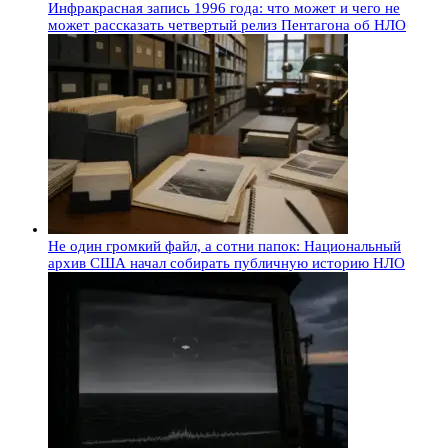
Инфракрасная запись 1996 года: что может и чего не
может рассказать четвертый релиз Пентагона об НЛО
Не один громкий файл, а сотни папок: Национальный
архив США начал собирать публичную историю НЛО