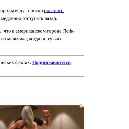
рироды ведут поиски
опасного
 медленно отступать назад.
ь, что в американском городе Лейк-
а мальчика, когда он гулял с
ических фактах.
Подписывайтесь
,
i