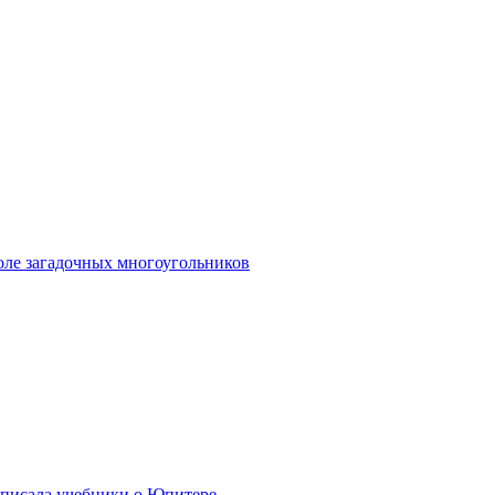
поле загадочных многоугольников
еписала учебники о Юпитере