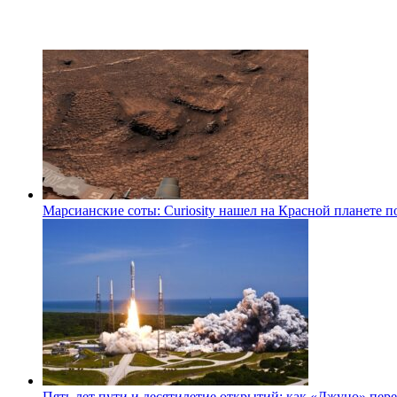
Марсианские соты: Curiosity нашел на Красной планете 
Пять лет пути и десятилетие открытий: как «Джуно» пер