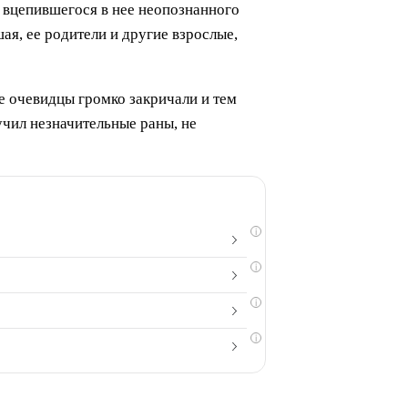
вцепившегося в нее неопознанного
ая, ее родители и другие взрослые,
ые очевидцы громко закричали и тем
чил незначительные раны, не
i
i
i
i