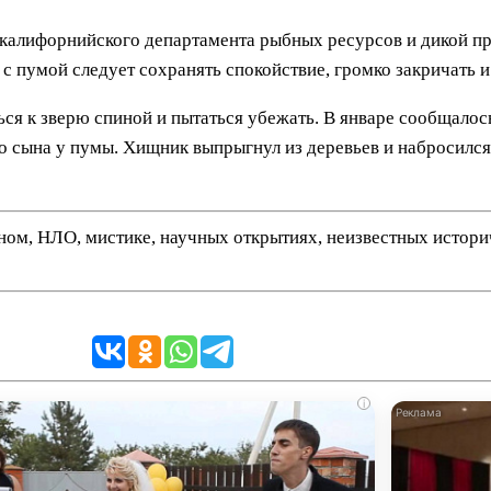
 калифорнийского департамента рыбных ресурсов и дикой п
 с пумой следует сохранять спокойствие, громко закричать и
ься к зверю спиной и пытаться убежать. В январе сообщалос
 сына у пумы. Хищник выпрыгнул из деревьев и набросился н
нном, НЛО, мистике, научных открытиях, неизвестных истор
i