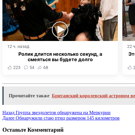
12 ч. назад
22 
Ролик длится несколько секунд, а
Эт
смеяться вы будете долго
223
54
68
Прочитайте также
Британский королевский астроном ве
Назад
Группа звездолетов обнаружена на Меркурии
Далее
Обнаружили стаю птиц размером 145 километров
Оставьте Комментарий