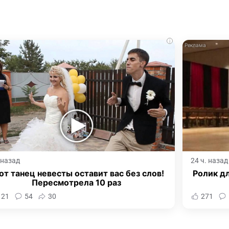
i
. назад
24 ч. назад
от танец невесты оставит вас без слов!
Ролик дл
Пересмотрела 10 раз
121
54
30
271