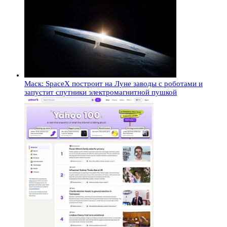
Маск: SpaceX построит на Луне заводы с роботами и
запустит спутники электромагнитной пушкой