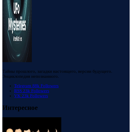
Тайны прошлого, загадки настоящего, версии будущего.
Энциклопедия непознанного.
Telegram
88k
Followers
RSS
23k
Followers
VK
23k
Followers
Интересное