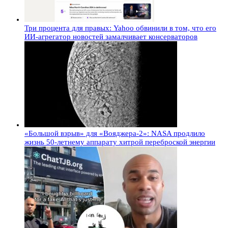
Три процента для правых: Yahoo обвинили в том, что его
ИИ-агрегатор новостей замалчивает консерваторов
«Большой взрыв» для «Вояджера-2»: NASA продлило
жизнь 50-летнему аппарату хитрой переброской энергии