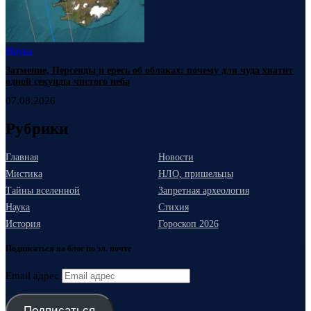
Наука
Затмение, Персеиды и ересь об облаках: почему для чуда хватит
одной секунды чистого неба
07.08.2026
Рубрики
Главная
Новости
Мистика
НЛО, пришельцы
Тайны вселенной
Запретная археология
Наука
Стихия
История
Гороскоп 2026
Подписаться на блог по эл. почте
Email адрес
Подписаться