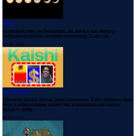
Наука
Солнечный серп над Британией: где, когда и как увидеть
глубочайшее частное затмение десятилетия 12 августа
08.08.2026
Наука
Новости
«Империя штата» против биржи прогнозов: Kalshi обвинила Нью-
Йорк в избирательном правосудии и напомнила про взносы
игорного лобби
08.08.2026