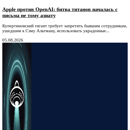
Apple против OpenAI: битва титанов началась с
письма не тому азиату
Купертиновский гигант требует запретить бывшим сотрудникам,
ушедшим к Сэму Альтману, использовать украденные...
05.08.2026