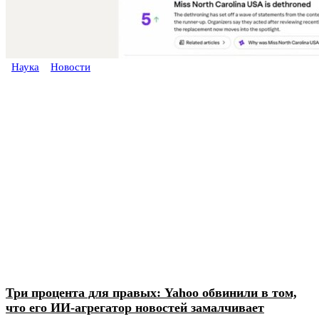
Наука
Новости
Три процента для правых: Yahoo обвинили в том,
что его ИИ-агрегатор новостей замалчивает