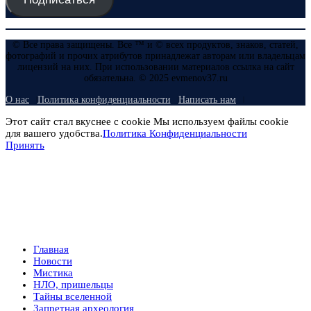
© Все права защищены. Все ™ и © всех продуктов, знаков, статей,
фотографий и прочих атрибутов принадлежат авторам или владельцам
лицензий на них. При использовании материалов ссылка на сайт
обязательна. © 2025 evmenov37.ru
О нас
Политика конфиденциальности
Написать нам
Этот сайт стал вкуснее с cookie Мы используем файлы cookie
для вашего удобства.
Политика Конфиденциальности
Принять
Главная
Новости
Мистика
НЛО, пришельцы
Тайны вселенной
Запретная археология