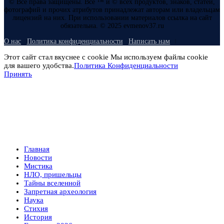
© Все права защищены. Все ™ и © всех продуктов, знаков, статей,
фотографий и прочих атрибутов принадлежат авторам или владельцам
лицензий на них. При использовании материалов ссылка на сайт
обязательна. © 2025 evmenov37.ru
О нас
Политика конфиденциальности
Написать нам
Этот сайт стал вкуснее с cookie Мы используем файлы cookie
для вашего удобства.
Политика Конфиденциальности
Принять
Главная
Новости
Мистика
НЛО, пришельцы
Тайны вселенной
Запретная археология
Наука
Стихия
История