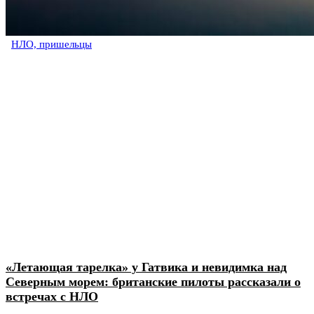
НЛО, пришельцы
«Летающая тарелка» у Гатвика и невидимка над
Северным морем: британские пилоты рассказали о
встречах с НЛО