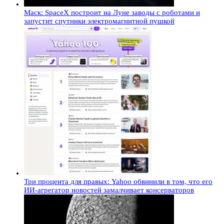
Маск: SpaceX построит на Луне заводы с роботами и
запустит спутники электромагнитной пушкой
Три процента для правых: Yahoo обвинили в том, что его
ИИ-агрегатор новостей замалчивает консерваторов