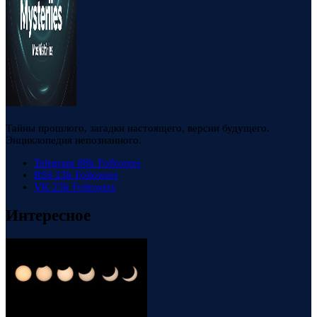
Тайны прошлого, загадки настоящего, версии будущего.
Энциклопедия непознанного.
Telegram
88k
Followers
RSS
23k
Followers
VK
23k
Followers
Интересное