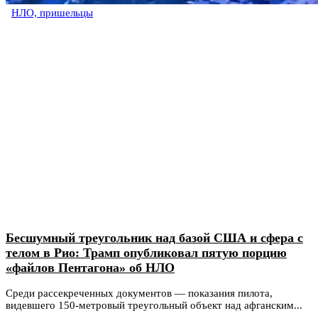
НЛО, пришельцы
Бесшумный треугольник над базой США и сфера с
телом в Рио: Трамп опубликовал пятую порцию
«файлов Пентагона» об НЛО
Среди рассекреченных документов — показания пилота,
видевшего 150-метровый треугольный объект над афганским...