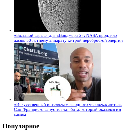
«Большой взрыв» для «Вояджера-2»: NASA продлило
жизнь 50-летнему аппарату хитрой переброской энергии
«Искусственный интеллект» из одного человека: житель
Сан-Франциско запустил чат-бота, который оказался им
самим
Популярное