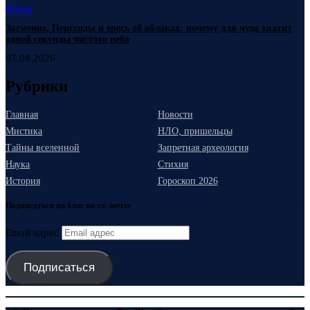
Наука
Затмение, Персеиды и ересь об облаках: почему для чуда хватит
одной секунды чистого неба
07.08.2026
Рубрики
Главная
Новости
Мистика
НЛО, пришельцы
Тайны вселенной
Запретная археология
Наука
Стихия
История
Гороскоп 2026
Подписаться на блог по эл. почте
Email адрес
Подписаться