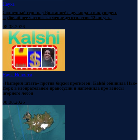
Наука
Солнечный серп над Британией: где, когда и как увидеть
глубочайшее частное затмение десятилетия 12 августа
08.08.2026
Наука
Новости
«Империя штата» против биржи прогнозов: Kalshi обвинила Нью-
Йорк в избирательном правосудии и напомнила про взносы
игорного лобби
08.08.2026