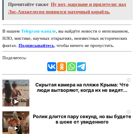
Прочитайте также
Ну вот, марсиане и прилетели: над
Лос-Анджелесом появился маточный корабль.
В нашем
Telegram‑канале
, вы найдёте новости о непознанном,
НЛО, мистике, научных открытиях, неизвестных исторических
фактах.
Подписывайтесь
, чтобы ничего не пропустить.
Поделитесь:
i
Скрытая камера на пляже Крыма: Что
люди вытворяют, когда их не видят...
i
Ролик длится пару секунд, но вы будете
в шоке от увиденного