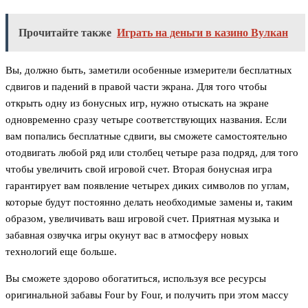
Прочитайте также
Играть на деньги в казино Вулкан
Вы, должно быть, заметили особенные измерители бесплатных
сдвигов и падений в правой части экрана. Для того чтобы
открыть одну из бонусных игр, нужно отыскать на экране
одновременно сразу четыре соответствующих названия. Если
вам попались бесплатные сдвиги, вы сможете самостоятельно
отодвигать любой ряд или столбец четыре раза подряд, для того
чтобы увеличить свой игровой счет. Вторая бонусная игра
гарантирует вам появление четырех диких символов по углам,
которые будут постоянно делать необходимые замены и, таким
образом, увеличивать ваш игровой счет. Приятная музыка и
забавная озвучка игры окунут вас в атмосферу новых
технологий еще больше.
Вы сможете здорово обогатиться, используя все ресурсы
оригинальной забавы Four by Four, и получить при этом массу