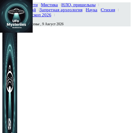
Главная
Новости
Мистика
НЛО, пришельцы
Тайны вселенной
Запретная археология
Наука
Стихия
История
Гороскоп 2026
Воскресенье , 9 Август 2026
Сегодня