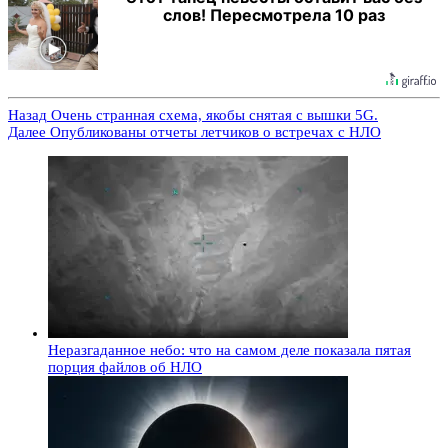
слов! Пересмотрела 10 раз
Назад
Очень странная схема, якобы снятая с вышки 5G.
Далее
Опубликованы отчеты летчиков о встречах с НЛО
Неразгаданное небо: что на самом деле показала пятая
порция файлов об НЛО