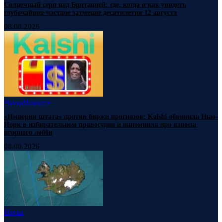
Солнечный серп над Британией: где, когда и как увидеть
глубочайшее частное затмение десятилетия 12 августа
08.08.2026
Наука
Новости
«Империя штата» против биржи прогнозов: Kalshi обвинила Нью-
Йорк в избирательном правосудии и напомнила про взносы
игорного лобби
08.08.2026
Наука