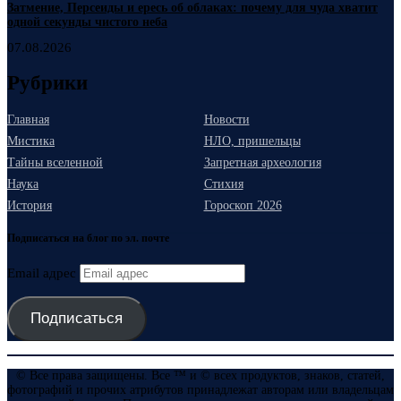
Затмение, Персеиды и ересь об облаках: почему для чуда хватит
одной секунды чистого неба
07.08.2026
Рубрики
Главная
Новости
Мистика
НЛО, пришельцы
Тайны вселенной
Запретная археология
Наука
Стихия
История
Гороскоп 2026
Подписаться на блог по эл. почте
Email адрес
Подписаться
© Все права защищены. Все ™ и © всех продуктов, знаков, статей,
фотографий и прочих атрибутов принадлежат авторам или владельцам