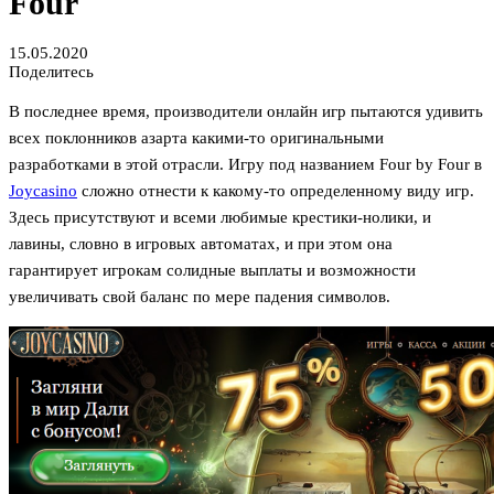
Four
15.05.2020
Поделитесь
В последнее время, производители онлайн игр пытаются удивить
всех поклонников азарта какими-то оригинальными
разработками в этой отрасли. Игру под названием Four by Four в
Joycasino
сложно отнести к какому-то определенному виду игр.
Здесь присутствуют и всеми любимые крестики-нолики, и
лавины, словно в игровых автоматах, и при этом она
гарантирует игрокам солидные выплаты и возможности
увеличивать свой баланс по мере падения символов.