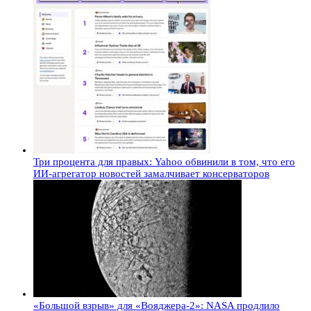
Три процента для правых: Yahoo обвинили в том, что его
ИИ-агрегатор новостей замалчивает консерваторов
«Большой взрыв» для «Вояджера-2»: NASA продлило