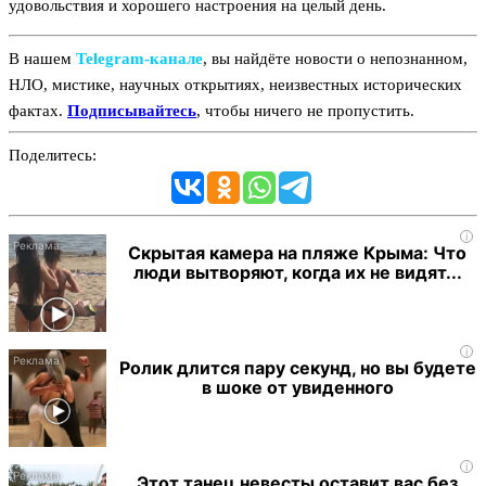
удовольствия и хорошего настроения на целый день.
В нашем
Telegram‑канале
, вы найдёте новости о непознанном,
НЛО, мистике, научных открытиях, неизвестных исторических
фактах.
Подписывайтесь
, чтобы ничего не пропустить.
Поделитесь:
i
Скрытая камера на пляже Крыма: Что
люди вытворяют, когда их не видят...
i
Ролик длится пару секунд, но вы будете
в шоке от увиденного
i
Этот танец невесты оставит вас без