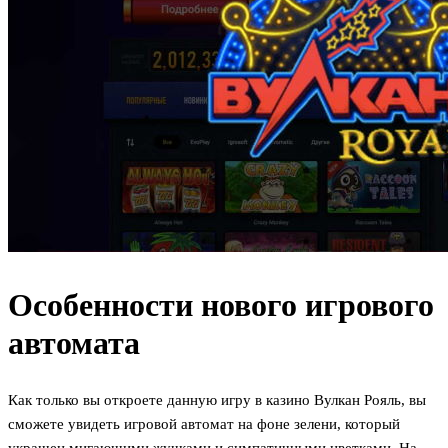
Особенности нового игрового
автомата
Как только вы откроете данную игру в казино Вулкан Рояль, вы
сможете увидеть игровой автомат на фоне зелени, который