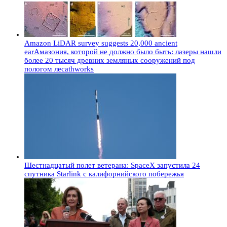
Amazon LiDAR survey suggests 20,000 ancient
earАмазония, которой не должно было быть: лазеры нашли
более 20 тысяч древних земляных сооружений под
пологом лесаthworks
Шестнадцатый полет ветерана: SpaceX запустила 24
спутника Starlink с калифорнийского побережья