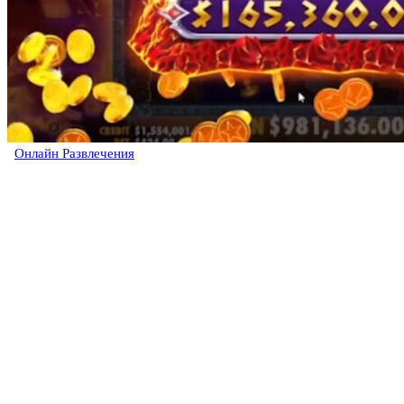
Онлайн Развлечения