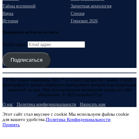
Тайны вселенной
Запретная археология
Наука
Стихия
История
Гороскоп 2026
Подписаться на блог по эл. почте
Email адрес
Подписаться
© Все права защищены. Все ™ и © всех продуктов, знаков, статей,
фотографий и прочих атрибутов принадлежат авторам или владельцам
лицензий на них. При использовании материалов ссылка на сайт
обязательна. © 2025 evmenov37.ru
О нас
Политика конфиденциальности
Написать нам
Этот сайт стал вкуснее с cookie Мы используем файлы cookie
для вашего удобства.
Политика Конфиденциальности
Принять