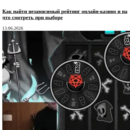
Как найти независимый рейтинг онлайн-казино и на
что смотреть при выборе
13.06.2026