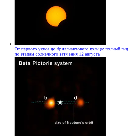
От первого укуса до бриллиантового кольца: полный гид
по этапам солнечного затмения 12 августа