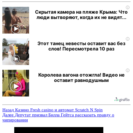
i
Скрытая камера на пляже Крыма: Что
люди вытворяют, когда их не видят...
i
Этот танец невесты оставит вас без
слов! Пересмотрела 10 раз
i
Королева вагона отожгла! Видео не
оставит равнодушным
Назад
Казино Fresh casino и автомат Scratch N Spin
Далее
Депутат призвал Билла Гейтса рассказать правду о
чипировании