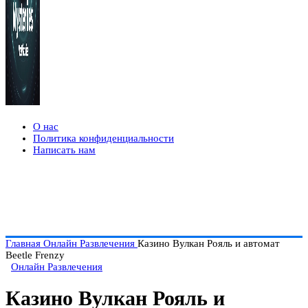
О нас
Политика конфиденциальности
Написать нам
Главная
Онлайн Развлечения
Казино Вулкан Рояль и автомат
Beetle Frenzy
Онлайн Развлечения
Казино Вулкан Рояль и