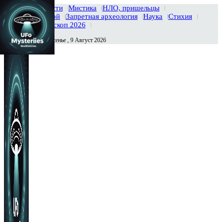
Главная
Новости
Мистика
НЛО, пришельцы
Тайны вселенной
Запретная археология
Наука
Стихия
История
Гороскоп 2026
Воскресенье , 9 Август 2026
Сегодня