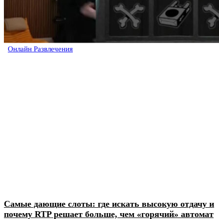
Онлайн Развлечения
Самые дающие слоты: где искать высокую отдачу и
почему RTP решает больше, чем «горячий» автомат