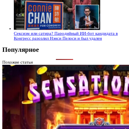
Сексизм или сатира? Пародийный ИИ-бот кандидата в
Конгресс разозлил Нэнси Пелоси и был удален
Популярное
Похожие статьи