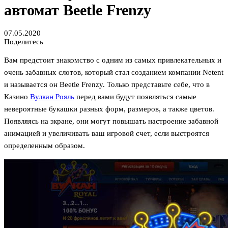
автомат Beetle Frenzy
07.05.2020
Поделитесь
Вам предстоит знакомство с одним из самых привлекательных и
очень забавных слотов, который стал созданием компании Netent
и называется он Beetle Frenzy. Только представьте себе, что в
Казино
Вулкан Рояль
перед вами будут появляться самые
невероятные букашки разных форм, размеров, а также цветов.
Появляясь на экране, они могут повышать настроение забавной
анимацией и увеличивать ваш игровой счет, если выстроятся
определенным образом.