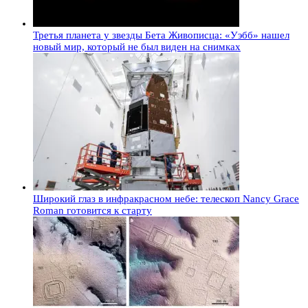
Третья планета у звезды Бета Живописца: «Уэбб» нашел
новый мир, который не был виден на снимках
Широкий глаз в инфракрасном небе: телескоп Nancy Grace
Roman готовится к старту