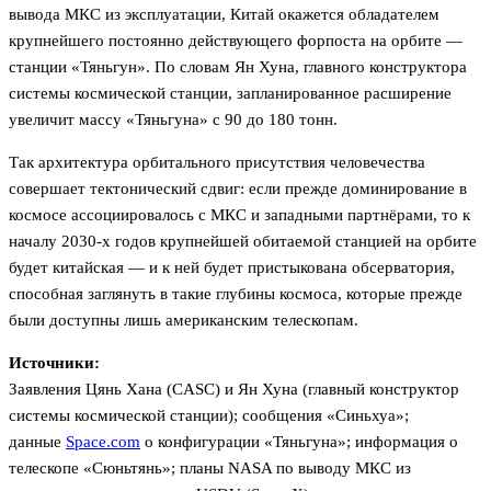
вывода МКС из эксплуатации, Китай окажется обладателем
крупнейшего постоянно действующего форпоста на орбите —
станции «Тяньгун». По словам Ян Хуна, главного конструктора
системы космической станции, запланированное расширение
увеличит массу «Тяньгуна» с 90 до 180 тонн.
Так архитектура орбитального присутствия человечества
совершает тектонический сдвиг: если прежде доминирование в
космосе ассоциировалось с МКС и западными партнёрами, то к
началу 2030-х годов крупнейшей обитаемой станцией на орбите
будет китайская — и к ней будет пристыкована обсерватория,
способная заглянуть в такие глубины космоса, которые прежде
были доступны лишь американским телескопам.
Источники:
Заявления Цянь Хана (CASC) и Ян Хуна (главный конструктор
системы космической станции); сообщения «Синьхуа»;
данные
Space.com
о конфигурации «Тяньгуна»; информация о
телескопе «Сюньтянь»; планы NASA по выводу МКС из