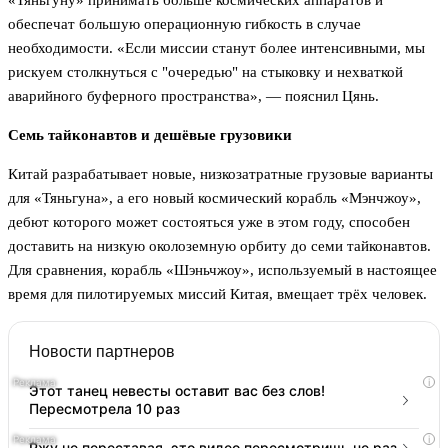
«Тяньгуну» принимать больше космических аппаратов и
обеспечат большую операционную гибкость в случае
необходимости. «Если миссии станут более интенсивными, мы
рискуем столкнуться с "очередью" на стыковку и нехваткой
аварийного буферного пространства», — пояснил Цянь.
Семь тайконавтов и дешёвые грузовики
Китай разрабатывает новые, низкозатратные грузовые варианты
для «Тяньгуна», а его новый космический корабль «Мэнчжоу»,
дебют которого может состояться уже в этом году, способен
доставить на низкую околоземную орбиту до семи тайконавтов.
Для сравнения, корабль «Шэньчжоу», используемый в настоящее
время для пилотируемых миссий Китая, вмещает трёх человек.
Новости партнеров
i
Этот танец невесты оставит вас без слов!
Пересмотрела 10 раз
i
Ржу не переставая, это видео пересмотришь не раз