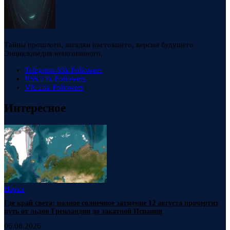
Тайны прошлого, загадки настоящего, версии будущего.
Энциклопедия непознанного.
Telegram
88k
Followers
RSS
23k
Followers
VK
23k
Followers
Интересное
Наука
Где край света: полное солнечное затмение 12 августа прочертит
путь от льдов Гренландии до закатной Испании
06.08.2026