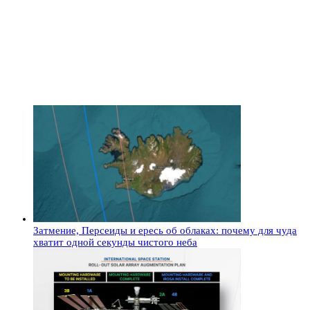
Затмение, Персеиды и ересь об облаках: почему для чуда
хватит одной секунды чистого неба