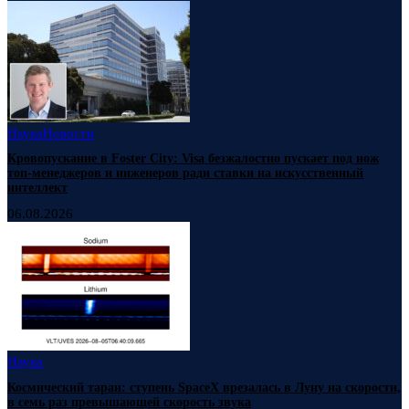
Наука
Новости
Кровопускание в Foster City: Visa безжалостно пускает под нож
топ-менеджеров и инженеров ради ставки на искусственный
интеллект
06.08.2026
Наука
Космический таран: ступень SpaceX врезалась в Луну на скорости,
в семь раз превышающей скорость звука