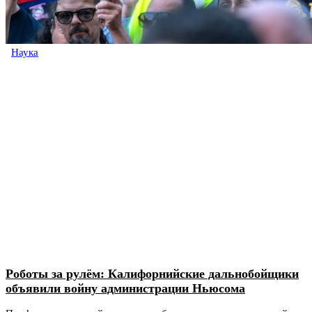
Наука
Роботы за рулём: Калифорнийские дальнобойщики
объявили войну администрации Ньюсома