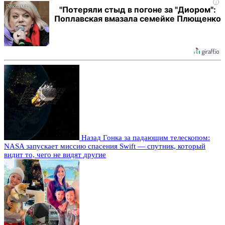
i
"Потеряли стыд в погоне за "Диором":
Поплавская вмазала семейке Плющенко
Назад
Гонка за падающим телескопом:
NASA запускает миссию спасения Swift — спутник, который
видит то, чего не видят другие