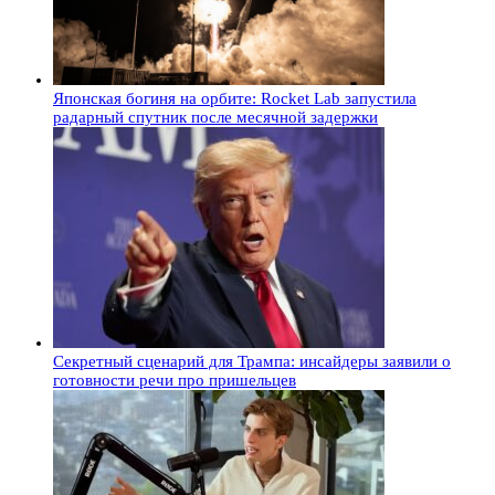
Японская богиня на орбите: Rocket Lab запустила
радарный спутник после месячной задержки
Секретный сценарий для Трампа: инсайдеры заявили о
готовности речи про пришельцев