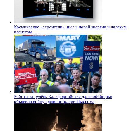
Космические «строители»: шаг к новой энергии и далеким
планетам
Роботы за рулём: Калифорнийские дальнобойщики
объявили войну администрации Ньюсома