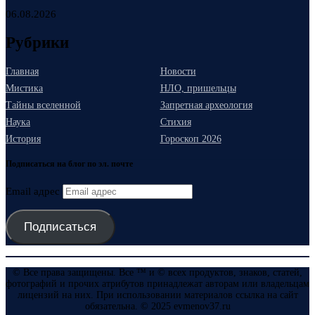
06.08.2026
Рубрики
Главная
Новости
Мистика
НЛО, пришельцы
Тайны вселенной
Запретная археология
Наука
Стихия
История
Гороскоп 2026
Подписаться на блог по эл. почте
Email адрес
Подписаться
© Все права защищены. Все ™ и © всех продуктов, знаков, статей,
фотографий и прочих атрибутов принадлежат авторам или владельцам
лицензий на них. При использовании материалов ссылка на сайт
обязательна. © 2025 evmenov37.ru