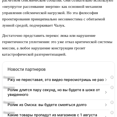
расчетном сейсмическом событии. Они сознательно используют
«неупругое рассеивание энергии» как основной механизм
управления сейсмической нагрузкой. Но эта философия
проектирования принципиально несовместима с обитаемой
лунной средой, подчеркивает Чалук.
Достаточно представить перекос люка или нарушение
герметичности уплотнения: это уже отказ критической системы
миссии, а любое нарушение конструкции грозит
катастрофической разгерметизацией.
Новости партнеров
i
Ржу не переставая, это видео пересмотришь не раз
i
Ролик длится пару секунд, но вы будете в шоке от
увиденного
i
Ролик из Омска: вы будете смеяться долго
i
Какие товары пропадут из магазинов с 1 августа