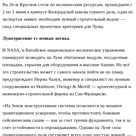
На 26-м Круглом столе по космическим ресурсам, прошедшем с
2 по 5 июня в кампусе Колорадской школы горного дела, один из
экспертов заявил: необходим лунный строительный кодекс —
свод специальных проектных критериев для Луны.
Лунотрясение vs земная логика
И NASA, и Китайское национальное космическое управление
планируют возводить на Луне обитаемые модули, посадочные
площадки, укрытия для оборудования и высокие башни. Но всё
это строительство может с самого начала пойти не по плану,
предупреждает Нерма Чалук, инженер и специалист по лунным
сооружениям из Skidmore, Owings & Merrill — архитектурной и
инженерно-строительной фирмы из Сан-Франциско.
«На Земле конструктивные системы полагаются на мощное
гравитационное ускорение, чтобы противостоять боковым
сейсмическим силам — как за счет трения фундамента, так и за
счет устойчивости к опрокидыванию. Однако на Луне сила
гравитационного поля составляет всего одну шестую земной, —