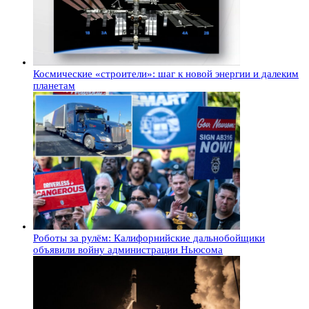
Космические «строители»: шаг к новой энергии и далеким
планетам
Роботы за рулём: Калифорнийские дальнобойщики
объявили войну администрации Ньюсома