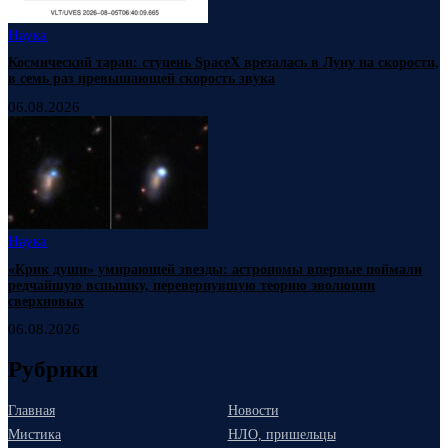
Наука
Космический таран: ступень SpaceX врезалась в Луну на скорости,
в семь раз превышающей скорость звука
06.08.2026
Наука
«Крик души» умирающей звезды: астрономы впервые поймали
редчайшую вспышку, перевернувшую теорию эволюции
сверхновых
06.08.2026
Рубрики
Главная
Новости
Мистика
НЛО, пришельцы