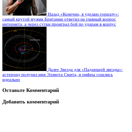
Назад
«Конечно, я уделаю гориллу»:
самый крутой мужик Британии ответил на главный вопрос
интернета, а через сутки проиграл бой по ударам в корпус
Далее
Звезда для «Падающей звезды»:
астероид получил имя Эллиота Смита, и цифры сошлись
идеально
Оставьте Комментарий
Добавить комментарий