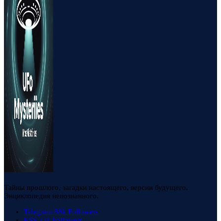
Тайны прошлого, загадки настоящего, версии будущего.
Энциклопедия непознанного.
Telegram
88k
Followers
RSS
23k
Followers