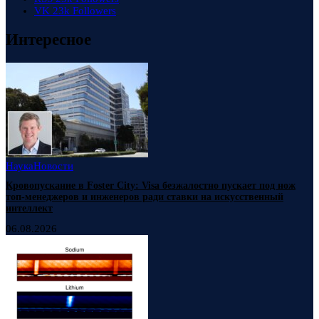
VK
23k
Followers
Интересное
Наука
Новости
Кровопускание в Foster City: Visa безжалостно пускает под нож
топ-менеджеров и инженеров ради ставки на искусственный
интеллект
06.08.2026