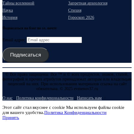
Тайны вселенной
Запретная археология
Наука
Стихия
История
Гороскоп 2026
Подписаться на блог по эл. почте
Email адрес
Подписаться
© Все права защищены. Все ™ и © всех продуктов, знаков, статей,
фотографий и прочих атрибутов принадлежат авторам или владельцам
лицензий на них. При использовании материалов ссылка на сайт
обязательна. © 2025 evmenov37.ru
О нас
Политика конфиденциальности
Написать нам
Этот сайт стал вкуснее с cookie Мы используем файлы cookie
для вашего удобства.
Политика Конфиденциальности
Принять