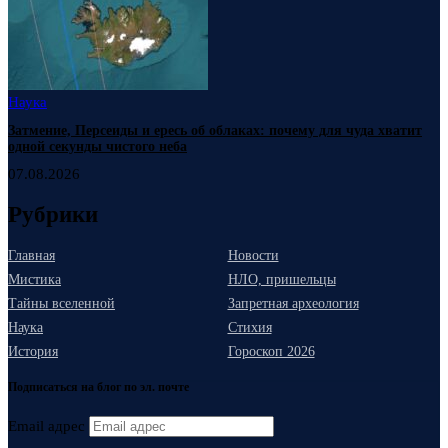
Наука
Затмение, Персеиды и ересь об облаках: почему для чуда хватит
одной секунды чистого неба
07.08.2026
Рубрики
Главная
Новости
Мистика
НЛО, пришельцы
Тайны вселенной
Запретная археология
Наука
Стихия
История
Гороскоп 2026
Подписаться на блог по эл. почте
Email адрес