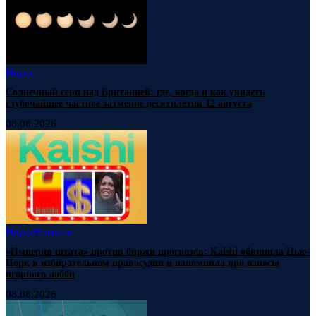
Наука
Солнечный серп над Британией: где, когда и как увидеть
глубочайшее частное затмение десятилетия 12 августа
08.08.2026
Наука
Новости
«Империя штата» против биржи прогнозов: Kalshi обвинила Нью-
Йорк в избирательном правосудии и напомнила про взносы
игорного лобби
08.08.2026