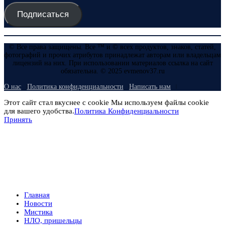
Подписаться
© Все права защищены. Все ™ и © всех продуктов, знаков, статей,
фотографий и прочих атрибутов принадлежат авторам или владельцам
лицензий на них. При использовании материалов ссылка на сайт
обязательна. © 2025 evmenov37.ru
О нас
Политика конфиденциальности
Написать нам
Этот сайт стал вкуснее с cookie Мы используем файлы cookie
для вашего удобства.
Политика Конфиденциальности
Принять
Главная
Новости
Мистика
НЛО, пришельцы