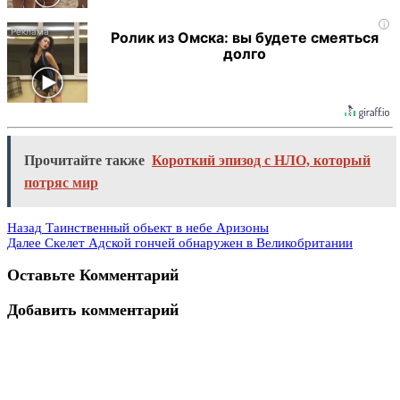
i
Ролик из Омска: вы будете смеяться
долго
Прочитайте также
Короткий эпизод с НЛО, который
потряс мир
Назад
Таинственный обьект в небе Аризоны
Далее
Скелет Адской гончей обнаружен в Великобритании
Оставьте Комментарий
Добавить комментарий