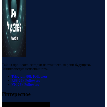
Тайны прошлого, загадки настоящего, версии будущего.
Энциклопедия непознанного.
Telegram
88k
Followers
RSS
23k
Followers
VK
23k
Followers
Интересное