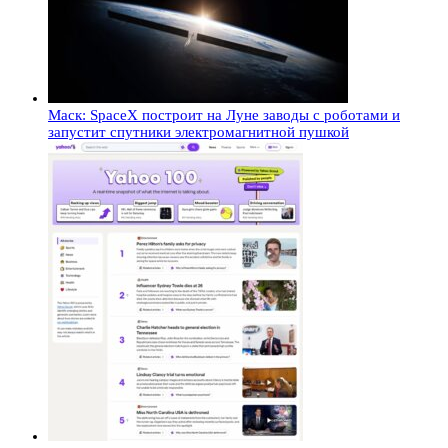
Маск: SpaceX построит на Луне заводы с роботами и
запустит спутники электромагнитной пушкой