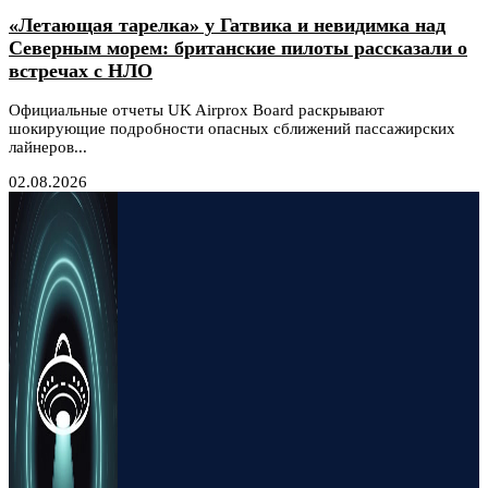
«Летающая тарелка» у Гатвика и невидимка над
Северным морем: британские пилоты рассказали о
встречах с НЛО
Официальные отчеты UK Airprox Board раскрывают
шокирующие подробности опасных сближений пассажирских
лайнеров...
02.08.2026