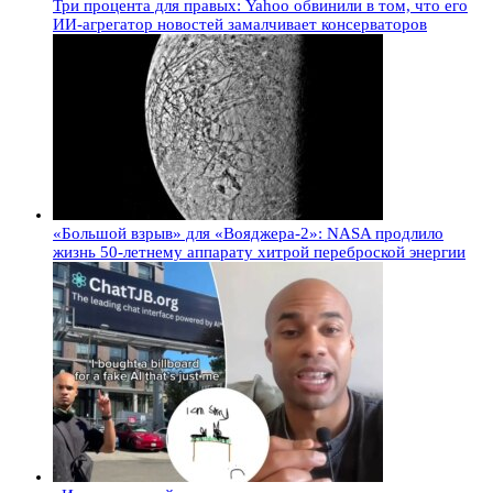
Три процента для правых: Yahoo обвинили в том, что его
ИИ-агрегатор новостей замалчивает консерваторов
«Большой взрыв» для «Вояджера-2»: NASA продлило
жизнь 50-летнему аппарату хитрой переброской энергии