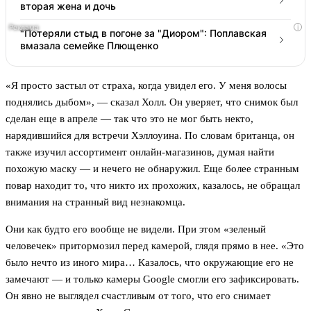
вторая жена и дочь
i
"Потеряли стыд в погоне за "Диором": Поплавская
вмазала семейке Плющенко
«Я просто застыл от страха, когда увидел его. У меня волосы
поднялись дыбом», — сказал Холл. Он уверяет, что снимок был
сделан еще в апреле — так что это не мог быть некто,
нарядившийся для встречи Хэллоуина. По словам британца, он
также изучил ассортимент онлайн-магазинов, думая найти
похожую маску — и нечего не обнаружил. Еще более странным
повар находит то, что никто их прохожих, казалось, не обращал
внимания на странный вид незнакомца.
Они как будто его вообще не видели. При этом «зеленый
человечек» притормозил перед камерой, глядя прямо в нее. «Это
было нечто из иного мира… Казалось, что окружающие его не
замечают — и только камеры Google смогли его зафиксировать.
Он явно не выглядел счастливым от того, что его снимает