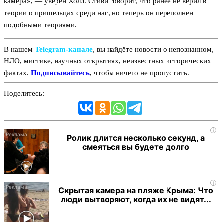
камера», — уверен Холл. Стиви говорит, что ранее не верил в
теории о пришельцах среди нас, но теперь он переполнен
подобными теориями.
В нашем
Telegram‑канале
, вы найдёте новости о непознанном,
НЛО, мистике, научных открытиях, неизвестных исторических
фактах.
Подписывайтесь
, чтобы ничего не пропустить.
Поделитесь:
i
Ролик длится несколько секунд, а
смеяться вы будете долго
i
Скрытая камера на пляже Крыма: Что
люди вытворяют, когда их не видят...