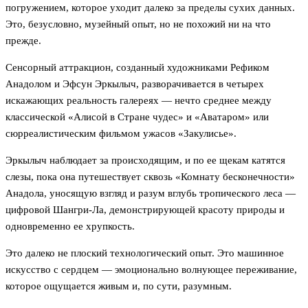
погружением, которое уходит далеко за пределы сухих данных.
Это, безусловно, музейный опыт, но не похожий ни на что
прежде.
Сенсорный аттракцион, созданный художниками Рефиком
Анадолом и Эфсун Эркылыч, разворачивается в четырех
искажающих реальность галереях — нечто среднее между
классической «Алисой в Стране чудес» и «Аватаром» или
сюрреалистическим фильмом ужасов «Закулисье».
Эркылыч наблюдает за происходящим, и по ее щекам катятся
слезы, пока она путешествует сквозь «Комнату бесконечности»
Анадола, уносящую взгляд и разум вглубь тропического леса —
цифровой Шангри-Ла, демонстрирующей красоту природы и
одновременно ее хрупкость.
Это далеко не плоский технологический опыт. Это машинное
искусство с сердцем — эмоционально волнующее переживание,
которое ощущается живым и, по сути, разумным.