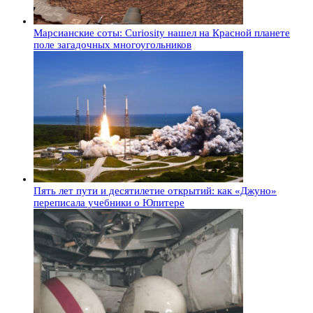
Марсианские соты: Curiosity нашел на Красной планете
поле загадочных многоугольников
Пять лет пути и десятилетие открытий: как «Джуно»
переписала учебники о Юпитере