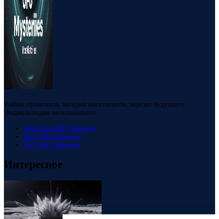
Тайны прошлого, загадки настоящего, версии будущего.
Энциклопедия непознанного.
Telegram
88k
Followers
RSS
23k
Followers
VK
23k
Followers
Интересное