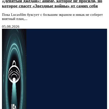
«Девятый джедай»: аниме, которое не просили, но
которое спасет «Звездные войны» от самих себя
Пока Lucasfilm буксует с большим экраном и никак не соберет
внятный план,...
05.08.2026