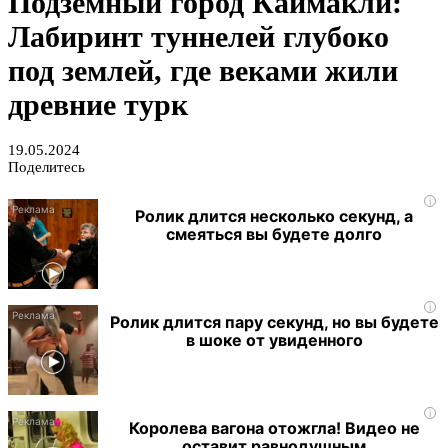
Подземный город Каймакли:
Лабиринт туннелей глубоко
под землей, где веками жили
древние турк
19.05.2024
Поделитесь
i
Ролик длится несколько секунд, а
смеяться вы будете долго
i
Ролик длится пару секунд, но вы будете
в шоке от увиденного
i
Королева вагона отожгла! Видео не
оставит равнодушным