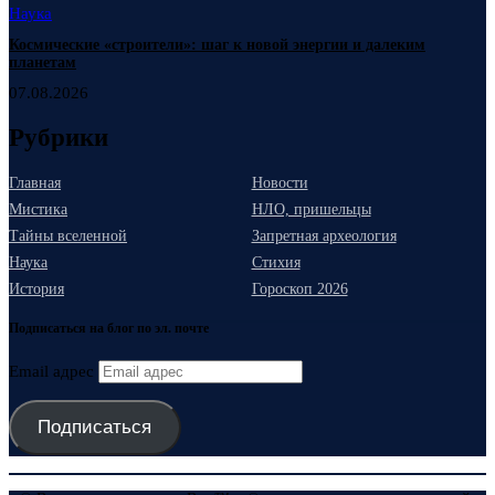
Наука
Космические «строители»: шаг к новой энергии и далеким
планетам
07.08.2026
Рубрики
Главная
Новости
Мистика
НЛО, пришельцы
Тайны вселенной
Запретная археология
Наука
Стихия
История
Гороскоп 2026
Подписаться на блог по эл. почте
Email адрес
Подписаться