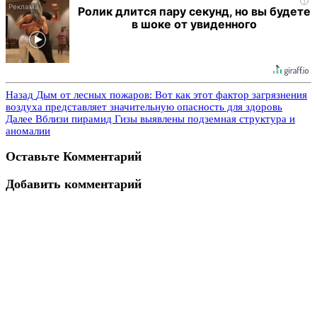
i
Ролик длится пару секунд, но вы будете
в шоке от увиденного
Назад
Дым от лесных пожаров: Вот как этот фактор загрязнения
воздуха представляет значительную опасность для здоровь
Далее
Вблизи пирамид Гизы выявлены подземная структура и
аномалии
Оставьте Комментарий
Добавить комментарий