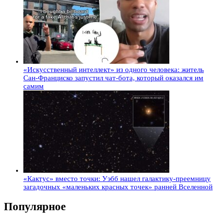
«Искусственный интеллект» из одного человека: житель
Сан-Франциско запустил чат-бота, который оказался им
самим
«Кактус» вместо точки: Уэбб нашел галактику-преемницу
загадочных «маленьких красных точек» ранней Вселенной
Популярное