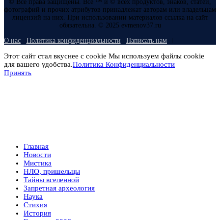
© Все права защищены. Все ™ и © всех продуктов, знаков, статей,
фотографий и прочих атрибутов принадлежат авторам или владельцам
лицензий на них. При использовании материалов ссылка на сайт
обязательна. © 2025 evmenov37.ru
О нас
Политика конфиденциальности
Написать нам
Этот сайт стал вкуснее с cookie Мы используем файлы cookie
для вашего удобства.
Политика Конфиденциальности
Принять
Главная
Новости
Мистика
НЛО, пришельцы
Тайны вселенной
Запретная археология
Наука
Стихия
История