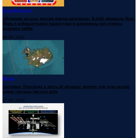
Наука
Новости
«Империя штата» против биржи прогнозов: Kalshi обвинила Нью-
Йорк в избирательном правосудии и напомнила про взносы
игорного лобби
08.08.2026
Наука
Затмение, Персеиды и ересь об облаках: почему для чуда хватит
одной секунды чистого неба
07.08.2026