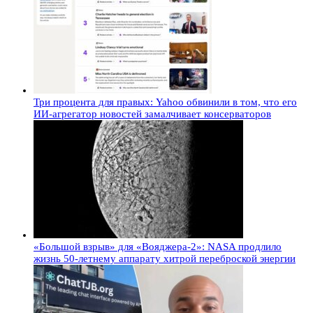
Три процента для правых: Yahoo обвинили в том, что его
ИИ-агрегатор новостей замалчивает консерваторов
«Большой взрыв» для «Вояджера-2»: NASA продлило
жизнь 50-летнему аппарату хитрой переброской энергии