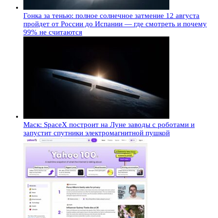
Гонка за тенью: полное солнечное затмение 12 августа
пройдет от России до Испании — где смотреть и почему
99% не считаются
Маск: SpaceX построит на Луне заводы с роботами и
запустит спутники электромагнитной пушкой