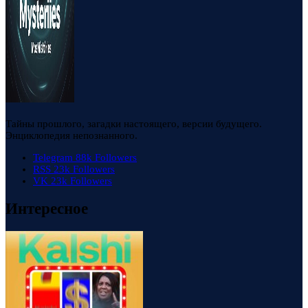
Тайны прошлого, загадки настоящего, версии будущего.
Энциклопедия непознанного.
Telegram
88k
Followers
RSS
23k
Followers
VK
23k
Followers
Интересное