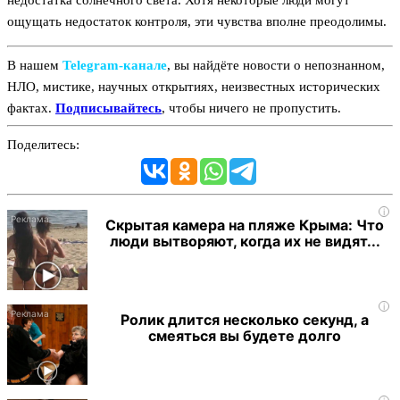
недостатка солнечного света. Хотя некоторые люди могут
ощущать недостаток контроля, эти чувства вполне преодолимы.
В нашем
Telegram‑канале
, вы найдёте новости о непознанном,
НЛО, мистике, научных открытиях, неизвестных исторических
фактах.
Подписывайтесь
, чтобы ничего не пропустить.
Поделитесь:
i
Скрытая камера на пляже Крыма: Что
люди вытворяют, когда их не видят...
i
Ролик длится несколько секунд, а
смеяться вы будете долго